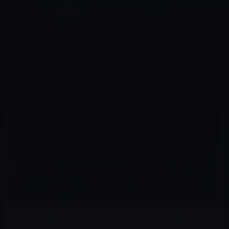
コ
ナ
深層系モッドログ / MODLOG
ン
ビ
ライフ、サイエンス、ガジェットほか、この迷宮を楽しむ人たちへ
テ
ゲ
ン
ー
アプリ
ツ
シ
HOME
セール情報
アプリ
へ
ョ
本日（2025年2月14日）の無料アプリ、ミニゴルフゲーム「Alphaputt」600円→無料
ス
ン
キ
に
ッ
移
プ
動
2025年2月14日
M林檎
アプリ
本日（2025年2月14日）の無料アプリ、ミニ
ゴルフゲーム「Alphaputt」600円→無料