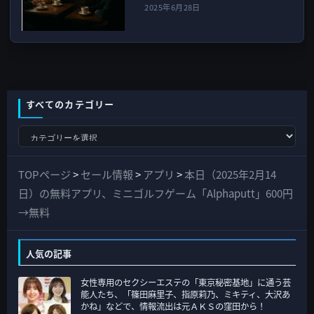
2025年6月28日
すべてのカテゴリー
す
べ
て
TOPページ
>
セール情報
>
アプリ
>
本日（2025年2月14
の
日）の無料アプリ、ミニゴルフゲーム「Alphaputt」600円
カ
→無料
テ
ゴ
人気の記事
リ
女性専用のセクシーエステの「東京秘密基地」に通う芸
ー
能人たち、「篠田麻里子、指原莉乃、ミキティ、大沢あ
かね」などで、情報流出は元ＡＫＳの窪田から！