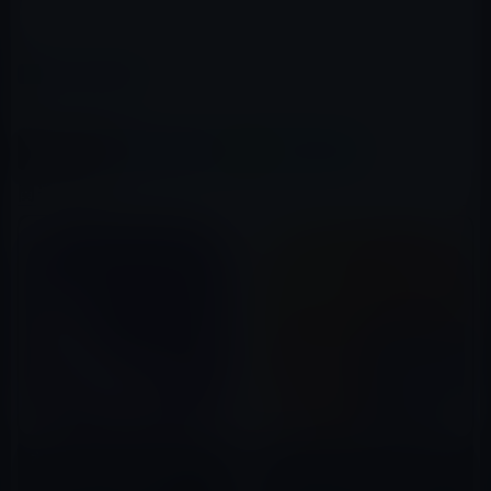
カテゴリー
アプリ
この記事をシェア
X(Twitter)
Facebook
LINE
B!はてブ
関連記事
本日（2019年5月22日）の無料
本日（2022年12月1日）の無料
化iOSアプリ、「Sleep
化アプリ、キーボード電卓の