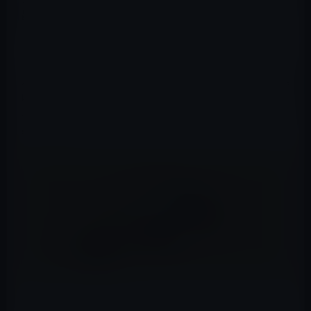
最良の角度を探し、方角を定めてからパワーを調節しま
す。
プレイヤーはプレイしたい言葉を入力してパーソナライ
ズされたコースを作成したり、ランダムに生成された言葉
に挑戦したりできます。各プレイヤーはすべてのアルファ
ベットをパーより良い成績で完了するPar-Fectionにも挑
戦できます。
App Store → Alphaputt