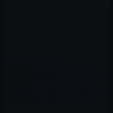
以下がゲームの概要です。
Alphaputtはタイポグラフィとクレイジーゴルフが一緒に
なった美しい場所。アルファベットをパッティングしな
がら進み、オリジナルの言葉のコースを完成させて友達
に挑戦しよう。UFOには気を付けて。それから、掃除機
にも。
📖 あわせて読みたい記事
人気の無料化アプリ：チェスゲームの「究極
のチェス」120円→0円
本日（2019年5月18日）のKindle日替わりセ
ール、「トレバー・ノア 生まれたことが犯
罪！？」ほか計3冊