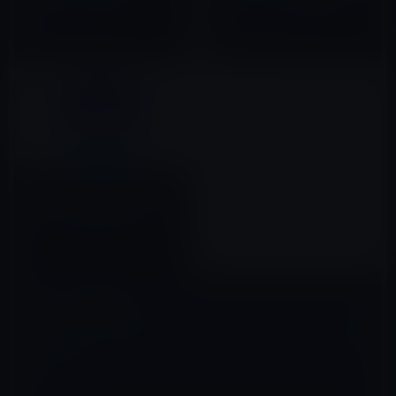
Sounds」240円→0円
「Calcvier」480円→無料
2019年05月22日
2022年12月01日
本日（2020年11月11日）の無料
化アプリ、雨の睡眠サウンド
「Thunderspace Rain Sleep
Sounds」370円→無料
2020年11月11日
コメントを残す
メールアドレスが公開されることはありません。
※
が付いている欄は
必須項目です
コメント
※