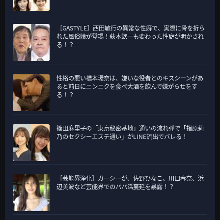
［GASTYLE］西田敏行の異常な性癖で、実際に骨を折ら
れた風俗嬢が登場！萩本欽一も変わった性癖が明かされ
る！？
性格の悪い橋本環奈は、嫌いな役者とのキスシーンがあ
ると前日にニンニクを食べ大酒を飲んで嫌がらせをす
る！？
篠田麻里子の「東京秘密基地」通いの流れ弾で「指原莉
乃のセクシーエステ通い」がLINE流出でバレる！
［芸能界浄化］ガーシーが、佐野ひなこ、川口春奈、浜
辺美波など芸能界でのパパ活蔓延を暴露！？