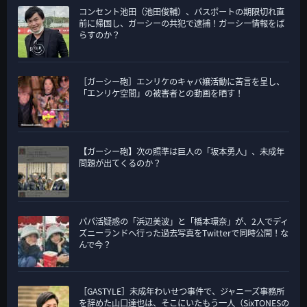
コンセント池田（池田俊輔）、パスポートの期限切れ直
前に帰国し、ガーシーの共犯で逮捕！ガーシー情報をば
らすのか？
［ガーシー砲］エンリケのキャバ嬢活動に苦言を呈し、
「エンリケ空間」の被害者との動画を晒す！
【ガーシー砲】次の照準は巨人の「坂本勇人」、未成年
問題が出てくるのか？
パパ活疑惑の「浜辺美波」と「橋本環奈」が、2人でディ
ズニーランドへ行った過去写真をTwitterで同時公開！な
んで今？
［GASTYLE］未成年わいせつ事件で、ジャニーズ事務所
を辞めた山口達也は、そこにいたもう一人（SixTONESの