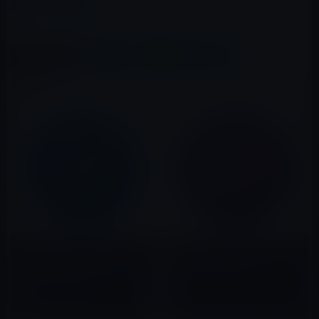
カテゴリー
Safari
この記事をシェア
X(Twitter)
Facebook
LINE
B!はてブ
関連記事
「iOS 12.2 betaのSafari」
Apple、Safari Technology
「macOSのSafari 12.1」は最
Preview 95を公開！
新のインテリジェントトラッキ
2019年10月31日
ング防止機能を搭載！
2019年02月22日