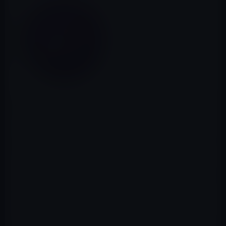
Appleが、Safari Technology Preview 107を
開発者サイト
で公開
しています。
Safari Technology Previewリリース107には、Webインス
ペクター、Web API、CSS、レンダリング、スクロール、
メディア、IndexedDB、JavaScript、Webアニメーショ
ン、非同期クリップボードAPI、アクセシビリティ、CSS
グリッドのバグ修正とパフォーマンスの改善が含まれて
います。
Safari Technology Previewは、2016年3月に実験的ブラウ