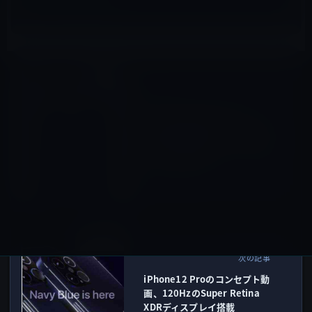
Kindle本
前の記事
本日（2020年5月29日）の
Kindle日替わりセール、「植
物はなぜ薬を作るのか (文春新
書) 」ほか計3冊
2020年5月29日
iPhone 12
次の記事
iPhone12 Proのコンセプト動
画、120HzのSuper Retina
XDRディスプレイ搭載