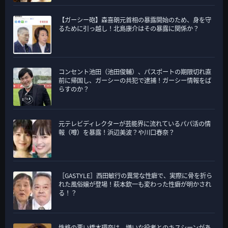
【ガーシー砲】森喜朗元首相の暴露開始のため、身を守
るために引っ越し！北島康介はその暴露に関係か？
コンセント池田（池田俊輔）、パスポートの期限切れ直
前に帰国し、ガーシーの共犯で逮捕！ガーシー情報をば
らすのか？
元テレビディレクターが芸能界に流れているパパ活の情
報（噂）を暴露！浜辺美波？や川口春奈？
［GASTYLE］西田敏行の異常な性癖で、実際に骨を折ら
れた風俗嬢が登場！萩本欽一も変わった性癖が明かされ
る！？
性格の悪い橋本環奈は、嫌いな役者とのキスシーンがあ