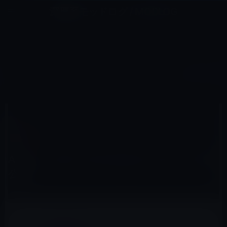
コ
ナ
深層系モッドログ / MODLOG
ン
ビ
ライフ、サイエンス、ガジェットほか、この迷宮を楽しむ人たちへ
テ
ゲ
ン
ー
SAFARI
ツ
シ
HOME
macOS
Safari
Apple、Safari Technology Preview 107を公開！
へ
ョ
ス
ン
キ
に
ッ
移
2020年5月29日
M林檎
プ
動
Safari
Apple、Safari Technology Preview 107を
公開！