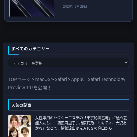
2020年5月29日
すべてのカテゴリー
す
べ
て
TOPページ
>
macOS
>
Safari
>
Apple、Safari Technology
の
Preview 107を公開！
カ
テ
人気の記事
ゴ
女性専用のセクシーエステの「東京秘密基地」に通う芸
リ
能人たち、「篠田麻里子、指原莉乃、ミキティ、大沢あ
ー
かね」などで、情報流出は元ＡＫＳの窪田から！