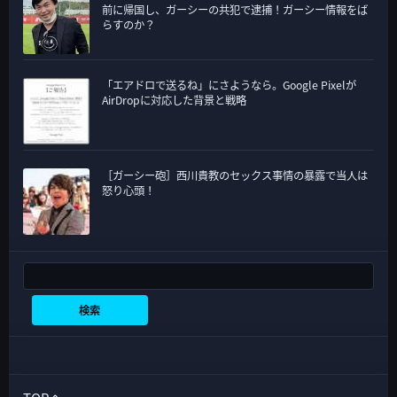
前に帰国し、ガーシーの共犯で逮捕！ガーシー情報をば
らすのか？
「エアドロで送るね」にさようなら。Google Pixelが
AirDropに対応した背景と戦略
［ガーシー砲］西川貴教のセックス事情の暴露で当人は
怒り心頭！
検索
検索