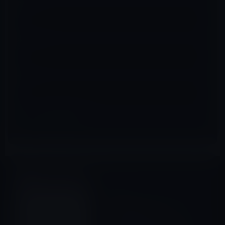
名前
※
メール
※
サイト
Amazonタイムセール
前の記事
【Amazon タイムセール】モ
バイル林檎セレクト
「Microsoft Windows10 Pro