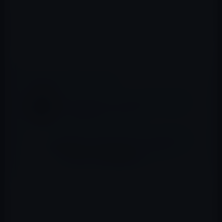
エッジの周りにさまざまなカラーアクセントがあり、ライ
トブルー、ピンク、レッドなどの新しいカラーオプショ
ンもあります。バンドには両側をつなぐ磁石が付いてい
ます。
📖 あわせて読みたい記事
DIY（ハンドメイド）でApple Watch用のバ
ンドを製作する（ビデオ）
Apple、オンラインストアで「Apple Watch
Magnetic Charging Dock - ホワイト」
（9,500円）の発売を開始！
流出した画像には、Apple Watchのレザーループは、スポ
ーティーに見えます。このデザインにより、レザーループ