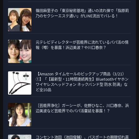
篠田麻里子の「東京秘密基地」通いの流れ弾で「指原莉
乃のセクシーエステ通い」がLINE流出でバレる！
元テレビディレクターが芸能界に流れているパパ活の情
報（噂）を暴露！浜辺美波？や川口春奈？
【Amazon タイムセールのピックアップ商品（3/21）
①】「【最新型・11時間連続再生】Bluetoothイヤホン
ワイヤレスヘッドフォン ネックバンド型 防水 防滴」な
ど全10品
［芸能界浄化］ガーシーが、佐野ひなこ、川口春奈、浜
辺美波など芸能界でのパパ活蔓延を暴露！？
コンセント池田（池田俊輔）、パスポートの期限切れ直