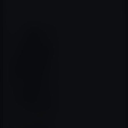
はより用途が広くなり、スポーツバンドまたはスポーツ
ループを選択したpple Watchユーザーのより広い選択肢
を提供します。