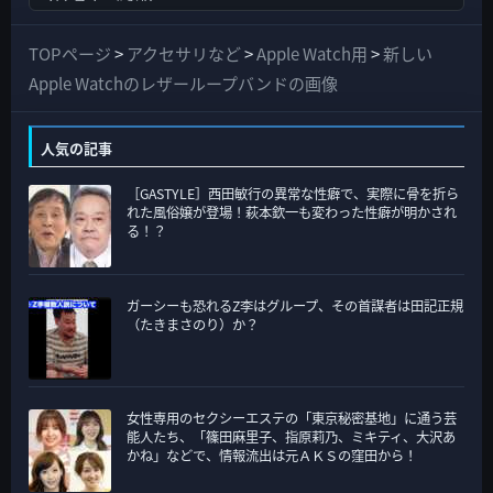
べ
て
TOPページ
>
アクセサリなど
>
Apple Watch用
>
新しい
の
Apple Watchのレザーループバンドの画像
カ
テ
人気の記事
ゴ
［GASTYLE］西田敏行の異常な性癖で、実際に骨を折ら
リ
れた風俗嬢が登場！萩本欽一も変わった性癖が明かされ
ー
る！？
ガーシーも恐れるZ李はグループ、その首謀者は田記正規
（たきまさのり）か？
女性専用のセクシーエステの「東京秘密基地」に通う芸
能人たち、「篠田麻里子、指原莉乃、ミキティ、大沢あ
かね」などで、情報流出は元ＡＫＳの窪田から！