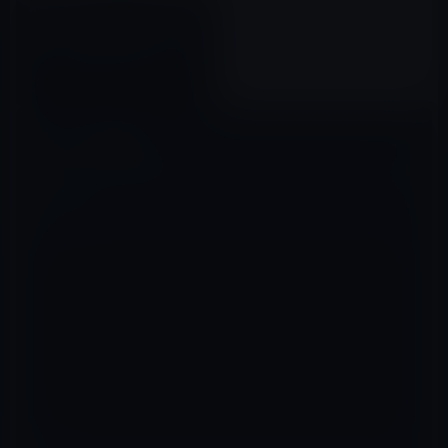
初代Apple Watchとともに発売
が始まった「モダンバックルバ
ンド」の販売が在庫限りで終
了！
2018年06月23日
コメントを残す
メールアドレスが公開されることはありません。
※
が付いている欄は
必須項目です
コメント
※