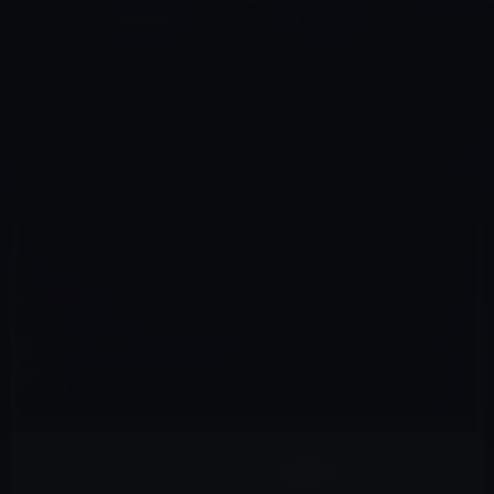
コ
ナ
深層系モッドログ / MODLOG
ン
ビ
ライフ、サイエンス、ガジェットほか、この迷宮を楽しむ人たちへ
テ
ゲ
ン
ー
APPLE WATCH用
ツ
シ
HOME
アクセサリなど
Apple Watch用
新しいApple Watchのレザーループバンドの画像
へ
ョ
ス
ン
キ
に
ッ
移
2020年5月28日
M林檎
プ
動
Apple Watch用
新しいApple Watchのレザーループバンドの
画像