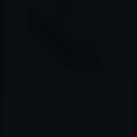
Redditに新しいApple Watchのレザーループバンドの画像
が投稿されました。
Appleは現在、4色のApple Watchのレザーループを販売し
ていますが、新しいバンドは、現在のデザインよりも通
気性のあり異なる仕上げです。