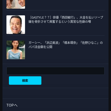
［GASTYLE？？］俳優「西田敏行」、大金を払いソープ
嬢を骨折させて興奮するという異常な性癖の噂
ガーシー、「浜辺美波」「橋本環奈」「佐野ひなこ」の
パパ活金額を公開
検索
検索
TOPへ