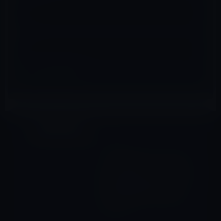
サイト
Amazonタイムセール
前の記事
【Amazon タイムセール】モ
バイル林檎セレクト 「AKEIE
タブレット スタンド スマホ兼
用 角度調整可能 充電スタン
ド」など全8品（2020年3月
26日）①
2020年3月26日