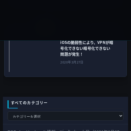
iOS 13
次の記事
iOSの脆弱性により、VPNが暗
号化できない暗号化できない
問題が発生！
2020年3月27日
すべてのカテゴリー
す
べ
て