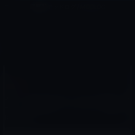
コ
ナ
深層系モッドログ / MODLOG
ン
ビ
ライフ、サイエンス、ガジェットほか、この迷宮を楽しむ人たちへ
テ
ゲ
ン
ー
KINDLE本
ツ
シ
HOME
セール情報
Kindle本
へ
ョ
本日（2020年3月27日）のKindle日替わりセール、「完全教祖マニュアル (ちくま新書) 」ほか計3冊
ス
ン
キ
に
ッ
移
プ
動
2020年3月27日
M林檎
Kindle本
本日（2020年3月27日）のKindle日替わりセ
ール、「完全教祖マニュアル (ちくま新書) 」
ほか計3冊