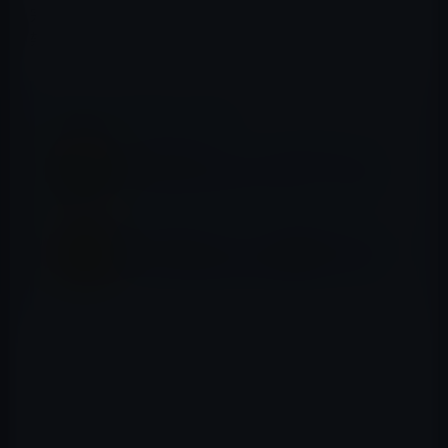
完全教祖マニュアル (ちくま新書) Kindle版
架神恭介 (著), 辰巳一世 (著)
📖 あわせて読みたい記事
Kindle日替わりセール、池川 明（著）「マ
マを守るために生まれてきたよ！」499円
Kindle日替わりセール、岡田尊司（著）「あ
なたの中の異常心理 (幻冬舎新書)」299円