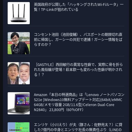
英国政府が公開した「ハッキングされたWi-Fiルータ」一
覧！TP-Linkが狙われている
コンセント池田（池田俊輔）、パスポートの期限切れ直
前に帰国し、ガーシーの共犯で逮捕！ガーシー情報をば
らすのか？
［GASTYLE］西田敏行の異常な性癖で、実際に骨を折ら
れた風俗嬢が登場！萩本欽一も変わった性癖が明かされ
る！？
Amazon「本日の特選商品」は「Lenovo ノートパソコン
S21e [Windows10無料アップデート対応](64bit/eMMC
64GB/メモリ容量 2GB/11.6型/Celeron Dual-Core
N2840」 23,800円（60％OFF）
エンリケ（小川えり）が夫（豚さん：佐野亮太？）に貸
した7億円の中身とエンリケ社長の無責任ぶり（LINEの