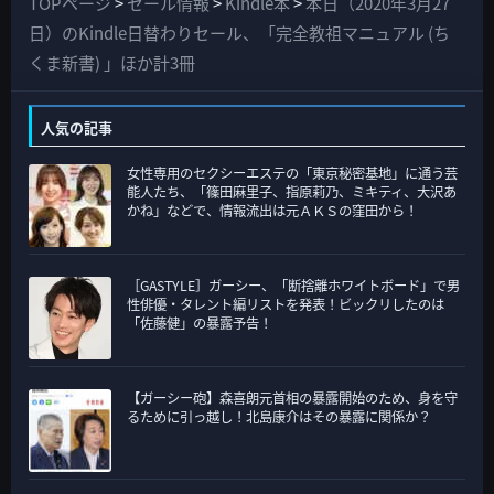
TOPページ
>
セール情報
>
Kindle本
>
本日（2020年3月27
の
日）のKindle日替わりセール、「完全教祖マニュアル (ち
カ
くま新書) 」ほか計3冊
テ
ゴ
人気の記事
リ
女性専用のセクシーエステの「東京秘密基地」に通う芸
ー
能人たち、「篠田麻里子、指原莉乃、ミキティ、大沢あ
かね」などで、情報流出は元ＡＫＳの窪田から！
［GASTYLE］ガーシー、「断捨離ホワイトボード」で男
性俳優・タレント編リストを発表！ビックリしたのは
「佐藤健」の暴露予告！
【ガーシー砲】森喜朗元首相の暴露開始のため、身を守
るために引っ越し！北島康介はその暴露に関係か？