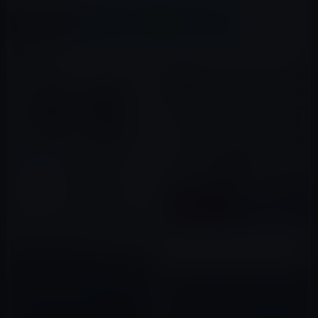
X(Twitter)
Facebook
LINE
B!はてブ
関連記事
従来のリーダーシップでは、部
下がついてこない…… 悩める課
本日（2022年6月26日）の
長、部長、必読の1冊！ チーム
Kindle日替わりセール、「脳の
シップとは 「チーム内の地位や
バグらせ方 脳がわかれば恋は作