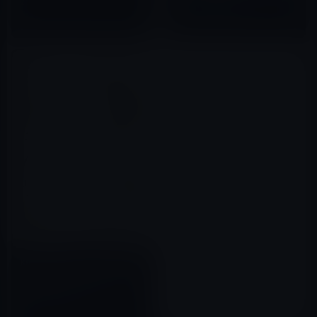
2017年08月23日
役割に関係なく、メンバーの一
れる」ほか2冊
2022年06月26日
人ひとりがお互いを理解しなが
ら、 チームとしての成果のため
に成長すること」。 メンバー全
員がリーダーシップを発揮する
チーム、 先頭を行く「リーダ
ー」が入れ替わってもパフォー
マンスは落ちず、 目標に向かっ
てまっしぐらに前進していくチ
ームが、 チームシップのあるチ
ームです。
Kindle日替わりセール、田中聡,
中原淳 (著)『「事業を創る人」
の大研究』899円
2018年04月28日