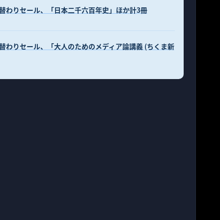
le日替わりセール、「日本二千六百年史」ほか計3冊
le日替わりセール、「大人のためのメディア論講義 (ちくま新