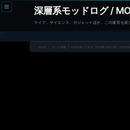
コ
ナ
深層系モッドログ / MO
ン
ビ
テ
ゲ
ライフ、サイエンス、ガジェットほか、この迷宮を楽
ン
ー
ツ
シ
へ
ョ
HOME
セール情報
Kindle本
本日（2019年10月13日）のKin
ス
ン
キ
に
ッ
移
プ
動