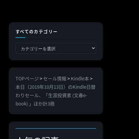
すべてのカテゴリー
す
べ
て
の
TOPページ
>
セール情報
>
Kindle本
>
カ
本日（2019年10月13日）のKindle日替
テ
わりセール、「生涯投資家 (文春e-
ゴ
book) 」ほか計3冊
リ
ー