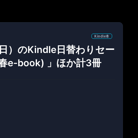
Kindle本
3日）のKindle日替わりセー
e-book) 」ほか計3冊