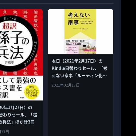
本日（2021年2月17日）の
Kindle日替わりセール、「考
えない家事「ルーティン化」
で心も体も自由になる！」ほ
2021年02月17日
か計3冊本日（2021年2月17
日）のKindle日替わりセー
ル、「考えない家事「ルーテ
20年1月27日）の
ィン化」で心も体も自由にな
e日替わりセール、「超
る！」ほか計3冊
の兵法」ほか計3冊
月27日