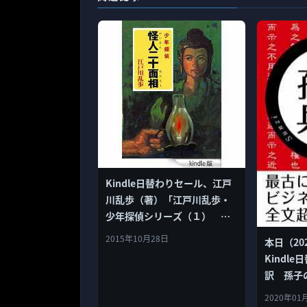
Kindle日替わりセール、江戸
川乱歩（著）「江戸川乱歩・
少年探偵シリーズ（１） 怪
人二十面相（ポプラ文庫クラ
2015年10月28日
本日（20
シック）」299円
Kindl
訳 孫子
2020年01