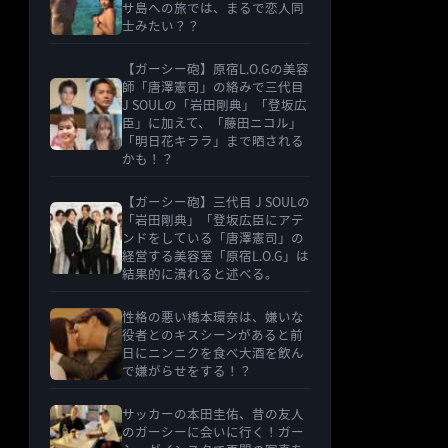
サ島への旅では、まるで恋人同
士みたい？？
【ガーシー砲】原宿L.O.Gの美容
師「唐澤憲司」の絡みで三代目
J SOULの「岩田剛典」「登坂広
臣」に加えて、「藤田ニコル」
「明日花キララ」まで晒される
かも！？
【ガーシー砲】三代目 J SOULの
「岩田剛典」「登坂広臣にアテ
ンドをしている「唐澤憲司」の
経営する美容室「原宿L.O.G」は
結果的に潰れると述べる。
性格の悪い橋本環奈は、嫌いな
役者とのキスシーンがあると前
日にニンニクを食べ大酒を飲ん
で嫌がらせをする！？
サッカーの本田圭佑、昔の友人
のガーシーに会いに行く！ガー