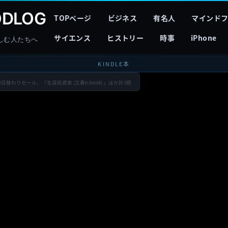
DLOG
TOPページ
ビジネス
有名人
マインド
サイエンス
ヒストリー
時事
iPhone
しむ人たちへ
KINDLE本
dle日替わりセール、「生涯投資家 (文春e-book) 」ほか計3冊