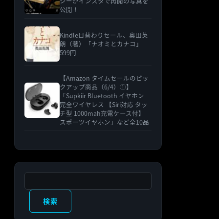
シーがインスタで再開の写真を
公開！
Kindle日替わりセール、奥田英
朗（著）「ナオミとカナコ」
599円
【Amazon タイムセールのピッ
クアップ商品（6/4）①】
「Supkiir Bluetooth イヤホン
完全ワイヤレス 【Siri対応 タッ
チ型 1000mah充電ケース付】
スポーツイヤホン」など全10品
検索
検索