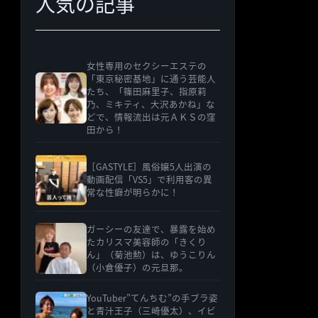
人気の記事
女性専用のセクシーエステの
「東京秘密基地」に通う芸能人
たち、「篠田麻里子、指原莉
乃、ミキティ、大沢あかね」な
どで、情報流出は元ＡＫＳの窪
田から！
［GASTYLE］風俗嬢5人出演の
動画配信「VS5」で利用客の異
常な性癖が明らかに！
ガーシーの友達で、暴露を始め
たカリスマ美容師の「きくり
ん」（菊池勲）は、ゆうこりん
（小倉優子）の元旦那。
YouTuber”てんちむ”の手ブラ姿
と青汁王子（三崎優太）、イビ