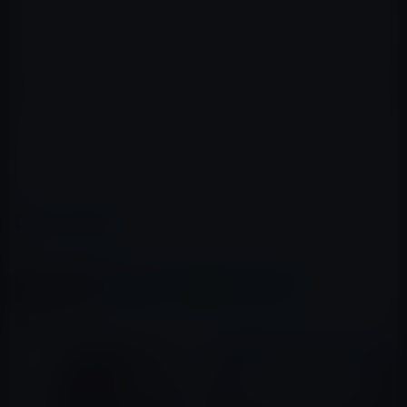
天窓を含むカーネギー図書館のいくつかの変更を予定し
ていますが、可能な限り小さな改築を予定しています。
Appleは、ワシントンD.C.の国家資本計画委員会の承認が
得られ次第、建築に取りかかる予定です。
（via
MacRumors
）
カテゴリー
ストア＆顧客サービス
この記事をシェア
X(Twitter)
Facebook
LINE
B!はてブ
関連記事