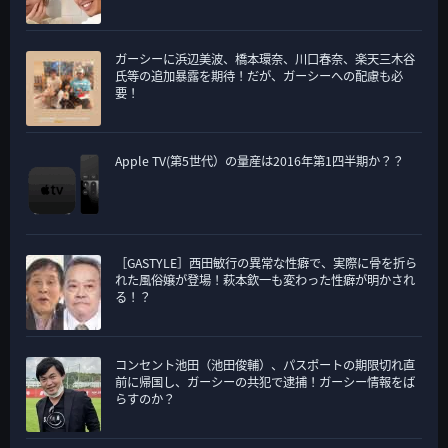
ガーシーに浜辺美波、橋本環奈、川口春奈、楽天三木谷
氏等の追加暴露を期待！だが、ガーシーへの配慮も必
要！
Apple TV(第5世代）の量産は2016年第1四半期か？？
［GASTYLE］西田敏行の異常な性癖で、実際に骨を折ら
れた風俗嬢が登場！萩本欽一も変わった性癖が明かされ
る！？
コンセント池田（池田俊輔）、パスポートの期限切れ直
前に帰国し、ガーシーの共犯で逮捕！ガーシー情報をば
らすのか？