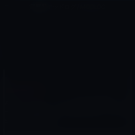
コ
ナ
深層系モッドログ / MODLOG
ン
ビ
ライフ、サイエンス、ガジェットほか、この迷宮を楽しむ人たちへ
テ
ゲ
ン
ー
ストア＆顧客サービス
ツ
シ
HOME
Apple
ストア＆顧客サービス
へ
ョ
Apple、ワシントンD.C.の歴史的建築物「カーネギー図書館」の一部を借り受け、Apple Storeの開店を計
画
ス
ン
キ
に
ッ
移
プ
動
2017年7月28日
M林檎
ストア＆顧客サービス
Apple、ワシントンD.C.の歴史的建築物「カ
ーネギー図書館」の一部を借り受け、Apple
Storeの開店を計画