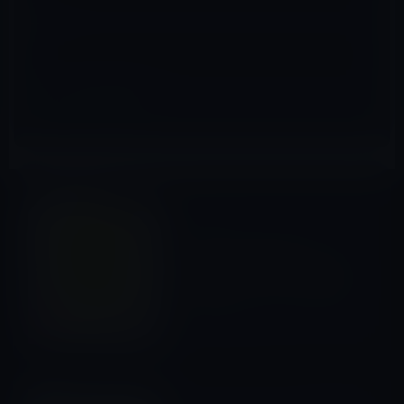
サイト
Kindle本
前の記事
Amazon Kindle本セール：
【50%OFF】夏休み、社会科
学特集キャンペーン (8/4まで)
2017年7月28日
Amazonタイムセール