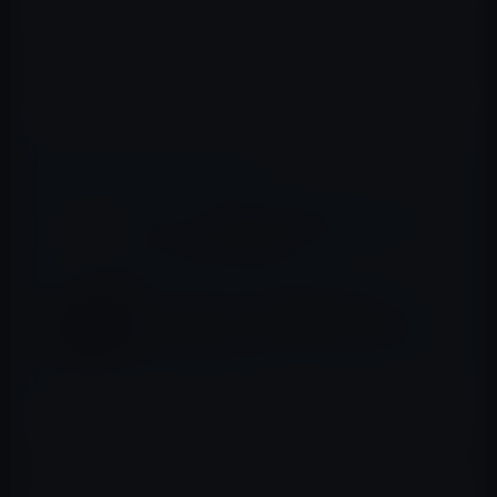
カーネギー図書館は、マウントヴァーノンスクエアのワ
シントンコンベンションセンターから通りを渡ったとこ
ろに位置し、建築されてから114年も経つ建物です。
📖 あわせて読みたい記事
Apple、「24回払い分割金利0％キャンペー
ン」を4月1日まで延長！
シカゴのMacBook Air風の屋根をした
「Apple Store」の積雪問題は温度調節のソ
フトウェアのせい？
Appleは、この契約締結に際しカーネギー図書館の歴史性
を尊重することを約束し、Appleのロゴは、図書館の正面
や側面には目立たせないようにします。