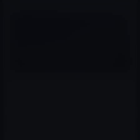
Appleは、ワシントンD.C.、コロンビア特別区の「The
official convention and sports authority」という公的な
組織とApple Storeのために賃借する契約を締結したとの
ことです。
賃貸面積は約約19,000平方フィートで、賃貸期間は10年
です。内容は分かりませんが、2つの5年間というオプシ
ョンが含まれているとのことです。