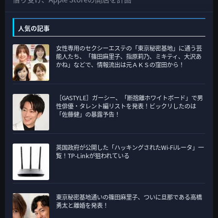
テ
ゴ
人気の記事
リ
女性専用のセクシーエステの「東京秘密基地」に通う芸
ー
能人たち、「篠田麻里子、指原莉乃、ミキティ、大沢あ
かね」などで、情報流出は元ＡＫＳの窪田から！
［GASTYLE］ガーシー、「断捨離ホワイトボード」で男
性俳優・タレント編リストを発表！ビックリしたのは
「佐藤健」の暴露予告！
英国政府が公開した「ハッキングされたWi-Fiルータ」一
覧！TP-Linkが狙われている
東京秘密基地通いの篠田麻里子、ついに旦那である高橋
勇太と離婚を発表！