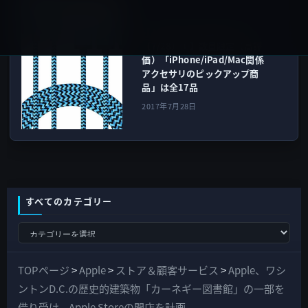
次の記事
【Amazonタイムセール
（7/28）①】数量限定（高評
価）「iPhone/iPad/Mac関係
アクセサリのピックアップ商
品」は全17品
2017年7月28日
すべてのカテゴリー
す
べ
て
TOPページ
>
Apple
>
ストア＆顧客サービス
>
Apple、ワシ
の
ントンD.C.の歴史的建築物「カーネギー図書館」の一部を
カ
借り受け、Apple Storeの開店を計画