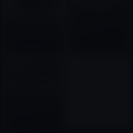
Apple、韓国で初めてのApple
Storeを2018年1月にソウル南部
Apple、新学期を前に学生・教
の江南地区シンサドンにオープ
職員等がMacやiPad Proを購入
ン
すると「Apple Storeギフトカ
2017年11月23日
ードをプレセント」するキャン
2019年02月06日
ペーンを実施
シカゴのMacBook Air風の屋根
をした「Apple Store」の積雪
問題は温度調節のソフトウェア
のせい？
2018年01月04日