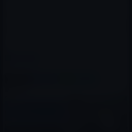
設定方法などの詳細は以下のリンクをご覧ください。
au → 【iPhone／iPadをご利用のお客さま】Eメール設備
切り替えについて
カテゴリー
iPhone全般
この記事をシェア
X(Twitter)
Facebook
LINE
B!はてブ
関連記事