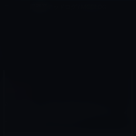
コ
ナ
深層系モッドログ / MODLOG
ン
ビ
ライフ、サイエンス、ガジェットほか、この迷宮を楽しむ人たちへ
テ
ゲ
ン
ー
IPHONE全般
ツ
シ
HOME
iPhone
iPhone全般
へ
ョ
au、iPhone・iPadユーザーのメール（@ezweb.ne.jp）設備切り替えのため「メールの再設定」をアナウ
ンス
ス
ン
キ
に
ッ
移
プ
動
2017年7月3日
M林檎
iPhone全般
au、iPhone・iPadユーザーのメール
（@ezweb.ne.jp）設備切り替えのため「メ
ールの再設定」をアナウンス