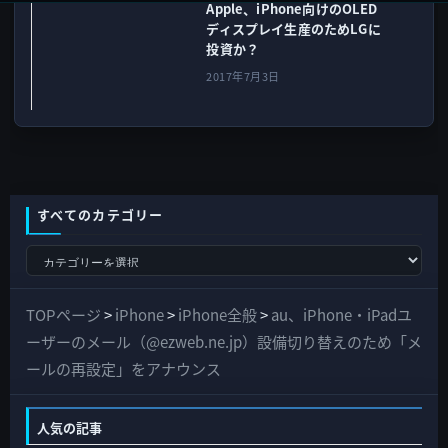
Apple、iPhone向けのOLED
ディスプレイ生産のためLGに
投資か？
2017年7月3日
すべてのカテゴリー
す
べ
て
TOPページ
>
iPhone
>
iPhone全般
>
au、iPhone・iPadユ
の
ーザーのメール（@ezweb.ne.jp）設備切り替えのため「メ
カ
ールの再設定」をアナウンス
テ
ゴ
人気の記事
リ