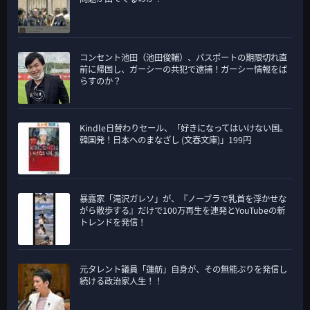
コンセント池田（池田俊輔）、パスポートの期限切れ直
前に帰国し、ガーシーの共犯で逮捕！ガーシー情報をば
らすのか？
Kindle日替わりセール、「好きになってはいけない国。
韓国発！日本へのまなざし (文春文庫)」199円
暴露家「滝沢ガレソ」が、『ノーブラで乳首を浮かせな
がら散歩する』だけで100万再生を連発とYouTubeの新
トレンドを発信！
元タレント議員「蓮舫」自身が、その無能ぶりを発信し
続ける政治家人生！！