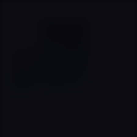
auが、2018年1月以降、iPhone・iPadユーザーのメール
設備切り替えを実施するため、一部のユーザーでメール
の再設定が必要だとアナウンスしています。