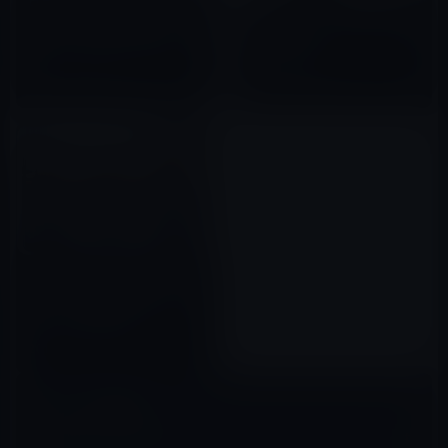
日本通信、８月16日にソフトバ
ンクiPhone向け格安SIM（音声
iPhone生産のフォックスコン従
通話付）を発売すると発表！
業員が自殺か
2017年08月01日
2015年08月08日
Apple、SamsungへのOLEDデ
ィスプレイ依存から脱却するた
め、独自に技術開発
2017年07月24日
コメントを残す
メールアドレスが公開されることはありません。
※
が付いている欄は