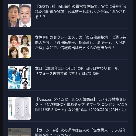
［GASTYLE］西田敏行の異常な性癖で、実際に骨を折ら
ー
れた風俗嬢が登場！萩本欽一も変わった性癖が明かされ
る！？
女性専用のセクシーエステの「東京秘密基地」に通う芸
能人たち、「篠田麻里子、指原莉乃、ミキティ、大沢あ
かね」などで、情報流出は元ＡＫＳの窪田から！
本日（2019年11月14日）のKindle日替わりセール、
「フォース理論で飛ばす！」ほか計3冊
【Amazon タイムセールの人気商品】モバイル林檎セレ
クト 「NVEESHOX 電源タップ タワー型 コンセントAC 9
個口 USB 3ポート」など全10品（2020年10月23日）①
【ガーシー砲】次の照準は巨人の「坂本勇人」、未成年
問題が出てくるのか？