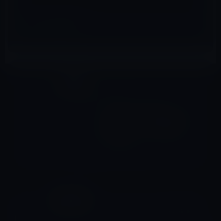
Kindle本
前の記事
Amazon Kindle本セール：
【30%OFF】「夏☆電書」翻
訳書&ビジネス書 大感謝祭
（7/6まで）
2017年7月3日
iPhone全般
次の記事