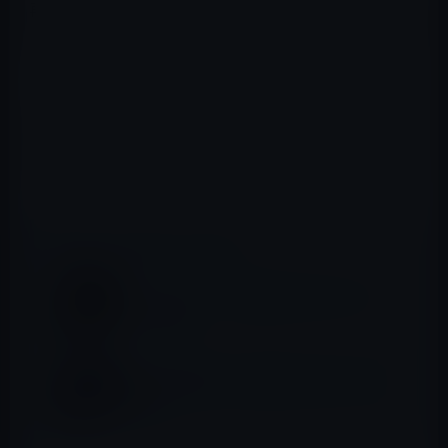
再設定が必要かどうかを確認するには、iPhone・iPadの
「設定」＞「一般」＞「プロファイル」で表示されるEメ
ールのプロファイル名が、以下のユーザーです。
・iPhone ： 「◎Eメール」(◎印付き)が表示されてい
るユーザー
・iPad ： 「□Eメール」(□印付き)が表示されてい
るユーザー
📖 あわせて読みたい記事
ソフトバンク、「ギガ楽しもうキャンペー
ン」を延長！
数万台の偽造iPhoneを販売した驚くべき中
国企業