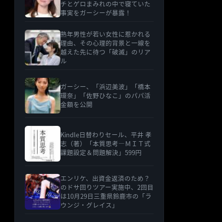
チとゲロまみれの中で寝ていた
事実をガーシーが暴露！
熟年男性が若い女性に惹かれる
理由、その心理的背景と一線を
越えた先に待つ「破滅」のリア
ル
ガーシー、「浜辺美波」「橋本
環奈」「佐野ひなこ」のパパ活
金額を公開
Kindle日替わりセール、平井 孝
志（著）「本質思考―ＭＩＴ式
課題設定＆問題解決」599円
エンリケ、出資金返済のため？
のドサ回りツアー実施中、2回目
は10月29日三重県鈴鹿市の「ラ
ウンジ・グレイス」