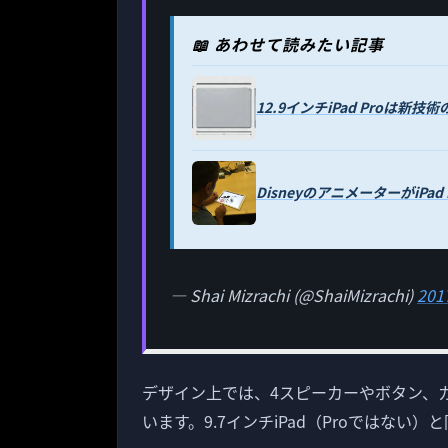
📖 あわせて読みたい記事
12.9インチiPad Proは新
DisneyのアニメーターがiPa
— Shai Mizrachi (@ShaiMizrachi)
20
デザイン上では、4スピーカーやボタン、
います。9.7インチiPad（Proではな