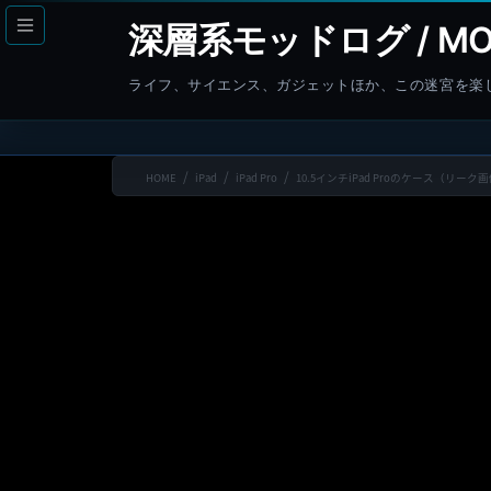
コ
ナ
深層系モッドログ / MO
ン
ビ
テ
ゲ
ライフ、サイエンス、ガジェットほか、この迷宮を楽
ン
ー
ツ
シ
へ
ョ
HOME
iPad
iPad Pro
10.5インチiPad Proのケース（リーク
ス
ン
キ
に
ッ
移
プ
動