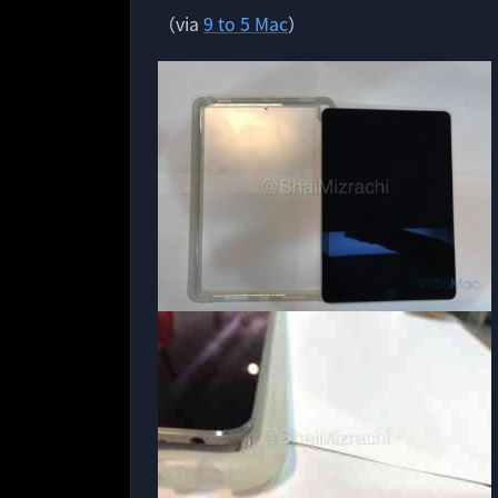
（via
9 to 5 Mac
）