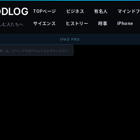
DLOG
TOPページ
ビジネス
有名人
マインド
サイエンス
ヒストリー
時事
iPhone
しむ人たちへ
IPAD PRO
画像）は、9.7インチiPad Proよりもわずかに大きい