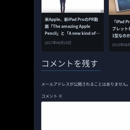
米Apple、新iPad ProのPR動
「iPad
画「The amazing Apple
ブレットな
Pencil」と「A new kind of
1型なの
power」を公開！
2017年06月10日
2015年08
コメントを残す
メールアドレスが公開されることはありません
コメント
※