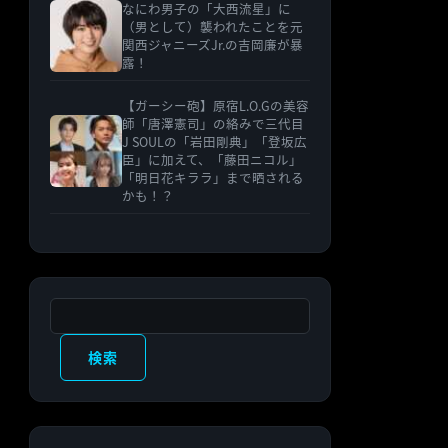
なにわ男子の「大西流星」に
（男として）襲われたことを元
関西ジャニーズJr.の吉岡廉が暴
露！
【ガーシー砲】原宿L.O.Gの美容
師「唐澤憲司」の絡みで三代目
J SOULの「岩田剛典」「登坂広
臣」に加えて、「藤田ニコル」
「明日花キララ」まで晒される
かも！？
検索
検索