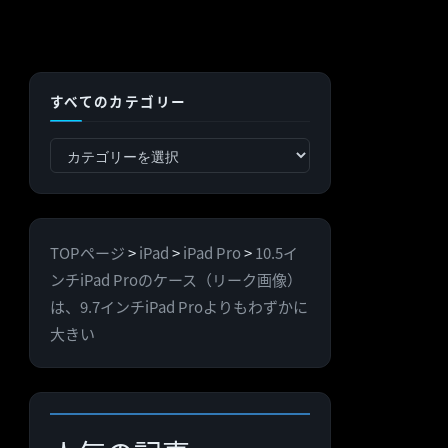
すべてのカテゴリー
す
べ
て
の
TOPページ
>
iPad
>
iPad Pro
>
10.5イ
カ
ンチiPad Proのケース（リーク画像）
テ
は、9.7インチiPad Proよりもわずかに
ゴ
大きい
リ
ー