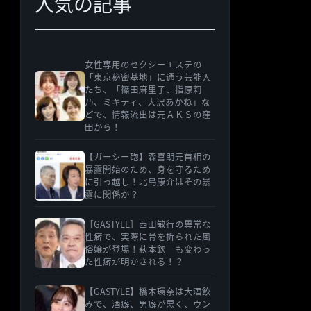
人気の記事
女性専用のセクシーエステの
「東京秘密基地」に通う芸能人
たち、「篠田麻里子、指原莉
乃、ミキティ、大沢あかね」な
どで、情報流出は元ＡＫＳの窪
田から！
【ガーシー砲】森喜朗元首相の
暴露開始のため、身を守るため
に引っ越し！北島康介はその暴
露に関係か？
［GASTYLE］西田敏行の異常な
性癖で、実際に骨を折られた風
俗嬢が登場！萩本欽一も変わっ
た性癖が明かされる！？
【GASTYLE】橋本環奈は大酒飲
みで、酒癖、男癖が悪く、ウン