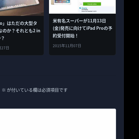
米有名スーパーが11月13日
 Pro」はただの大型タ
(金)発売に向けてiPad Proの予
のか？それとも2 in
約受付開始！
か？
2015年11月07日
月27日
。
※
が付いている欄は必須項目です