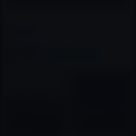
（via
TechCrunch
）
カテゴリー
IT総合
この記事をシェア
X(Twitter)
Facebook
LINE
B!はてブ
関連記事
ソフトバンク、「100時間限定！
【DigiTimesレポート】タブレ
iTunes コード最大4,500円分増
ットPC市場は2012年も大きく成
量」キャンペーンを実施
長する。
2015年08月27日
2011年11月11日