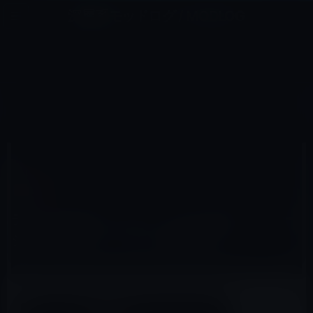
コ
ナ
深層系モッドログ / MODLOG
ン
ビ
ライフ、サイエンス、ガジェットほか、この迷宮を楽しむ人たちへ
テ
ゲ
ン
ー
IT総合
ツ
シ
HOME
IT総合
テスラのCEOイーロン・マスク氏が、イメージする未来のトンネル（動画あり）
へ
ョ
ス
ン
キ
に
ッ
移
2017年4月30日
M林檎
プ
動
IT総合
テスラのCEOイーロン・マスク氏が、イメー
ジする未来のトンネル（動画あり）