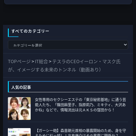
すべてのカテゴリー
す
べ
て
TOPページ
>
IT総合
>
テスラのCEOイーロン・マスク氏
の
が、イメージする未来のトンネル（動画あり）
カ
テ
人気の記事
ゴ
女性専用のセクシーエステの「東京秘密基地」に通う芸
リ
能人たち、「篠田麻里子、指原莉乃、ミキティ、大沢あ
ー
かね」などで、情報流出は元ＡＫＳの窪田から！
【ガーシー砲】森喜朗元首相の暴露開始のため、身を守
るために引っ越し！北島康介はその暴露に関係か？