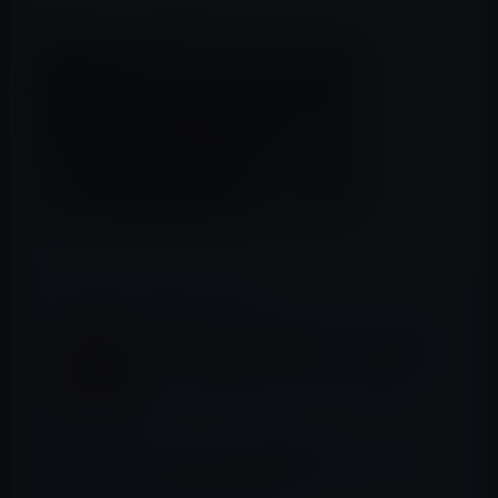
以上のスピードで運ぶというもの。
📖 あわせて読みたい記事
セブン銀行が、ATMからのチャージで合計
50,000名に1,000円相当をプレゼントするキ
ャンペーン開催とアナウンス（2月29日ま
で）
データセンターの電力需要により、ロンドン
での住宅新築が困難に！