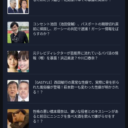
コンセント池田（池田俊輔）、パスポートの期限切れ直
前に帰国し、ガーシーの共犯で逮捕！ガーシー情報をば
らすのか？
元テレビディレクターが芸能界に流れているパパ活の情
報（噂）を暴露！浜辺美波？や川口春奈？
［GASTYLE］西田敏行の異常な性癖で、実際に骨を折ら
れた風俗嬢が登場！萩本欽一も変わった性癖が明かされ
る！？
性格の悪い橋本環奈は、嫌いな役者とのキスシーンがあ
ると前日にニンニクを食べ大酒を飲んで嫌がらせをす
る！？