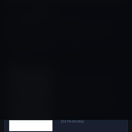
キャンパス
前の記事
工事が遅れているApple Park
の空撮動画（2017年4月末）
2017年4月30日
Amazonタイムセール
次の記事
【Amazonタイムセール】本
日の特選５商品は「モバイル
バッテリー RAVPower
16750mAh 充電器 （ 大容量
急速充電 2ポート LEDライト
付 ）」ほか
2017年4月30日