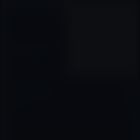
Dell Inspiron duoはネットブ
ックなのか、それともタブレッ
ト・デバイスなのか？
2010年11月22日
コメントを残す
メールアドレスが公開されることはありません。
※
が付いている欄は
必須項目です
コメント
※