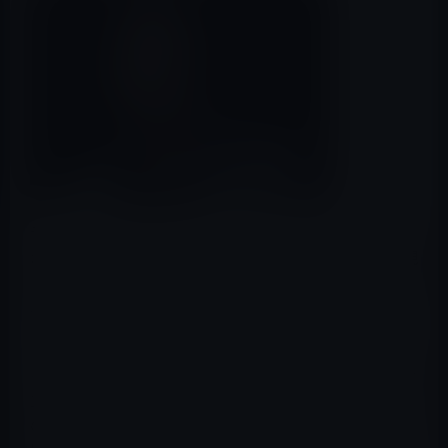
テスラのCEOであるイーロン・マスク（Elon Musk）氏
は、次々に新しいアイデアを思いつき、それを実際に実現
しようと企業を立ち上げるアクティブな経営者として知ら
れています。
そのマスク氏が、2016年に設立したトンネルなどの作る
インフラ企業をBoring Company（ボーリング会社）を設
立しました。そのBoring Companyが、イメージしている
のは、トレイのようなものに自動車を載せて時速200キロ