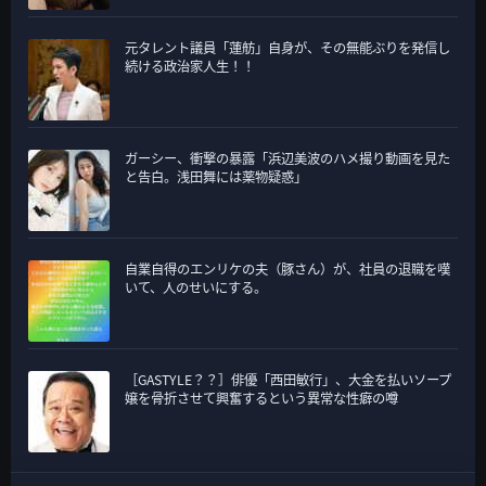
元タレント議員「蓮舫」自身が、その無能ぶりを発信し
続ける政治家人生！！
ガーシー、衝撃の暴露「浜辺美波のハメ撮り動画を見た
と告白。浅田舞には薬物疑惑」
自業自得のエンリケの夫（豚さん）が、社員の退職を嘆
いて、人のせいにする。
［GASTYLE？？］俳優「西田敏行」、大金を払いソープ
嬢を骨折させて興奮するという異常な性癖の噂