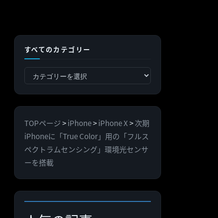
すべてのカテゴリー
す
べ
て
の
TOPページ
>
iPhone
>
iPhone X
>
次期
カ
iPhoneに「True Color」用の「フルス
テ
ペクトラムセンシング」環境光センサ
ゴ
ーを搭載
リ
ー