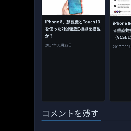
iPhone 8、顔認識とTouch ID
iPhon
を使った2段階認証機能を搭載
る垂直共
か？
（VCSE
ーカーのF
2017年01月22日
2017年09
が発生！
コメントを残す