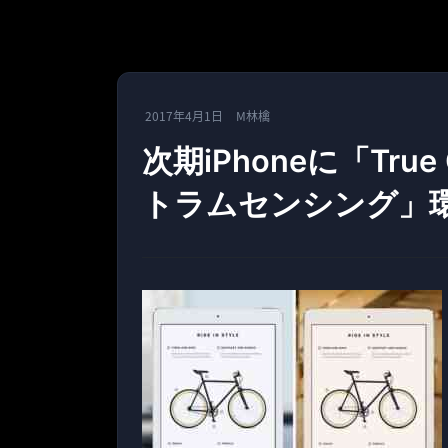
2017年4月1日
M林檎
次期iPhoneに「Tru
トラムセンシング」