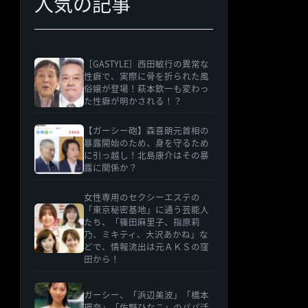
人気の記事
［GASTYLE］西田敏行の異常な
性癖で、実際に骨を折られた風
俗嬢が登場！萩本欽一も変わっ
た性癖が明かされる！？
【ガーシー砲】森喜朗元首相の
暴露開始のため、身を守るため
に引っ越し！北島康介はその暴
露に関係か？
女性専用のセクシーエステの
「東京秘密基地」に通う芸能人
たち、「篠田麻里子、指原莉
乃、ミキティ、大沢あかね」な
どで、情報流出は元ＡＫＳの窪
田から！
ガーシー、「浜辺美波」「橋本
環奈」「佐野ひなこ」のパパ活