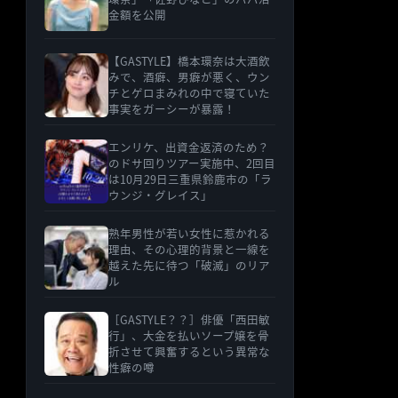
金額を公開
【GASTYLE】橋本環奈は大酒飲
みで、酒癖、男癖が悪く、ウン
チとゲロまみれの中で寝ていた
事実をガーシーが暴露！
エンリケ、出資金返済のため？
のドサ回りツアー実施中、2回目
は10月29日三重県鈴鹿市の「ラ
ウンジ・グレイス」
熟年男性が若い女性に惹かれる
理由、その心理的背景と一線を
越えた先に待つ「破滅」のリア
ル
［GASTYLE？？］俳優「西田敏
行」、大金を払いソープ嬢を骨
折させて興奮するという異常な
性癖の噂