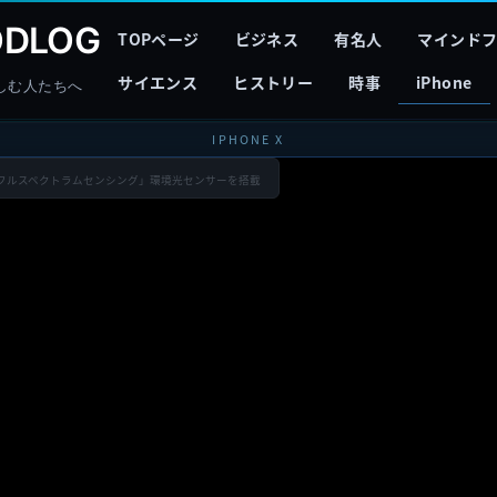
DLOG
TOPページ
ビジネス
有名人
マインド
サイエンス
ヒストリー
時事
iPhone
しむ人たちへ
IPHONE X
r」用の「フルスペクトラムセンシング」環境光センサーを搭載