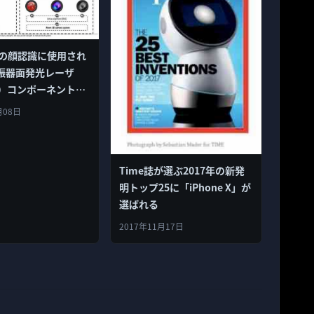
e 8の顔認識に使用され
振器面発光レーザ
L）コンポーネントメ
inisarに出荷の遅れ
月08日
Time誌が選ぶ2017年の新発
明トップ25に「iPhone X」が
選ばれる
2017年11月17日