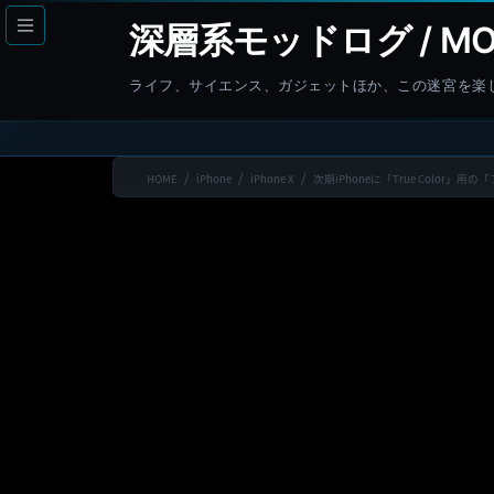
コ
ナ
深層系モッドログ / MO
ン
ビ
テ
ゲ
ライフ、サイエンス、ガジェットほか、この迷宮を楽
ン
ー
ツ
シ
へ
ョ
HOME
iPhone
iPhone X
次期iPhoneに「True Colo
ス
ン
キ
に
ッ
移
プ
動