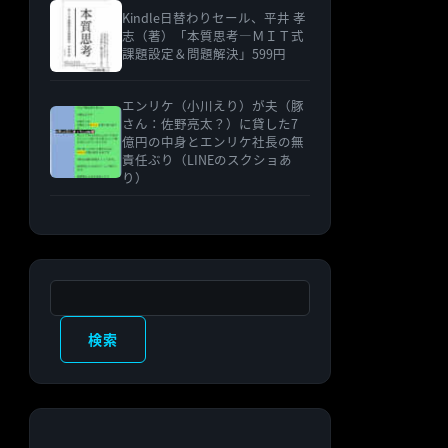
Kindle日替わりセール、平井 孝
志（著）「本質思考―ＭＩＴ式
課題設定＆問題解決」599円
エンリケ（小川えり）が夫（豚
さん：佐野亮太？）に貸した7
億円の中身とエンリケ社長の無
責任ぶり（LINEのスクショあ
り）
検索
検索