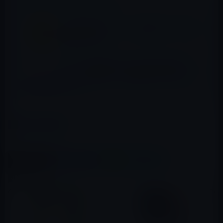
📖 あわせて読みたい記事
Kindle日替わりセール、森博嗣（著）「孤独
の価値」299円
本日（2022年9月3日）のKindle日替わりセ
ール、「1週間でC++の基礎が学べる本」ほ
か計3冊
カテゴリー
Kindle本
この記事をシェア
X(Twitter)
Facebook
LINE
B!はてブ
関連記事