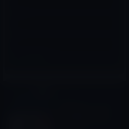
メール
※
サイト
Kindle本
前の記事
Kindle日替わりセール、中尾
ゆうすけ（著）「上に行く人
が早くから徹底している仕事
の習慣」499円