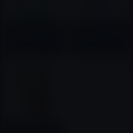
本日（2020年12月26日）の
本日（2020年8月27日）の
Kindle日替わりセール、「結果
Kindle日替わりセール、『ＮＨ
を出し続ける人が夜やること」
Ｋ「１００分ｄｅ名著」ブック
ほか計3冊
ス ドラッカー マネジメント
2020年12月26日
2020年08月27日
NHK「100分de名著」ブック
ス』ほか計3冊
Kindle日替わりセール、大島や
すいち (著)、池波正太郎 (著)