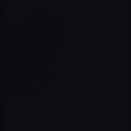
本日（2017年3月27日）のKindle日替わりセールは、根本
知（著）『読むだけで「うまい」と言われる字が書ける
本』です。価格は499円になっています。
内容：