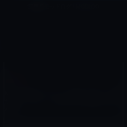
コ
ナ
深層系モッドログ / MODLOG
ン
ビ
ライフ、サイエンス、ガジェットほか、この迷宮を楽しむ人たちへ
テ
ゲ
ン
ー
KINDLE本
ツ
シ
HOME
セール情報
Kindle本
へ
ョ
Kindle日替わりセール、根本 知（著）『読むだけで「うまい」と言われる字が書ける本』499円
ス
ン
キ
に
ッ
移
プ
動
2017年3月27日
M林檎
Kindle本
Kindle日替わりセール、根本 知（著）『読む
だけで「うまい」と言われる字が書ける本』
499円