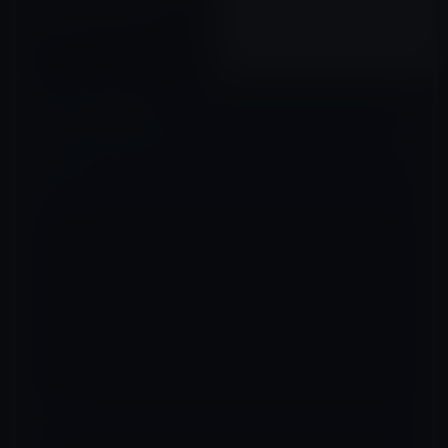
「剣客商売 1巻」199円
2015年11月07日
コメントを残す
メールアドレスが公開されることはありません。
※
が付いている欄は
必須項目です
コメント
※
名前
※