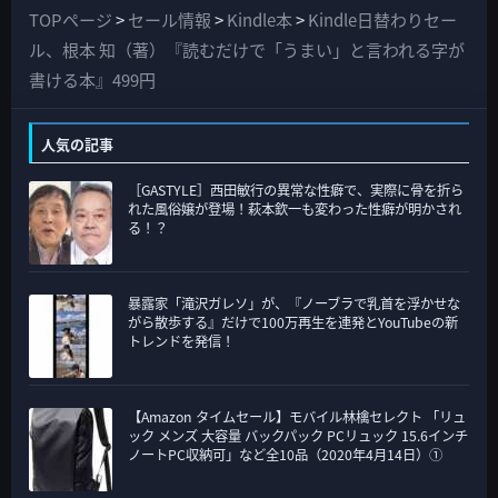
て
TOPページ
>
セール情報
>
Kindle本
>
Kindle日替わりセー
の
ル、根本 知（著）『読むだけで「うまい」と言われる字が
カ
書ける本』499円
テ
ゴ
人気の記事
リ
［GASTYLE］西田敏行の異常な性癖で、実際に骨を折ら
ー
れた風俗嬢が登場！萩本欽一も変わった性癖が明かされ
る！？
暴露家「滝沢ガレソ」が、『ノーブラで乳首を浮かせな
がら散歩する』だけで100万再生を連発とYouTubeの新
トレンドを発信！
【Amazon タイムセール】モバイル林檎セレクト 「リュ
ック メンズ 大容量 バックパック PCリュック 15.6インチ
ノートPC収納可」など全10品（2020年4月14日）①