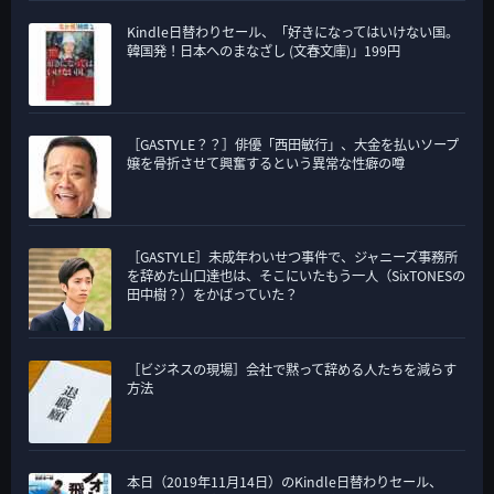
Kindle日替わりセール、「好きになってはいけない国。
韓国発！日本へのまなざし (文春文庫)」199円
［GASTYLE？？］俳優「西田敏行」、大金を払いソープ
嬢を骨折させて興奮するという異常な性癖の噂
［GASTYLE］未成年わいせつ事件で、ジャニーズ事務所
を辞めた山口達也は、そこにいたもう一人（SixTONESの
田中樹？）をかばっていた？
［ビジネスの現場］会社で黙って辞める人たちを減らす
方法
本日（2019年11月14日）のKindle日替わりセール、