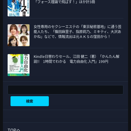
「フォース理論で飛ばす！」ほか計3冊
女性専用のセクシーエステの「東京秘密基地」に通う芸
能人たち、「篠田麻里子、指原莉乃、ミキティ、大沢あ
かね」などで、情報流出は元ＡＫＳの窪田から！
Kindle日替わりセール、江田 健二（著）「かんたん解
説!! 1時間でわかる 電力自由化 入門」199円
検索
検索
TOPへ