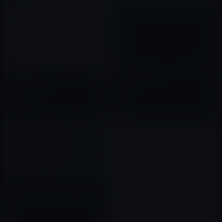
OS X Mountain Lionに搭載さ
れる Power Nap（スリープ中
Apple、iOS 10.3.3 beta 1を開
の自動ダウンロード）は、どの
発者に公開！
程度iOS 6でサポートされるの
2012年06月18日
か？
2017年05月17日
Apple、 iOS 10.3.2、macOS
Sierra 10.12.5、 watchOS
3.2.2、 tvOS 10.2.1のbeta 1を
開発者に公開！
2017年03月29日