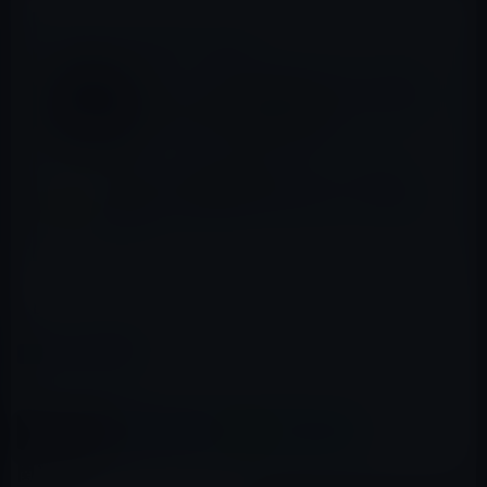
📖 あわせて読みたい記事
Apple、アプリ起動が異常に遅いバグを修正
したiOS 12 beta 8を開発者とパブリックベー
タ・プログラム登録者に公開！
iOS 11、初期24時間のインストール率が、
iOS 10の公開時よりも4.35ポイントも下回
る！
beta 3で発見された新機能があれば追加掲載します。
カテゴリー
iOS
この記事をシェア
X(Twitter)
Facebook
LINE
B!はてブ
関連記事