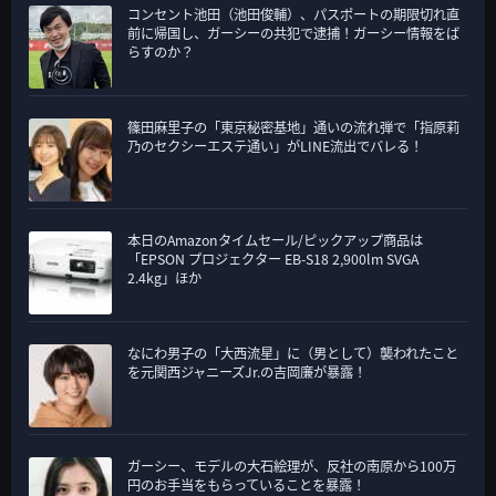
コンセント池田（池田俊輔）、パスポートの期限切れ直
前に帰国し、ガーシーの共犯で逮捕！ガーシー情報をば
らすのか？
篠田麻里子の「東京秘密基地」通いの流れ弾で「指原莉
乃のセクシーエステ通い」がLINE流出でバレる！
本日のAmazonタイムセール/ピックアップ商品は
「EPSON プロジェクター EB-S18 2,900lm SVGA
2.4kg」ほか
なにわ男子の「大西流星」に（男として）襲われたこと
を元関西ジャニーズJr.の吉岡廉が暴露！
ガーシー、モデルの大石絵理が、反社の南原から100万
円のお手当をもらっていることを暴露！