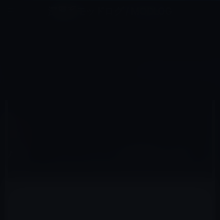
コ
ナ
深層系モッドログ / MODLOG
ン
ビ
ライフ、サイエンス、ガジェットほか、この迷宮を楽しむ人たちへ
テ
ゲ
ン
ー
IOS
ツ
シ
HOME
iOS
Apple、iOS 10.3 beta 4を開発者に公開！
へ
ョ
ス
ン
キ
に
ッ
移
2017年2月28日
M林檎
プ
動
iOS
Apple、iOS 10.3 beta 4を開発者に公開！