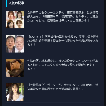
テ
人気の記事
ゴ
女性専用のセクシーエステの「東京秘密基地」に通う芸
リ
能人たち、「篠田麻里子、指原莉乃、ミキティ、大沢あ
ー
かね」などで、情報流出は元ＡＫＳの窪田から！
［GASTYLE］西田敏行の異常な性癖で、実際に骨を折ら
れた風俗嬢が登場！萩本欽一も変わった性癖が明かされ
る！？
性格の悪い橋本環奈は、嫌いな役者とのキスシーンがあ
ると前日にニンニクを食べ大酒を飲んで嫌がらせをす
る！？
［芸能界浄化］ガーシーが、佐野ひなこ、川口春奈、浜
辺美波など芸能界でのパパ活蔓延を暴露！？