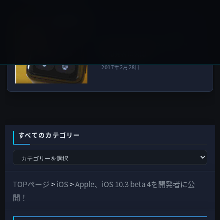
watchOS
次の記事
Apple、watchOS 3.2 beta 4
を開発者に公開！
2017年2月28日
すべてのカテゴリー
す
べ
て
TOPページ
>
iOS
>
Apple、iOS 10.3 beta 4を開発者に公
の
開！
カ