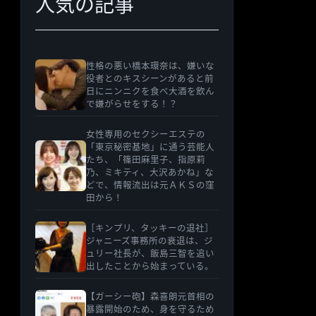
人気の記事
性格の悪い橋本環奈は、嫌いな
役者とのキスシーンがあると前
日にニンニクを食べ大酒を飲ん
で嫌がらせをする！？
女性専用のセクシーエステの
「東京秘密基地」に通う芸能人
たち、「篠田麻里子、指原莉
乃、ミキティ、大沢あかね」な
どで、情報流出は元ＡＫＳの窪
田から！
［キンプリ、タッキーの退社］
ジャニーズ事務所の衰退は、ジ
ュリー社長が、飯島三智を追い
出したことから始まっている。
【ガーシー砲】森喜朗元首相の
暴露開始のため、身を守るため