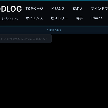
DLOG
TOPページ
ビジネス
有名人
マインド
サイエンス
ヒストリー
時事
iPhone
しむ人たちへ
AIRPODS
ベスト25に未発売の「AirPods」が選ばれる！