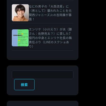
なにわ男子の「大西流星」に
（男として）襲われたことを元
関西ジャニーズJr.の吉岡廉が暴
露！
エンリケ（小川えり）が夫（豚
さん：佐野亮太？）に貸した7
億円の中身とエンリケ社長の無
責任ぶり（LINEのスクショあ
り）
検索
検索