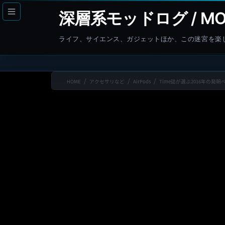
コ
ナ
深層系モッドログ / MO
ン
ビ
テ
ゲ
ライフ、サイエンス、ガジェットほか、この迷宮を楽
ン
ー
ツ
シ
へ
ョ
HOME
アクセサリなど
AirPods
Time誌が選ぶ2016年の発明
ス
ン
キ
に
ッ
移
プ
動