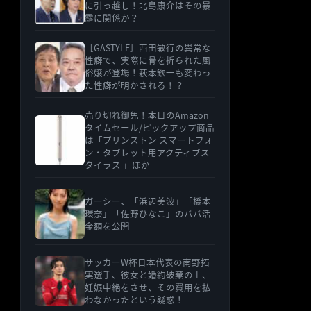
に引っ越し！北島康介はその暴
露に関係か？
［GASTYLE］西田敏行の異常な
性癖で、実際に骨を折られた風
俗嬢が登場！萩本欽一も変わっ
た性癖が明かされる！？
売り切れ御免！本日のAmazon
タイムセール/ピックアップ商品
は「プリンストン スマートフォ
ン・タブレット用アクティブス
タイラス 」ほか
ガーシー、「浜辺美波」「橋本
環奈」「佐野ひなこ」のパパ活
金額を公開
サッカーW杯日本代表の南野拓
実選手、彼女と婚約破棄の上、
妊娠中絶をさせ、その費用を払
わなかったという疑惑！