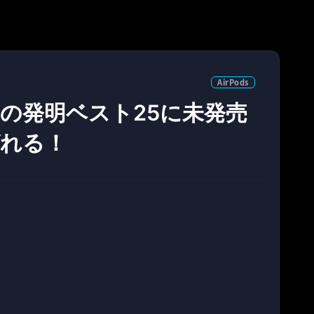
AirPods
6年の発明ベスト25に未発売
ばれる！