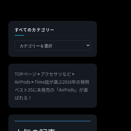
すべてのカテゴリー
す
べ
て
の
TOPページ
>
アクセサリなど
>
カ
AirPods
>
Time誌が選ぶ2016年の発明
テ
ベスト25に未発売の「AirPods」が選
ゴ
ばれる！
リ
ー