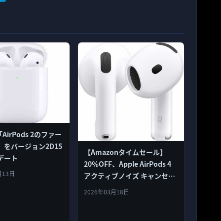
「AirPods 2のファー
」をバージョン2D15
【Amazonタイムセール】
デート
20％OFF、Apple AirPods 4
月13日
アクティブノイズ キャンセリ
ング搭載、ワイヤレスイヤホ
2026年03月18日
ン 23,798円