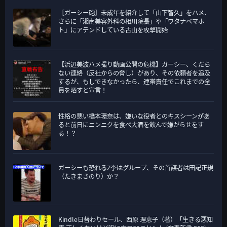
［ガーシー砲］未成年を紹介して「山下智久」をハメ、
さらに「湘南美容外科の相川院長」や「ワタナベマホ
ト」にアテンドしている古山を攻撃開始
【浜辺美波ハメ撮り動画公開の危機】ガーシー、くだら
ない連絡（反社からの脅し）があり、その依頼者を追及
するが、もしできなかったら、連帯責任でこれまでの全
員を晒すと宣言！
性格の悪い橋本環奈は、嫌いな役者とのキスシーンがあ
ると前日にニンニクを食べ大酒を飲んで嫌がらせをす
る！？
ガーシーも恐れるZ李はグループ、その首謀者は田記正規
（たきまさのり）か？
Kindle日替わりセール、西原 理恵子（著）「生きる悪知