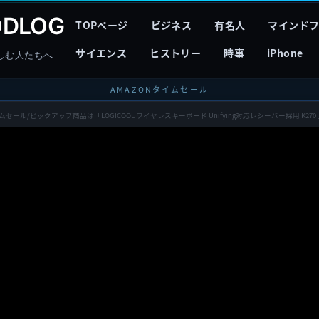
DLOG
TOPページ
ビジネス
有名人
マインド
サイエンス
ヒストリー
時事
iPhone
しむ人たちへ
AMAZONタイムセール
ムセール/ピックアップ商品は「LOGICOOL ワイヤレスキーボード Unifying対応レシーバー採用 K270