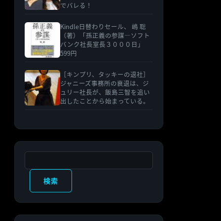
でバレる！
Kindle日替わりセール、 嶋 聡
（著）「孫正義の参謀―ソフト
バンク社長室長３０００日」
599円
［キンプリ、タッキーの退社］
ジャニーズ事務所の衰退は、ジ
ュリー社長が、飯島三智を追い
出したことから始まっている。
検索
検索