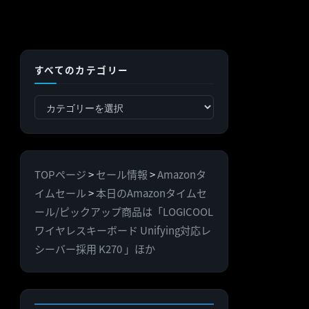
すべてのカテゴリー
す
べ
て
の
TOPページ
>
セール情報
>
Amazonタ
カ
イムセール
>
本日のAmazonタイムセ
テ
ール/ピックアップ商品は「LOGICOOL
ゴ
ワイヤレスキーボード Unifying対応レ
リ
シーバー採用 K270 」ほか
ー