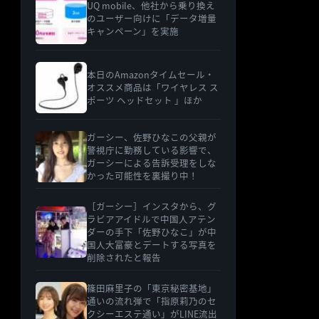
UQ mobile、他社から乗り換え
のユーザー向けに「データ増量
キャンペーン」を実施
本日のAmazonタイムセール・
オススメ商品は「ワイヤレス ス
ポーツ ヘッドセット 」ほか
ガーシー、佐野ひなこの父親が
警視庁に勤務している影響で、
ガーシーによる告訴受理をしな
かった可能性を裏撮り中！
［ガーシー］インスタから、グ
ラビアアイドルで中国人アテン
ダーの手下「佐野ひなこ」が中
国人大富豪とデートする写真を
削除されたと報告
篠田麻里子の「東京秘密基地」
通いの流れ弾で「指原莉乃のセ
クシーエステ通い」がLINE流出