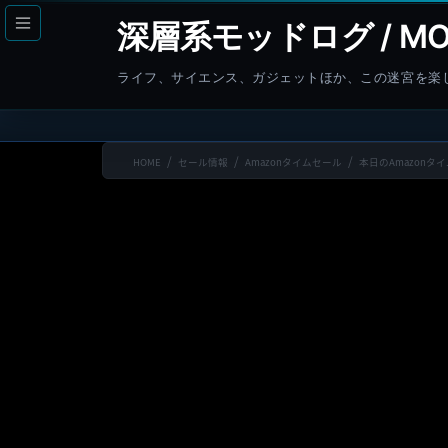
コ
ナ
深層系モッドログ / MO
ン
ビ
テ
ゲ
ライフ、サイエンス、ガジェットほか、この迷宮を楽
ン
ー
ツ
シ
へ
ョ
HOME
セール情報
Amazonタイムセール
本日のAmazonタイ
ス
ン
キ
に
ッ
移
プ
動