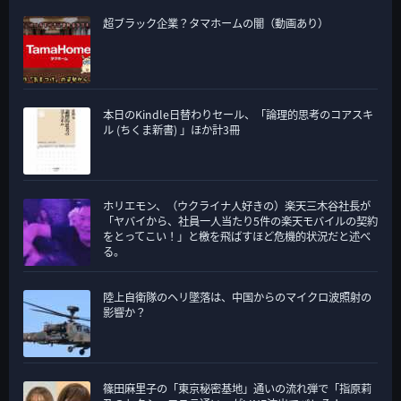
超ブラック企業？タマホームの闇（動画あり）
本日のKindle日替わりセール、「論理的思考のコアスキ
ル (ちくま新書) 」ほか計3冊
ホリエモン、（ウクライナ人好きの）楽天三木谷社長が
「ヤバイから、社員一人当たり5件の楽天モバイルの契約
をとってこい！」と檄を飛ばすほど危機的状況だと述べ
る。
陸上自衛隊のヘリ墜落は、中国からのマイクロ波照射の
影響か？
篠田麻里子の「東京秘密基地」通いの流れ弾で「指原莉