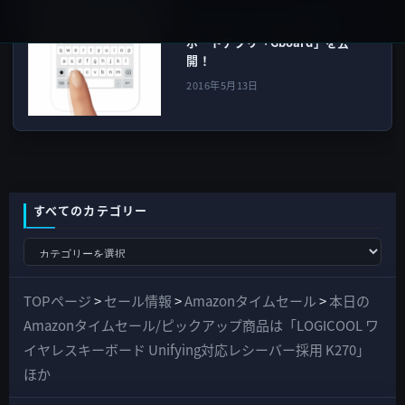
Google、オリジナルiOSキー
ボードアプリ「Gboard」を公
開！
2016年5月13日
すべてのカテゴリー
す
べ
て
TOPページ
>
セール情報
>
Amazonタイムセール
>
本日の
の
Amazonタイムセール/ピックアップ商品は「LOGICOOL ワ
カ
イヤレスキーボード Unifying対応レシーバー採用 K270」
テ
ほか
ゴ