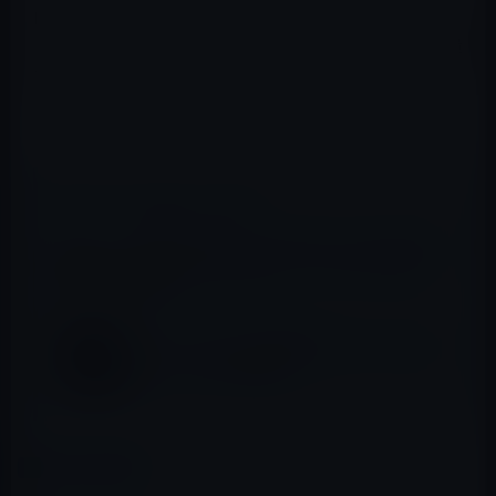
Plusのみで、4.7インチのiPhone 7には搭載されないとの
ことです。また、そのため、iPhone 7のRAMは2GBで増量
はされません。
（via
MacRumors
）
📖 あわせて読みたい記事
iPhoneのメジャーアップグレードサイクルが
2年から3年に変更される！Taptic Engineも
搭載か？
iPhone 7。防水・防塵仕様でタッチセンス式
のホームボタン搭載か？
カテゴリー
iPhone 7 / Plus