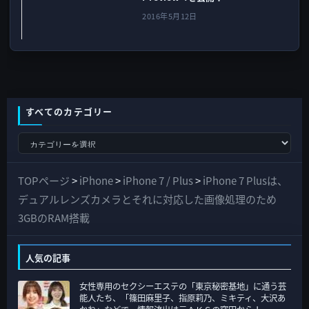
2016年5月12日
すべてのカテゴリー
す
べ
て
TOPページ
>
iPhone
>
iPhone 7 / Plus
>
iPhone 7 Plusは、
の
デュアルレンズカメラとそれに対応した画像処理のため
カ
3GBのRAM搭載
テ
ゴ
人気の記事
リ
女性専用のセクシーエステの「東京秘密基地」に通う芸
ー
能人たち、「篠田麻里子、指原莉乃、ミキティ、大沢あ