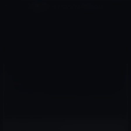
コ
ナ
深層系モッドログ / MODLOG
ン
ビ
ライフ、サイエンス、ガジェットほか、この迷宮を楽しむ人たちへ
テ
ゲ
ン
ー
IPHONE 7 / PLUS
ツ
シ
HOME
iPhone
iPhone 7 / Plus
へ
ョ
iPhone 7 Plusは、デュアルレンズカメラとそれに対応した画像処理のため3GBのRAM搭載
ス
ン
キ
に
ッ
移
プ
動
2016年5月12日
M林檎
iPhone 7 / Plus
iPhone 7 Plusは、デュアルレンズカメラとそ
れに対応した画像処理のため3GBのRAM搭載