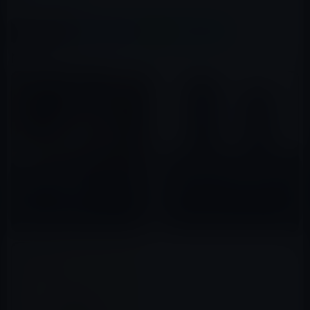
この記事をシェア
X(Twitter)
Facebook
LINE
B!はてブ
関連記事
NTTドコモ、iPhone 7/7 Plus
iPhone 7のスクリーンプロテク
の月々サポート割引額を増額
ター（リーク画像）
2017年01月21日
2016年05月26日