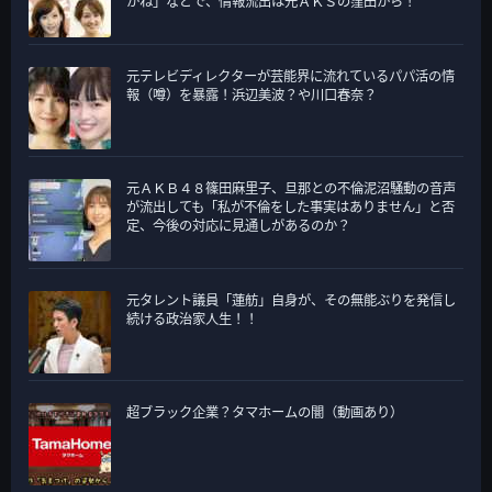
かね」などで、情報流出は元ＡＫＳの窪田から！
元テレビディレクターが芸能界に流れているパパ活の情
報（噂）を暴露！浜辺美波？や川口春奈？
元ＡＫＢ４８篠田麻里子、旦那との不倫泥沼騒動の音声
が流出しても「私が不倫をした事実はありません」と否
定、今後の対応に見通しがあるのか？
元タレント議員「蓮舫」自身が、その無能ぶりを発信し
続ける政治家人生！！
超ブラック企業？タマホームの闇（動画あり）