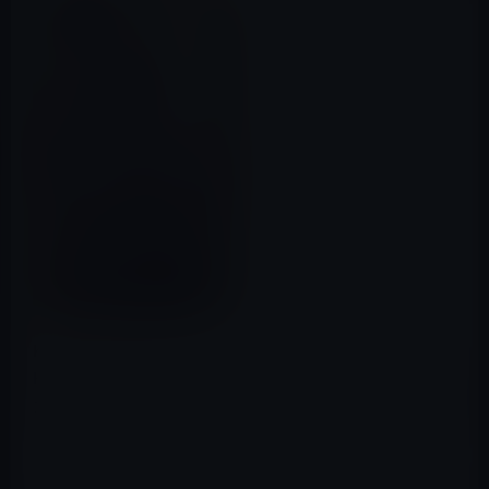
KGI証券（KGI Securities）のアナリスト、Ming-Chi
Kuo（郭明錤）氏が、iPhone 7 Plusは、デュアルレンズ
カメラとそれに対応した画像処理のため3GBのRAM搭載
するとレポートしています。
デュアルレンズカメラは、5.5インチモデルのiPhone 7