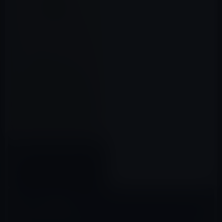
またまた、iPhone 7のリーク画
像
2016年05月31日
コメントを残す
メールアドレスが公開されることはありません。
※
が付いている欄は