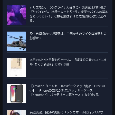
ホリエモン、（ウクライナ人好きの）楽天三木谷社長が
「ヤバイから、社員一人当たり5件の楽天モバイルの契約
をとってこい！」と檄を飛ばすほど危機的状況だと述べ
る。
陸上自衛隊のヘリ墜落は、中国からのマイクロ波照射の
影響か？
本日のKindle日替わりセール、「論理的思考のコアスキ
ル (ちくま新書) 」ほか計3冊
【Amazon タイムセールのピックアップ商品 （12/19）
①】「iPhoneX/XS/10 対応 バッテリーケース
【5200mah】 バッテリー内蔵ケース 」など全7品
浜辺美波、自分の周囲に「シンガポールに行っていな