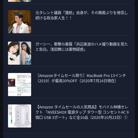
元タレント議員「蓮舫」自身が、その無能ぶりを発信し
続ける政治家人生！！
ガーシー、衝撃の暴露「浜辺美波のハメ撮り動画を見た
と告白。浅田舞には薬物疑惑」
［Amazonタイムセール祭り］MacBook Pro 13インチ
（2019）が最高30%OFF（2020年7月24日現在）
【Amazon タイムセールの人気商品】モバイル林檎セレ
クト 「NVEESHOX 電源タップ タワー型 コンセントAC 9
個口 USB 3ポート」など全10品（2020年10月23日）①