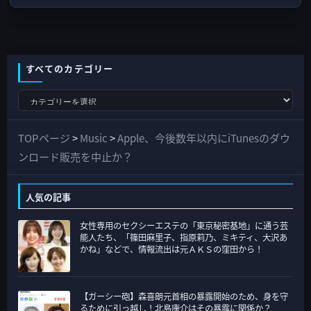
すべてのカテゴリー
す
べ
て
TOPページ
>
Music
>
Apple、今後数年以内にiTunesのダウ
の
ンロード販売を中止か？
カ
テ
人気の記事
ゴ
女性専用のセクシーエステの「東京秘密基地」に通う芸
リ
能人たち、「篠田麻里子、指原莉乃、ミキティ、大沢あ
ー
かね」などで、情報流出は元ＡＫＳの窪田から！
【ガーシー砲】森喜朗元首相の暴露開始のため、身を守
るために引っ越し！北島康介はその暴露に関係か？