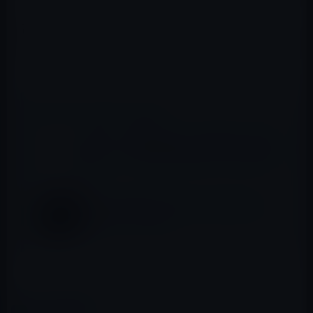
音楽販売は、ストリーミング配信が主流となりつつあ
り、ダウンロード販売は、急速に縮小するとみられてい
ます。
📖 あわせて読みたい記事
Apple、「Apple Music」での58％という音
楽レーベルへの支払い料率を下げるため交渉
中！
Pingと同じ運命！Appleが「Apple Music
Connect」」を終了
（via
MacRumors
）
カテゴリー