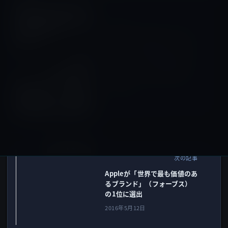
Amazonタイムセール
前の記事
本日のAmazonタイムセール/
ピックアップ商品は「Quick
Charge 2.0対応]Aukey モバ
イルバッテリー 16000mAh
Power Bank 超急速充電対
応」ほか
2016年5月12日
業績・企業価値
次の記事
Appleが「世界で最も価値のあ
るブランド」（フォーブス）
の1位に選出
2016年5月12日