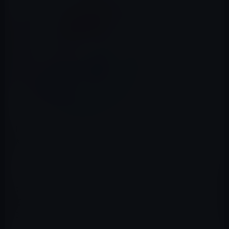
Digital Music News
によると、Appleが、ストリーミング
配信の普及に伴い、今後数年以内にiTunesのダウンロー
ド販売を中止することを検討しているとのことです。
ダウンロード販売の中止は、数年以内に行われ、まず、第
1段階として、米国、イギリス、ヨーロッパやアジアの主
要国でダウンロード販売が終了し、その後、第2段階、第
3段階と中止する国を広げながら、数年間で終了するとの
ことです。