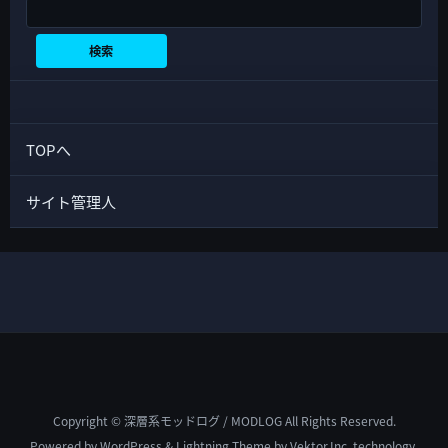
検索
検索
TOPへ
サイト管理人
Copyright © 深層系モッドログ / MODLOG All Rights Reserved.
Powered by
WordPress
&
Lightning Theme
by Vektor,Inc. technology.