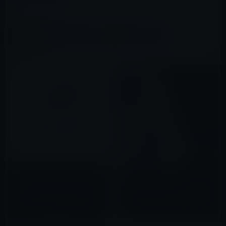
Music
この記事をシェア
X(Twitter)
Facebook
LINE
B!はてブ
関連記事
Apple、Android向け「Apple
Apple Music、6月16日から安
Music」アプリをバージョン
室奈美恵の全曲を配信！
2.2.0にアップデート！音声検
2019年06月15日
索・ウィジェットの追加ほか
2017年09月20日