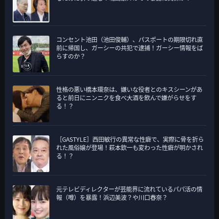
コンセント池田（池田俊輔）、パスポートの期限切れ直
前に帰国し、ガーシーの共犯で逮捕！ガーシー情報をば
らすのか？
性格の悪い橋本環奈は、嫌いな役者とのキスシーンがあ
ると前日にニンニクを食べ大酒を飲んで嫌がらせをす
る！？
［GASTYLE］西田敏行の異常な性癖で、実際に骨を折ら
れた風俗嬢が登場！萩本欽一も変わった性癖が明かされ
る！？
元テレビディレクターが芸能界に流れているパパ活の情
報（噂）を暴露！浜辺美波？や川口春奈？