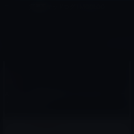
コ
ナ
深層系モッドログ / MODLOG
ン
ビ
ライフ、サイエンス、ガジェットほか、この迷宮を楽しむ人たちへ
テ
ゲ
ン
ー
MUSIC
ツ
シ
HOME
Music
Apple、今後数年以内にiTunesのダウンロード販売を中止か？
へ
ョ
ス
ン
キ
に
ッ
移
2016年5月12日
M林檎
プ
動
Music
Apple、今後数年以内にiTunesのダウンロー
ド販売を中止か？