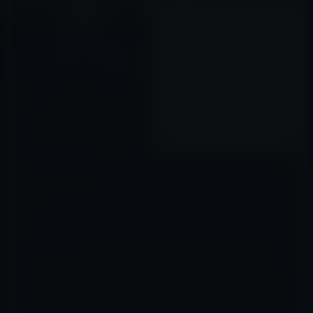
Apple Music Festivalが始ま
る！
2015年09月20日
コメントを残す
メールアドレスが公開されることはありません。
※
が付いている欄は
必須項目です
コメント
※