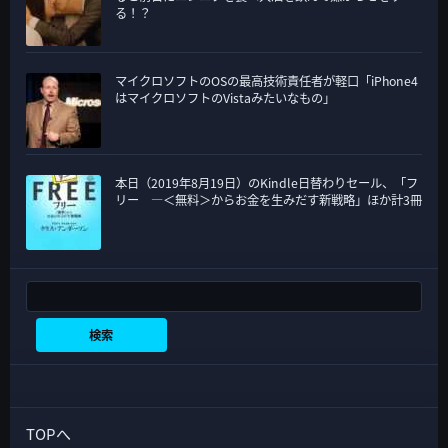
る！？
マイクロソフトのOSの最高技術責任者が軽口「iPhone4
はマイクロソフトのVistaみたいなもの」
本日（2019年8月19日）のKindle日替わりセール、「フ
リー ―＜無料＞からお金を生みだす新戦略」ほか計3冊
検索
検索
TOPへ