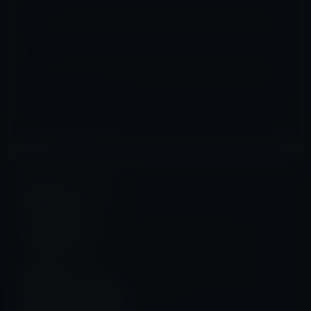
サイト
Amazonタイムセール
前の記事
本日のAmazonタイムセール/
ピックアップ商品は「iiyama
ディスプレイ モニター
XUB2790HS-B1 27インチ/フ
ルHD/スリムベゼル/HDMI端
子付」ほか