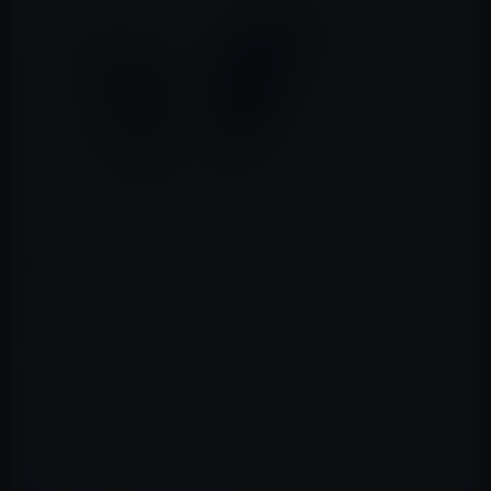
DIGITIMES Researchによると、台湾クアンタ（Quanta
Computer＝広達電脳）がApple次世代「Apple Watch 2」
の組立を独占受注し、2016年4月から生産を始めたとのこ
とです。
（via
EMSOne
）
これが事実ならば、「Apple Watch 2」の発表は、6月の
WWDCで、発売は6月~7月になると思われます。