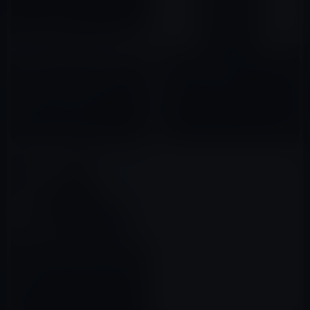
Apple Watch 2、20％〜40％薄
強力磁石によって破壊された約
型になり6月発表か？
120万円の「Apple Watch
2016年04月09日
Edition」（動画）
2015年06月15日
Apple Watchの金メッキモデル
は美しい！？（ハンズオンビデ
オ）
2015年05月26日