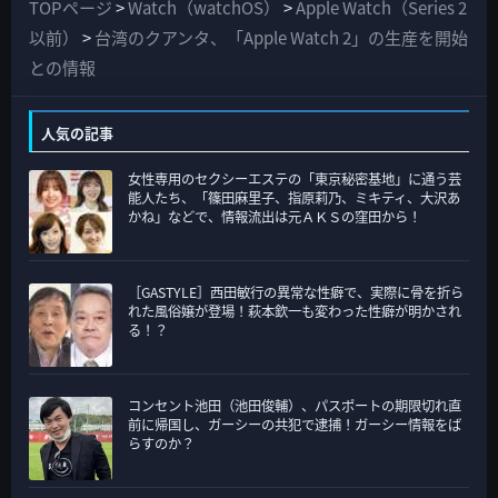
て
TOPページ
>
Watch（watchOS）
>
Apple Watch（Series 2
の
以前）
>
台湾のクアンタ、「Apple Watch 2」の生産を開始
カ
との情報
テ
ゴ
人気の記事
リ
女性専用のセクシーエステの「東京秘密基地」に通う芸
ー
能人たち、「篠田麻里子、指原莉乃、ミキティ、大沢あ
かね」などで、情報流出は元ＡＫＳの窪田から！
［GASTYLE］西田敏行の異常な性癖で、実際に骨を折ら
れた風俗嬢が登場！萩本欽一も変わった性癖が明かされ
る！？
コンセント池田（池田俊輔）、パスポートの期限切れ直
前に帰国し、ガーシーの共犯で逮捕！ガーシー情報をば
らすのか？