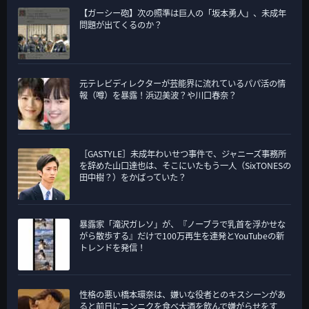
【ガーシー砲】次の照準は巨人の「坂本勇人」、未成年
問題が出てくるのか？
元テレビディレクターが芸能界に流れているパパ活の情
報（噂）を暴露！浜辺美波？や川口春奈？
［GASTYLE］未成年わいせつ事件で、ジャニーズ事務所
を辞めた山口達也は、そこにいたもう一人（SixTONESの
田中樹？）をかばっていた？
暴露家「滝沢ガレソ」が、『ノーブラで乳首を浮かせな
がら散歩する』だけで100万再生を連発とYouTubeの新
トレンドを発信！
性格の悪い橋本環奈は、嫌いな役者とのキスシーンがあ
ると前日にニンニクを食べ大酒を飲んで嫌がらせをす