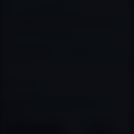
📖 あわせて読みたい記事
Apple Watchの 「42mmスペースブラックス
テンレススチールケースとスペースブラック
ステンレススチールリンクブレスレット」モ
デルの品薄が続く
Apple Watch 2、GPS搭載でセルラー接続は
非対応！？
カテゴリー
Apple Watch（Series 2以前）
この記事をシェア
X(Twitter)
Facebook
LINE
B!はてブ
関連記事