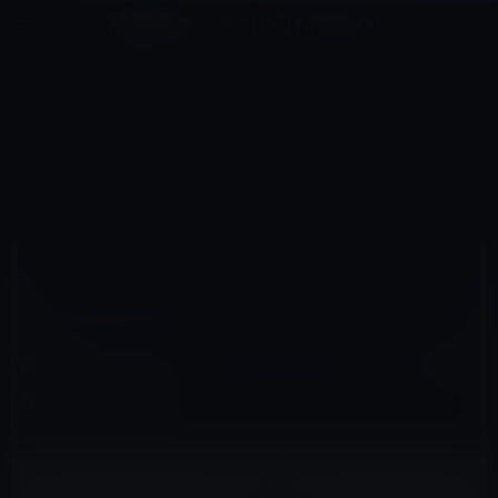
コ
ナ
深層系モッドログ / MODLOG
ン
ビ
ライフ、サイエンス、ガジェットほか、この迷宮を楽しむ人たちへ
テ
ゲ
ン
ー
APPLE WATCH（SERIES 2以前）
ツ
シ
HOME
Watch（watchOS）
Apple Watch（Series 2以前）
へ
ョ
台湾のクアンタ、「Apple Watch 2」の生産を開始との情報
ス
ン
キ
に
ッ
移
プ
動
2016年4月16日
M林檎
Apple Watch（Series 2以前）
台湾のクアンタ、「Apple Watch 2」の生産
を開始との情報