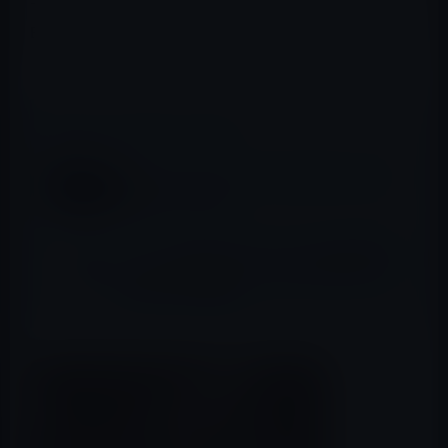
できず。Lightning接続は無意味だと思います。従って
Bluetooth接続のEarPodsが同梱される可能性の方が硬い
ような気がします。
📖 あわせて読みたい記事
Apple、スピーカーの「Beats Pill XL」を自
主回収すると発表
ソニー、Bluetoothスピーカーの付きLED電
球「LSPX-100E26J」を5月23日に発売！価
格は2万4000円程度