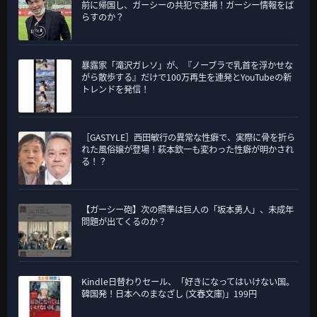
前に帰国し、ガーシーの共犯で逮捕！ガーシー情報をば
らすのか？
暴露家「滝沢ガレソ」が、『ノーブラで乳首を浮かせな
がら散歩する』だけで100万再生を連発とYouTubeの新
トレンドを発信！
［GASTYLE］西田敏行の異常な性癖で、実際に骨を折ら
れた風俗嬢が登場！萩本欽一も変わった性癖が明かされ
る！？
【ガーシー砲】次の照準は巨人の「坂本勇人」、未成年
問題が出てくるのか？
Kindle日替わりセール、「好きになってはいけない国。
韓国発！日本へのまなざし (文春文庫)」199円