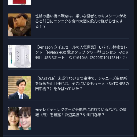
性格の悪い橋本環奈は、嫌いな役者とのキスシーンがあ
ると前日にニンニクを食べ大酒を飲んで嫌がらせをす
る！？
【Amazon タイムセールの人気商品】モバイル林檎セレ
クト 「NVEESHOX 電源タップ タワー型 コンセントAC 9
個口 USB 3ポート」など全10品（2020年10月23日）①
［GASTYLE］未成年わいせつ事件で、ジャニーズ事務所
を辞めた山口達也は、そこにいたもう一人（SixTONESの
田中樹？）をかばっていた？
元テレビディレクターが芸能界に流れているパパ活の情
報（噂）を暴露！浜辺美波？や川口春奈？