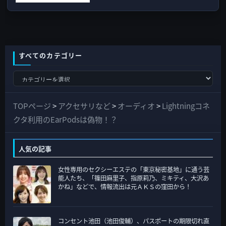
すべてのカテゴリー
す
べ
て
TOPページ
>
アクセサリなど
>
オーディオ
>
Lightningコネ
の
クタ利用のEarPodsは偽物！？
カ
テ
人気の記事
ゴ
女性専用のセクシーエステの「東京秘密基地」に通う芸
リ
能人たち、「篠田麻里子、指原莉乃、ミキティ、大沢あ
ー
かね」などで、情報流出は元ＡＫＳの窪田から！
コンセント池田（池田俊輔）、パスポートの期限切れ直