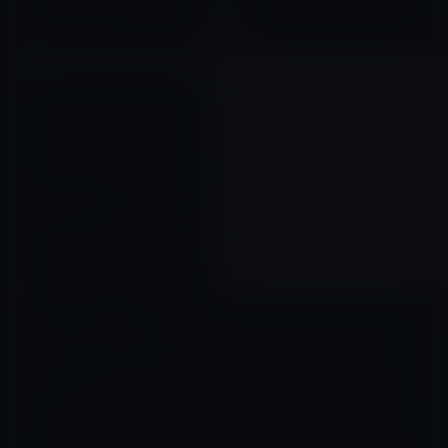
Connector」分解レポート（動
2016年09月21日
画）
【Apple新着アイテム】
FOSTEX AR-4i オーディオイン
ターフェイス
2012年02月06日
コメントを残す
メールアドレスが公開されることはありません。
※
が付いている欄は
必須項目です
コメント
※