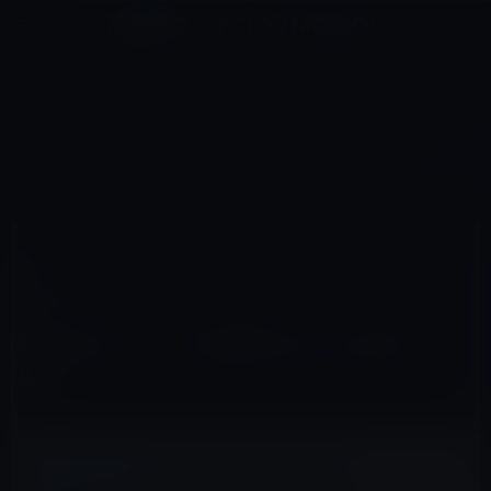
コ
ナ
深層系モッドログ / MODLOG
ン
ビ
ライフ、サイエンス、ガジェットほか、この迷宮を楽しむ人たちへ
テ
ゲ
ン
ー
オーディオ
ツ
シ
HOME
アクセサリなど
オーディオ
Lightningコネクタ利用のEarPodsは偽物！？
へ
ョ
ス
ン
キ
に
ッ
移
2016年3月21日
M林檎
プ
動
オーディオ
Lightningコネクタ利用のEarPodsは偽
物！？