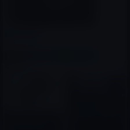
カテゴリー
オーディオ
この記事をシェア
X(Twitter)
Facebook
LINE
B!はてブ
関連記事
パイオニア、Lightning接続の
ノイズキャンセリング搭載イヤ
フォンの新ブランド「RAYZ」を
「Lightning – 3.5 mmヘッドフ
発表！
ォンジャックアダプタ」と
2017年02月15日
「EarPods with Lightning