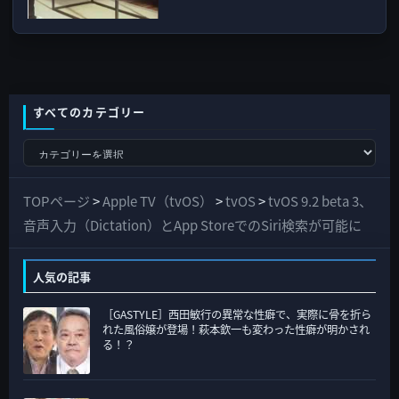
すべてのカテゴリー
す
べ
て
TOPページ
>
Apple TV（tvOS）
>
tvOS
>
tvOS 9.2 beta 3、
の
音声入力（Dictation）とApp StoreでのSiri検索が可能に
カ
テ
人気の記事
ゴ
［GASTYLE］西田敏行の異常な性癖で、実際に骨を折ら
リ
れた風俗嬢が登場！萩本欽一も変わった性癖が明かされ
ー
る！？