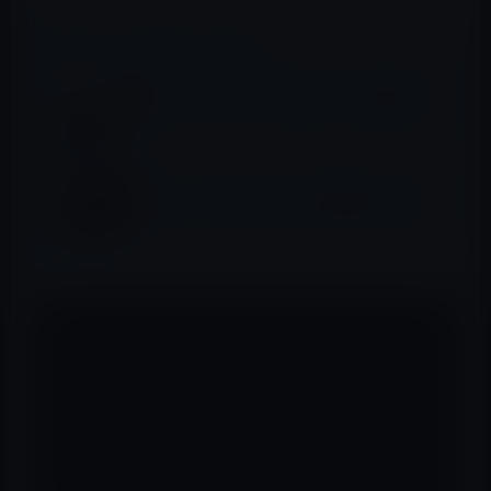
📖 あわせて読みたい記事
Apple、｢Apple TV（第3世代）｣の販売を終
了
Apple、tvOS 11.1 beta 1を開発者に公開！