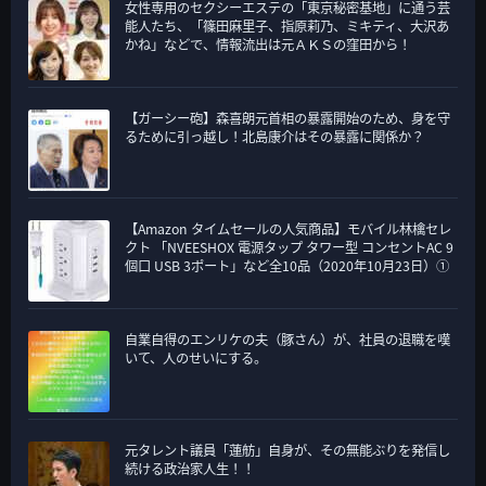
女性専用のセクシーエステの「東京秘密基地」に通う芸
能人たち、「篠田麻里子、指原莉乃、ミキティ、大沢あ
かね」などで、情報流出は元ＡＫＳの窪田から！
【ガーシー砲】森喜朗元首相の暴露開始のため、身を守
るために引っ越し！北島康介はその暴露に関係か？
【Amazon タイムセールの人気商品】モバイル林檎セレ
クト 「NVEESHOX 電源タップ タワー型 コンセントAC 9
個口 USB 3ポート」など全10品（2020年10月23日）①
自業自得のエンリケの夫（豚さん）が、社員の退職を嘆
いて、人のせいにする。
元タレント議員「蓮舫」自身が、その無能ぶりを発信し
続ける政治家人生！！