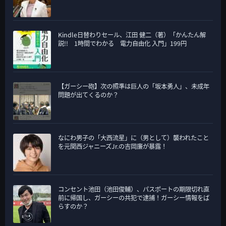
Kindle日替わりセール、江田 健二（著）「かんたん解
説!! 1時間でわかる 電力自由化 入門」199円
【ガーシー砲】次の照準は巨人の「坂本勇人」、未成年
問題が出てくるのか？
なにわ男子の「大西流星」に（男として）襲われたこと
を元関西ジャニーズJr.の吉岡廉が暴露！
コンセント池田（池田俊輔）、パスポートの期限切れ直
前に帰国し、ガーシーの共犯で逮捕！ガーシー情報をば
らすのか？