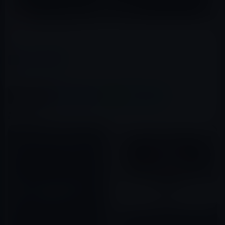
（via
MacRumors
）
カテゴリー
tvOS
この記事をシェア
X(Twitter)
Facebook
LINE
B!はてブ
関連記事
Apple、tvOS 14のゴールデン
マスターを開発者に公開！
2020年09月16日
Apple、tvOS 12.1 beta 1を開