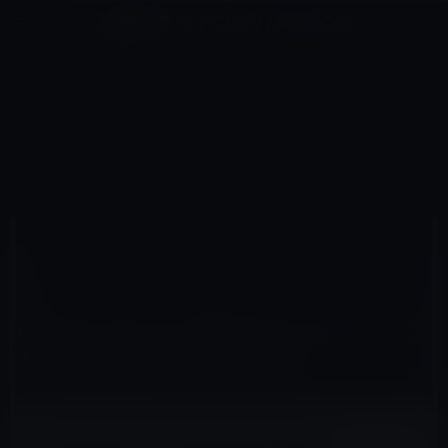
コ
ナ
深層系モッドログ / MODLOG
ン
ビ
ライフ、サイエンス、ガジェットほか、この迷宮を楽しむ人たちへ
テ
ゲ
ン
ー
TVOS
ツ
シ
HOME
Apple TV（tvOS）
tvOS
へ
ョ
tvOS 9.2 beta 3、音声入力（Dictation）とApp StoreでのSiri検索が可能に
ス
ン
キ
に
ッ
移
プ
動
2016年2月10日
M林檎
tvOS
tvOS 9.2 beta 3、音声入力（Dictation）と
App StoreでのSiri検索が可能に