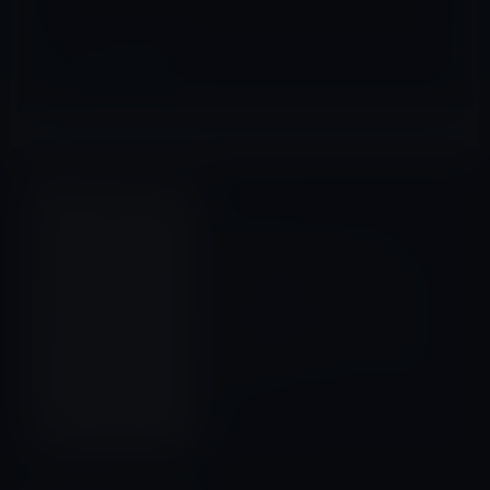
Amazonタイムセール
前の記事
本日（2016年2月6日）の
Amazonタイムセール/ピック
アップ商品は「【国内正規代
理店品】Belkin ベルキン プレ
ミアムLightningケーブル MFi
認証品 (15cm) ゴールド」ほ
か
2016年2月6日