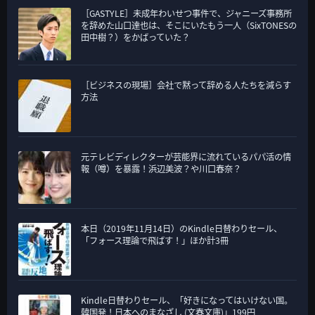
［GASTYLE］未成年わいせつ事件で、ジャニーズ事務所
を辞めた山口達也は、そこにいたもう一人（SixTONESの
田中樹？）をかばっていた？
［ビジネスの現場］会社で黙って辞める人たちを減らす
方法
元テレビディレクターが芸能界に流れているパパ活の情
報（噂）を暴露！浜辺美波？や川口春奈？
本日（2019年11月14日）のKindle日替わりセール、
「フォース理論で飛ばす！」ほか計3冊
Kindle日替わりセール、「好きになってはいけない国。
韓国発！日本へのまなざし (文春文庫)」199円