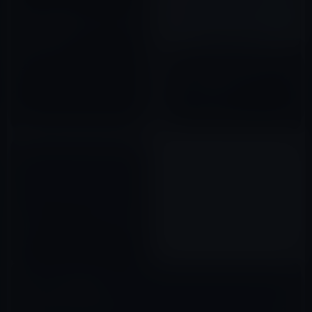
Apple、動画ストリーミングサ
ービス開始のためオリジナル作
品を制作か？
Apple、「iTunes 12.6.2 for
2016年01月30日
macOS」を正式に公開！パフォ
ーマンスの改善
2017年07月20日
Apple、iTunes 10.6.3を公開！
2012年06月12日
コメントを残す
メールアドレスが公開されることはありません。
※
が付いている欄は