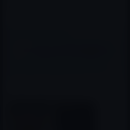
• お気に入りの映画予告編をiCloudを使ってすべてのデバ
イスで最新の状態に保つことができます
📖 あわせて読みたい記事
Apple、iTunesから勝手に曲が削除されるバ
グに対応したアップデートを今週リリース
iTunesがOS X Lionに対応して10.4にアップデート！
App Store → iTunes Movie Trailers