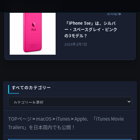
iPhone SE
次の記事
「iPhone 5se」は、シルバ
ー・スペースグレイ・ピンク
の3モデル？
2016年2月7日
すべてのカテゴリー
す
べ
て
TOPページ
>
macOS
>
iTunes
>
Apple、「iTunes Movie
の
Trailers」を日本国内でも公開！
カ