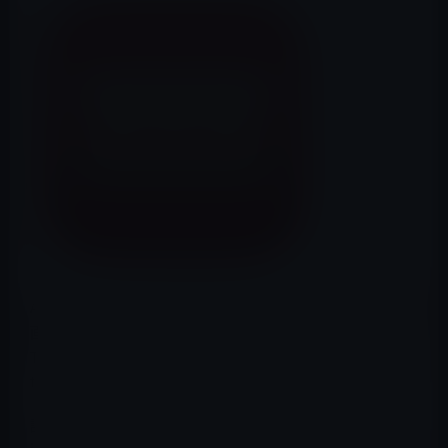
Appleが、これまで日本国内では公開されていなかった映
画の予告編などを視聴できるアプリの「iTunes Movie
Trailers」を日本国内でも公開しました。iOS版と同時に
tvOS版も公開されています。
説明