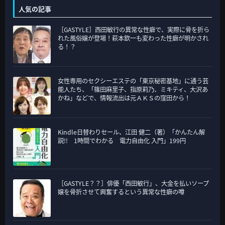
テ
人気の記事
ゴ
［GASTYLE］西田敏行の異常な性癖で、実際に骨を折ら
リ
れた風俗嬢が登場！萩本欽一も変わった性癖が明かされ
ー
る！？
女性専用のセクシーエステの「東京秘密基地」に通う芸
能人たち、「篠田麻里子、指原莉乃、ミキティ、大沢あ
かね」などで、情報流出は元ＡＫＳの窪田から！
Kindle日替わりセール、江田 健二（著）「かんたん解
説!! 1時間でわかる 電力自由化 入門」199円
［GASTYLE？？］俳優「西田敏行」、大金を払いソープ
嬢を骨折させて興奮するという異常な性癖の噂