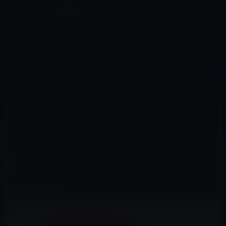
コ
ナ
深層系モッドログ / MODLOG
ン
ビ
ライフ、サイエンス、ガジェットほか、この迷宮を楽しむ人たちへ
テ
ゲ
ン
ー
ITUNES
ツ
シ
HOME
macOS
iTunes
Apple、「iTunes Movie Trailers」を日本国内でも公開！
へ
ョ
ス
ン
キ
に
ッ
移
2016年2月7日
M林檎
プ
動
iTunes
Apple、「iTunes Movie Trailers」を日本国
内でも公開！