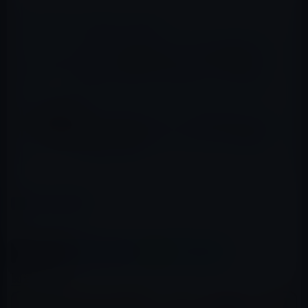
📖 あわせて読みたい記事
本日（2022年7月12日）のKindle日替わりセ
ール、「５秒でチェック、すぐに使える！
２行でわかるサクサク仕事ノート」ほか計3
冊
Kindle日替わりセール、大友信彦（著）「釜
石の夢 被災地でワールドカップを (講談社
文庫)」299円
カテゴリー
Kindle本
この記事をシェア
X(Twitter)
Facebook
LINE
B!はてブ
関連記事