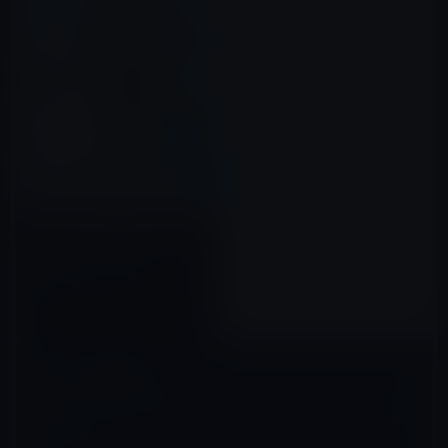
【Amazon Kindle本セール】
50%OFF インプレスグループセ
ール2018（11/1まで）
2018年10月28日
コメントを残す
メールアドレスが公開されることはありません。
※
が付いている欄は
必須項目です