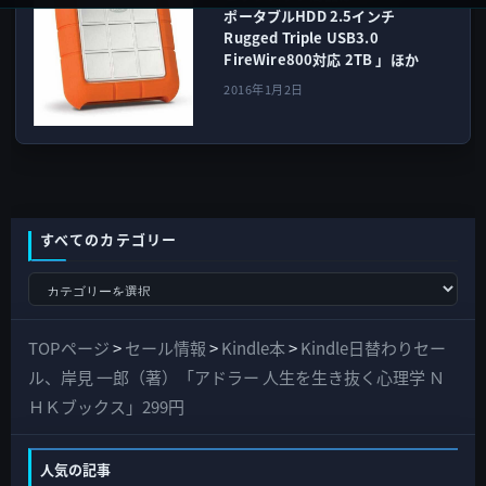
ポータブルHDD 2.5インチ
Rugged Triple USB3.0
FireWire800対応 2TB 」ほか
2016年1月2日
すべてのカテゴリー
す
べ
て
TOPページ
>
セール情報
>
Kindle本
>
Kindle日替わりセー
の
ル、岸見 一郎（著）「アドラー 人生を生き抜く心理学 Ｎ
カ
ＨＫブックス」299円
テ
ゴ
人気の記事