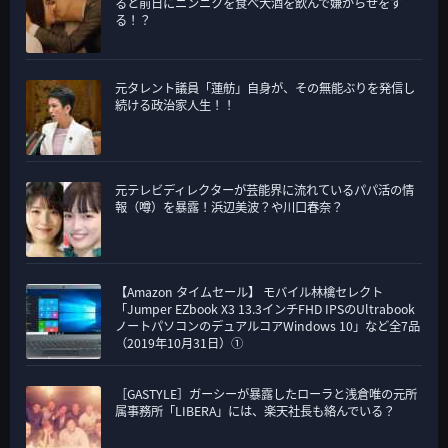
ると前日にニンニクを食べ大酒を飲んで嫌がらせをす
る！？
元タレント議員「蓮舫」自身が、その無能ぶりを発信し
続ける政治家人生！！
元テレビディレクターが芸能界に流れているパパ活の情
報（噂）を暴露！浜辺美波？や川口春奈？
【Amazon タイムセール】 モバイル林檎セレクト
「Jumper EZbook X3 13.3インチFHD IPSのUltrabook
ノートパソコンのデュアルコアWindows 10」など全7品
（2019年10月31日）①
［GASTYLE］ガーシーが暴露したローラと浅倉唯の元所
属事務所「LIBERA」には、楽天社長も絡んでいる？