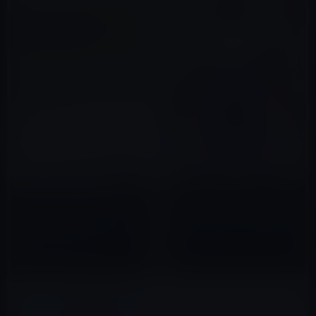
Kindle日替わりセール、佐々木
本日（2019年9月20日）の
彩乃（著）「乳がんでもなんと
Kindle日替わりセール、「私た
かなるさ～独女マンガ家闘病記
ちは子どもに何ができるのか ―
～」299円
2016年08月18日
非認知能力を育み、格差に挑
2019年09月20日
む」ほか計3冊