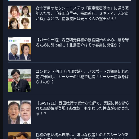
リ
女性専用のセクシーエステの「東京秘密基地」に通う芸
ー
能人たち、「篠田麻里子、指原莉乃、ミキティ、大沢あ
かね」などで、情報流出は元ＡＫＳの窪田から！
【ガーシー砲】森喜朗元首相の暴露開始のため、身を守
るために引っ越し！北島康介はその暴露に関係か？
コンセント池田（池田俊輔）、パスポートの期限切れ直
前に帰国し、ガーシーの共犯で逮捕！ガーシー情報をば
らすのか？
［GASTYLE］西田敏行の異常な性癖で、実際に骨を折ら
れた風俗嬢が登場！萩本欽一も変わった性癖が明かされ
る！？
性格の悪い橋本環奈は、嫌いな役者とのキスシーンがあ