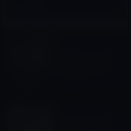
iOSアプリ
前の記事
スクウェア・エニックス、 フ
ァイナルファンタジーⅨのス
マホ＆PCアプリを近日中にリ
リースするとアナウンス
2016年1月2日
Amazonタイムセール
次の記事
本日のAmazonタイムセール/
ピックアップ商品は「LaCie