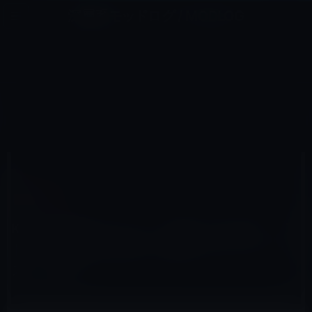
コ
ナ
深層系モッドログ / MODLOG
ン
ビ
ライフ、サイエンス、ガジェットほか、この迷宮を楽しむ人たちへ
テ
ゲ
ン
ー
KINDLE本
ツ
シ
HOME
セール情報
Kindle本
へ
ョ
Kindle日替わりセール、岸見 一郎（著）「アドラー 人生を生き抜く心理学 ＮＨＫブックス」299円
ス
ン
キ
に
ッ
移
プ
動
2016年1月2日
M林檎
Kindle本
Kindle日替わりセール、岸見 一郎（著）「ア
ドラー 人生を生き抜く心理学 ＮＨＫブック
ス」299円