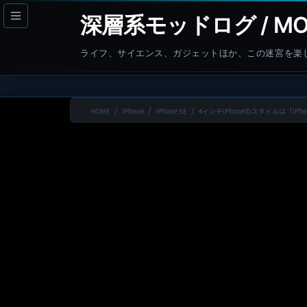
コ
ナ
深層系モッドログ / MO
ン
ビ
テ
ゲ
ライフ、サイエンス、ガジェットほか、この迷宮を楽
ン
ー
ツ
シ
へ
ョ
HOME
iPhone
iPhone SE
4インチiPhoneのスタイルは「iPho
ス
ン
キ
に
ッ
移
プ
動