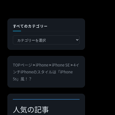
すべてのカテゴリー
す
べ
て
の
TOPページ
>
iPhone
>
iPhone SE
>
4イ
カ
ンチiPhoneのスタイルは「iPhone
テ
5s」風！？
ゴ
リ
ー
人気の記事