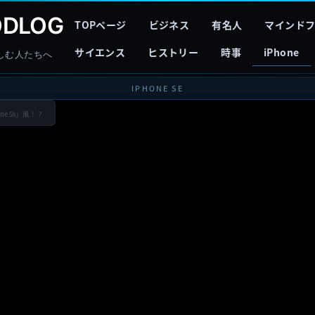
DLOG
TOPページ
ビジネス
有名人
マインド
サイエンス
ヒストリー
時事
iPhone
しむ人たちへ
IPHONE SE
ne 5s」風！？