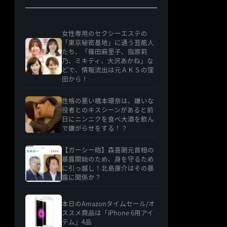
女性専用のセクシーエステの
「東京秘密基地」に通う芸能人
たち、「篠田麻里子、指原莉
乃、ミキティ、大沢あかね」な
どで、情報流出は元ＡＫＳの窪
田から！
性格の悪い橋本環奈は、嫌いな
役者とのキスシーンがあると前
日にニンニクを食べ大酒を飲ん
で嫌がらせをする！？
【ガーシー砲】森喜朗元首相の
暴露開始のため、身を守るため
に引っ越し！北島康介はその暴
露に関係か？
本日のAmazonタイムセール/オ
ススメ商品は「iPhone 6用アイ
テム」4品