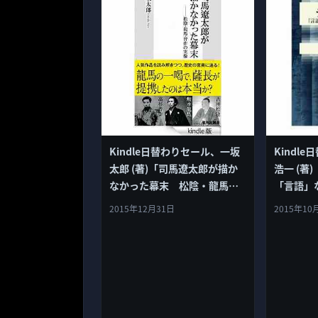
Kindle日替わりセール、一坂
Kindl
太郎 (著)「司馬遼太郎が描か
浩一 (
なかった幕末 松陰・龍馬・
「言語」
晋作の実像」299円
ろうか 
2015年12月31日
2015年10
センス」3