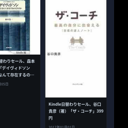
e日替わりセール、森本
著)「デイヴィドソン
なんて存在するのだ
シリーズ・哲学のエッ
月05日
99円
Kindle日替わりセール、谷口
貴彦（著）「ザ・コーチ」399
円
2017年01月01日