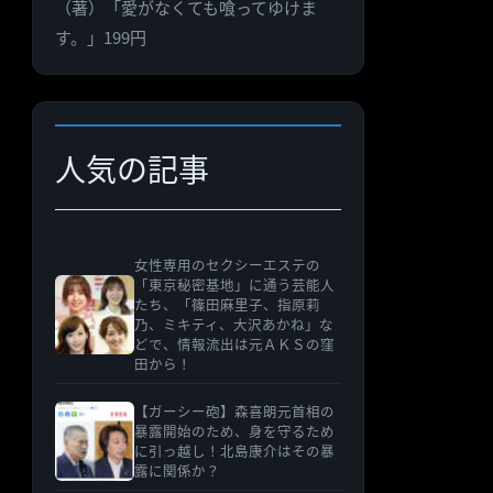
（著）「愛がなくても喰ってゆけま
ゴ
す。」199円
リ
ー
人気の記事
女性専用のセクシーエステの
「東京秘密基地」に通う芸能人
たち、「篠田麻里子、指原莉
乃、ミキティ、大沢あかね」な
どで、情報流出は元ＡＫＳの窪
田から！
【ガーシー砲】森喜朗元首相の
暴露開始のため、身を守るため
に引っ越し！北島康介はその暴
露に関係か？