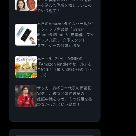
書を盗んで住所を晒しているの
でやり返す！
本日のAmazonタイムセール/ピ
ックアップ商品は「lvshan
iPhone6 iPhone6s 充電器、ワイ
ヤレス充電 、 充電スタンド 、
スマホケース付属」ほか
本日（9月21日）が期限の
「Amazon Kindle本セール」を
ご紹介！（最大50％OFFの４セ
ール）
サッカーW杯日本代表の南野拓
実選手、彼女と婚約破棄の上、
妊娠中絶をさせ、その費用を払
わなかったという疑惑！