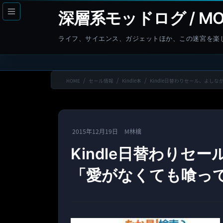
コ
ナ
深層系モッドログ / MO
ン
ビ
テ
ゲ
ライフ、サイエンス、ガジェットほか、この迷宮を楽
ン
ー
ツ
シ
へ
ョ
HOME
セール情報
Kindle本
Kindle日替わりセール、よし
ス
ン
キ
に
ッ
移
プ
動
2015年12月19日
M林檎
Kindle日替わりセ
「愛がなくても喰って