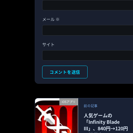
メール
※
サイト
iOSアプリ
前の記事
人気ゲームの
「Infinity Blade
III」、840円→120円