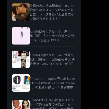
性格の悪い橋本環奈は、嫌いな
役者とのキスシーンがあると前
日にニンニクを食べ大酒を飲ん
で嫌がらせをする！？
Kindle日替わりセール、岸見一
郎（著）「アドラー心理学入門
(ベスト新書)」199円
Kindle日替わりセール、世界文
化社（編集）「家庭画報特選 決
定版 きものに強くなる」999円
Amazon、「Apple Watch Series
4 GPS｜iPad Wi-Fi｜iPad Pro Wi-
Fi」のお買い得セールを実施中
【GASTYLE】大石絵理のスポン
サーである反社の南原が、ガー
シーの実家のNTTドコモの請求