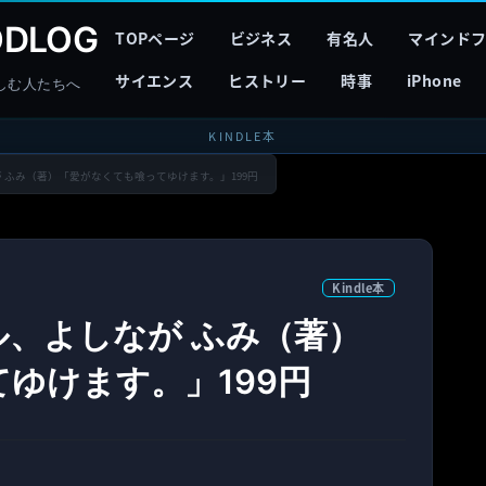
DLOG
TOPページ
ビジネス
有名人
マインド
サイエンス
ヒストリー
時事
iPhone
しむ人たちへ
KINDLE本
なが ふみ（著）「愛がなくても喰ってゆけます。」199円
Kindle本
ール、よしなが ふみ（著）
ゆけます。」199円