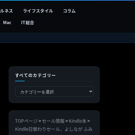
フルネス
ライフスタイル
コラム
Mac
IT総合
すべてのカテゴリー
す
べ
て
の
TOPページ
>
セール情報
>
Kindle本
>
カ
Kindle日替わりセール、よしなが ふみ
テ