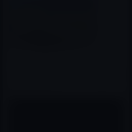
YouTubeで、Magic Mouse 2、Magic Keyboard、Magic
Trackpad 2の開封動画が公開されています。
Magic Mouse 2は、バッテリー充電式に成り、軽量化が図
られ、継ぎ目のないボトムシェルによって可動部品が一
段と少なくなっています。