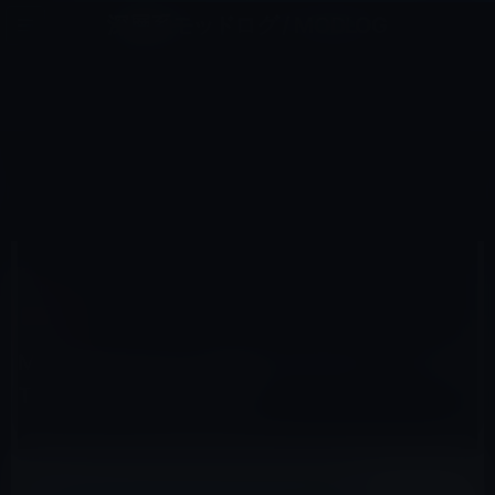
コ
ナ
深層系モッドログ / MODLOG
ン
ビ
ライフ、サイエンス、ガジェットほか、この迷宮を楽しむ人たちへ
テ
ゲ
ン
ー
MAC用
ツ
シ
HOME
アクセサリなど
Mac用
へ
ョ
Magic Mouse 2、Magic Keyboard、Magic Trackpad 2の開封動画
ス
ン
キ
に
ッ
移
プ
動
2015年10月15日
M林檎
Mac用
Magic Mouse 2、Magic Keyboard、Magic
Trackpad 2の開封動画