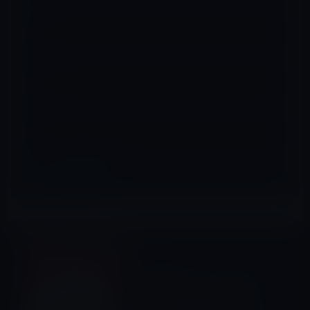
名前
※
メール
※
サイト
アプリ
前の記事
本日の無料アプリ、自宅でト
レーニングを続けるための