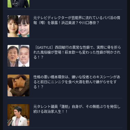
元テレビディレクターが芸能界に流れているパパ活の情
報（噂）を暴露！浜辺美波？や川口春奈？
［GASTYLE］西田敏行の異常な性癖で、実際に骨を折ら
れた風俗嬢が登場！萩本欽一も変わった性癖が明かされ
る！？
性格の悪い橋本環奈は、嫌いな役者とのキスシーンがあ
ると前日にニンニクを食べ大酒を飲んで嫌がらせをす
る！？
元タレント議員「蓮舫」自身が、その無能ぶりを発信し
続ける政治家人生！！