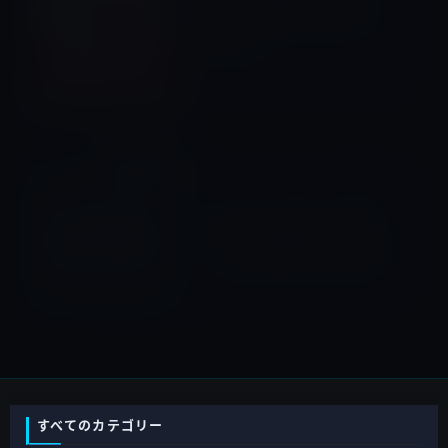
「みるみる痩せる！フィット
ネス・ダイエットPRO」480
円→0円
2015年10月14日
サプライヤー
次の記事
Apple、Samsungへの「A9」
チップ発注を削減し、来年の
「A10」はTSMCに独占発注か
2015年10月15日
すべてのカテゴリー