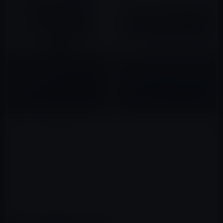
Apple、オンラインストアで
Samsung、Thunderbolt 3接
「4K LG UltraFine Display」
続の34インチ・カーブモニター
の販売を中止！
「Samsung CJ791」を発表
2019年04月20日
2018年01月03日