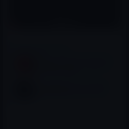
📖 あわせて読みたい記事
Amazon、「ウイルスバスター クラウド 10
3年版 DL版 [オンラインコード](最新・3台
版)」を50％OFFで販売中
来年の発売が期待されるTouch Bar搭載
Magic Keyboardのコンセプトデザイン
Magic Keyboard、Magic Trackpad 2もバッテリー充電式
になり、背後にLightningコネクタのポートが設けられて