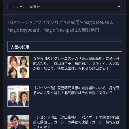
す
べ
て
TOPページ
>
アクセサリなど
>
Mac用
>
Magic Mouse 2、
の
Magic Keyboard、Magic Trackpad 2の開封動画
カ
テ
人気の記事
ゴ
女性専用のセクシーエステの「東京秘密基地」に通う芸
リ
能人たち、「篠田麻里子、指原莉乃、ミキティ、大沢あ
ー
かね」などで、情報流出は元ＡＫＳの窪田から！
【ガーシー砲】森喜朗元首相の暴露開始のため、身を守
るために引っ越し！北島康介はその暴露に関係か？
コンセント池田（池田俊輔）、パスポートの期限切れ直
前に帰国し、ガーシーの共犯で逮捕！ガーシー情報をば
らすのか？