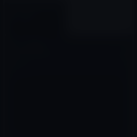
Apple、AirMacベースステーシ
ョンファームウェアアップデー
ト7.8.1を公開！
2019年06月21日
コメントを残す
メールアドレスが公開されることはありません。
※
が付いている欄は
必須項目です
コメント
※