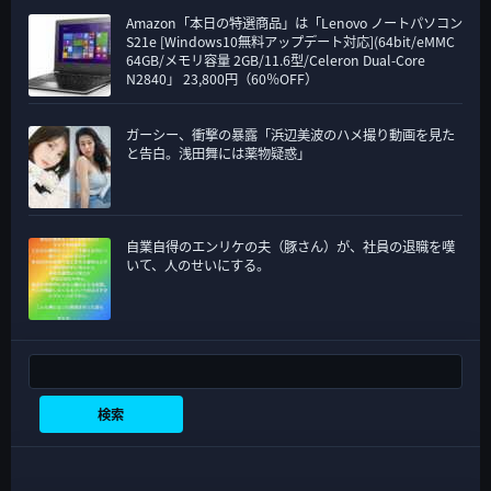
Amazon「本日の特選商品」は「Lenovo ノートパソコン
S21e [Windows10無料アップデート対応](64bit/eMMC
64GB/メモリ容量 2GB/11.6型/Celeron Dual-Core
N2840」 23,800円（60％OFF）
ガーシー、衝撃の暴露「浜辺美波のハメ撮り動画を見た
と告白。浅田舞には薬物疑惑」
自業自得のエンリケの夫（豚さん）が、社員の退職を嘆
いて、人のせいにする。
検索
検索