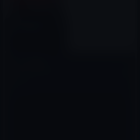
これが世界最軽量のラップトッ
プ！
2022年08月03日
コメントを残す
メールアドレスが公開されることはありません。
※
が付いている欄は
必須項目です
コメント
※