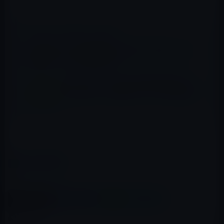
📖 あわせて読みたい記事
仙台市地下鉄・南北線全線 (泉中央駅～富沢駅) で、携
帯電話サービスが利用可能に！
DMM mobile、10分かけ放題初月無料キャン
ペーン開始：かけ放題オプションが初月無料
に！
（via
9 to 5 Mac
）
カテゴリー
IT総合
この記事をシェア
X(Twitter)
Facebook
LINE
B!はてブ
関連記事