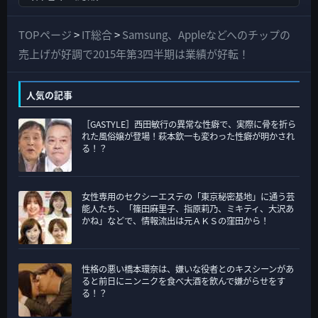
べ
て
TOPページ
>
IT総合
>
Samsung、Appleなどへのチップの
の
売上げが好調で2015年第3四半期は業績が好転！
カ
テ
人気の記事
ゴ
［GASTYLE］西田敏行の異常な性癖で、実際に骨を折ら
リ
れた風俗嬢が登場！萩本欽一も変わった性癖が明かされ
ー
る！？
女性専用のセクシーエステの「東京秘密基地」に通う芸
能人たち、「篠田麻里子、指原莉乃、ミキティ、大沢あ
かね」などで、情報流出は元ＡＫＳの窪田から！
性格の悪い橋本環奈は、嫌いな役者とのキスシーンがあ
ると前日にニンニクを食べ大酒を飲んで嫌がらせをす
る！？