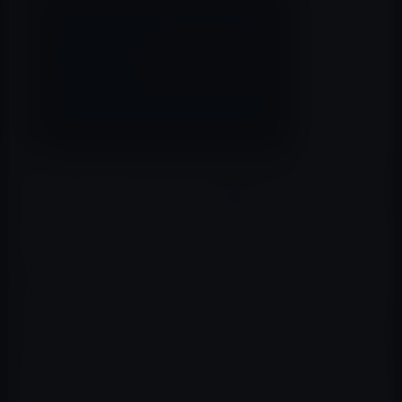
Samsungが、
2015年第3四半期は業績予想を発表
し、7期
ぶりに業績が好転しました。営業利益が前年同期比8割
増、売上高が約7.5％増加と好調な業績です。
連結売上高：約51.0兆ウォン(約5.1兆円）
連結営業利益：7.3兆ウォン（約7,300億円）
業績好調の要因は、AppleへのiPhone 6向け「A9」チップ
やディスプレイの売上げが好調で、ギャラクシーS6など
のスマートフォンの販売は引き続き不振だとのことで
す。