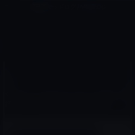
コ
ナ
深層系モッドログ / MODLOG
ン
ビ
ライフ、サイエンス、ガジェットほか、この迷宮を楽しむ人たちへ
テ
ゲ
ン
ー
IT総合
ツ
シ
HOME
IT総合
Samsung、Appleなどへのチップの売上げが好調で2015年第3四半期は業績が好転！
へ
ョ
ス
ン
キ
に
ッ
移
2015年10月8日
M林檎
プ
動
IT総合
Samsung、Appleなどへのチップの売上げが
好調で2015年第3四半期は業績が好転！