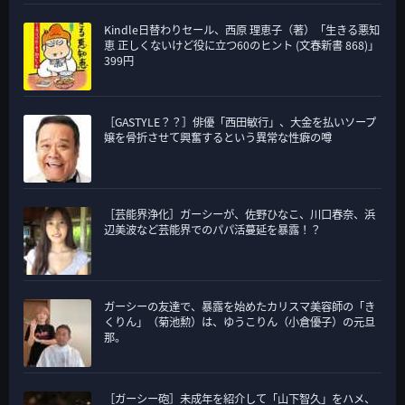
Kindle日替わりセール、西原 理恵子（著）「生きる悪知
恵 正しくないけど役に立つ60のヒント (文春新書 868)」
399円
［GASTYLE？？］俳優「西田敏行」、大金を払いソープ
嬢を骨折させて興奮するという異常な性癖の噂
［芸能界浄化］ガーシーが、佐野ひなこ、川口春奈、浜
辺美波など芸能界でのパパ活蔓延を暴露！？
ガーシーの友達で、暴露を始めたカリスマ美容師の「き
くりん」（菊池勲）は、ゆうこりん（小倉優子）の元旦
那。
［ガーシー砲］未成年を紹介して「山下智久」をハメ、