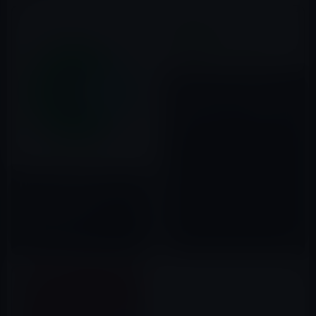
カザフスタン政府が市民の
HTTPSトラフィックを複合化。
主要ブラウザメーカーは反撃！
2020年12月20日
LINE、2017年上期のインターネ
ット利用調査を発表！スマホ利
用者は全体の85％、
2017年07月24日