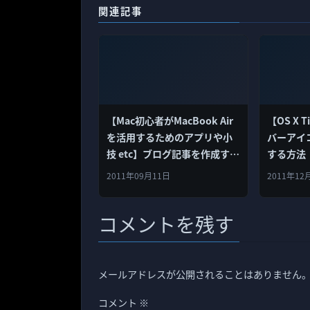
関連記事
【Mac初心者がMacBook Air
【OS X 
を活用するためのアプリや小
バーアイ
技 etc】ブログ記事を作成する
する方法
ためのテキストエディタはど
2011年09月11日
2011年12
れがいい？
コメントを残す
メールアドレスが公開されることはありません
コメント
※