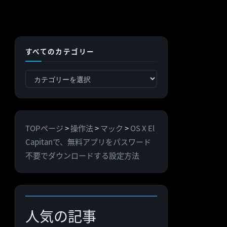
すべてのカテゴリー
す
べ
て
の
TOPページ
>
操作法
>
マック
>
OS X El
カ
Capitanで、無料アプリをパスワード
テ
不要でダウンロードする設定方法
ゴ
リ
ー
人気の記事