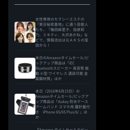
女性専用のセクシーエステの
「東京秘密基地」に通う芸能人
たち、「篠田麻里子、指原莉
乃、ミキティ、大沢あかね」な
どで、情報流出は元ＡＫＳの窪
田から！
本日のAmazonタイムセール/ピ
ックアップ商品は「iEC
Bluetoothスピーカー 高音質 振
動 小型 ワイヤレス 通話可能 金
属鋼材質」ほか
本日（2016年6月15日）の
Amazonタイムセール/ピックア
ップ商品は「Aukey 防水ケース
アームバンド スマホ用 羅針盤付
き iPhone 6S/6S Plus/6/ 」ほ
か
【Amazon タイムセールのピッ