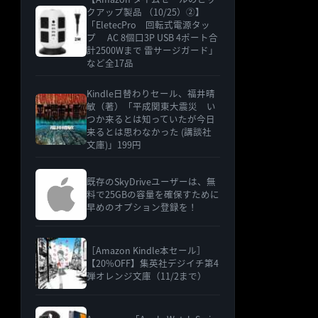
クアップ製品 （10/25）②】
「EletecPro 回転式電源タッ
プ AC 8個口3P USB 4ポート合
計2500Wまで 雷サージガード」
など全17品
Kindle日替わりセール、福井晴
敏（著）「平成関東大震災 い
つか来るとは知っていたが今日
来るとは思わなかった (講談社
文庫)」199円
既存のSkyDriveユーザーは、無
料で25GBの容量を確保すために
早めのオプション登録を！
［Amazon Kindle本セール］
【20%OFF】集英社デジイチ第4
弾オレンジ文庫（11/2まで）