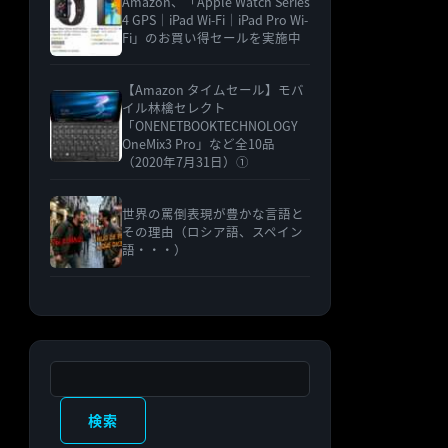
Amazon、「Apple Watch Series
4 GPS｜iPad Wi-Fi｜iPad Pro Wi-
Fi」のお買い得セールを実施中
【Amazon タイムセール】モバ
イル林檎セレクト
「ONENETBOOKTECHNOLOGY
OneMix3 Pro」など全10品
（2020年7月31日）①
世界の罵倒表現が豊かな言語と
その理由（ロシア語、スペイン
語・・・）
検索
検索