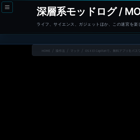
コ
ナ
深層系モッドログ / MO
ン
ビ
テ
ゲ
ライフ、サイエンス、ガジェットほか、この迷宮を楽
ン
ー
ツ
シ
へ
ョ
HOME
操作法
マック
OS X El Capitanで、無料アプ
ス
ン
キ
に
ッ
移
プ
動