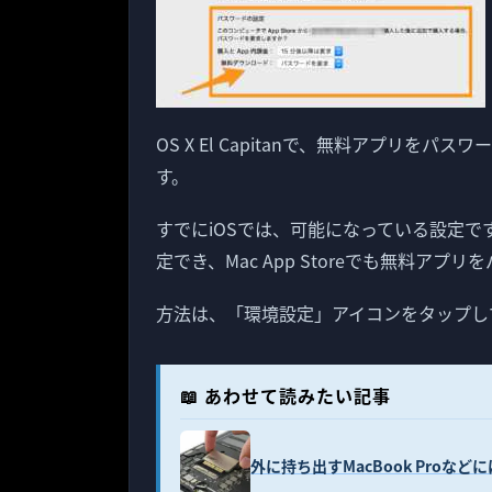
OS X El Capitanで、無料アプリ
す。
すでにiOSでは、可能になっている設定ですが、
定でき、Mac App Storeでも無料
方法は、「環境設定」アイコンをタップして開
📖 あわせて読みたい記事
外に持ち出すMacBook Proなどに