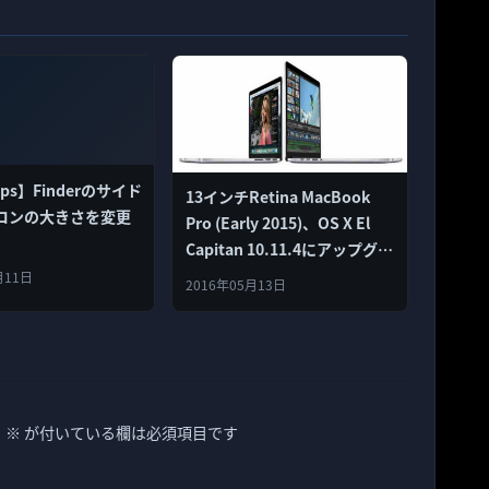
Tips】Finderのサイド
13インチRetina MacBook
コンの大きさを変更
Pro (Early 2015)、OS X El
Capitan 10.11.4にアップグレ
ードするとフリーズする問題
月11日
2016年05月13日
が発生
。
※
が付いている欄は必須項目です