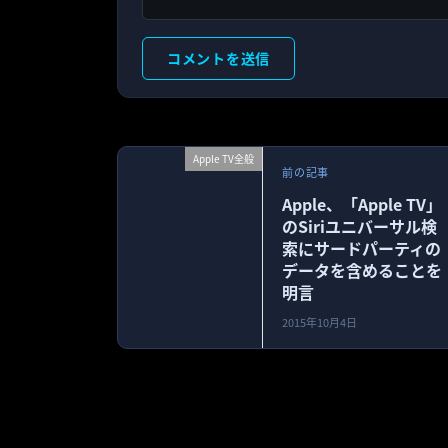
Apple TV全般
前の記事
Apple、「Apple TV」
のSiriユニバーサル検
索にサードパーティの
データを含めることを
明言
2015年10月4日