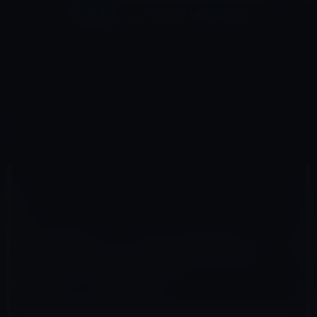
コ
ナ
深層系モッドログ / MODLOG
ン
ビ
ライフ、サイエンス、ガジェットほか、この迷宮を楽しむ人たちへ
テ
ゲ
ン
ー
アプリ
ツ
シ
HOME
セール情報
アプリ
へ
ョ
本日の無料アプリ、楽しい探し物アドベンチャーゲームの「Tales from the Dragon Mountain」600円→0
円
ス
ン
キ
に
ッ
移
プ
動
2015年7月15日
M林檎
アプリ
本日の無料アプリ、楽しい探し物アドベンチ
ャーゲームの「Tales from the Dragon
Mountain」600円→0円