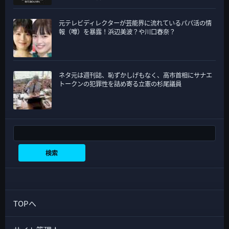
元テレビディレクターが芸能界に流れているパパ活の情
報（噂）を暴露！浜辺美波？や川口春奈？
ネタ元は週刊誌、恥ずかしげもなく、高市首相にサナエ
トークンの犯罪性を詰め寄る立憲の杉尾議員
検索
検索
TOPへ