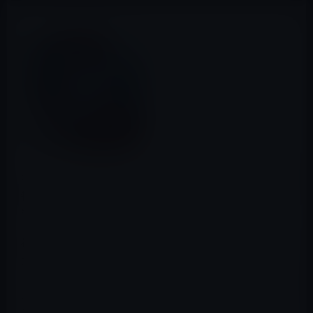
本日（2015年7月15日）の無料アプリ紹介は、楽しい探し
物アドベンチャーゲームの「Tales from the Dragon
Mountain」です。価格は600円→0円となっています。
祖母のケイトについてのミナの夢が耐え難い悪夢になっ
た。炎に包まれた祖母の家の夢に悩まされたミナは、ポ
ゾジにある家族の邸宅へ旅立つ。そうして、ミナにとって
人生最大の冒険は始まりました!ポゾジを調べ、多数のパ
ズルを解きながら、架空の生物に出会い、ミナに協力し