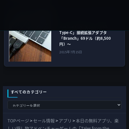
Mac用
次の記事
MacBook用の美しい「USB
Type-C」接続拡張アダプタ
「Branch」69ドル（約8,500
円）〜
2015年7月15日
すべてのカテゴリー
す
べ
て
TOPページ
>
セール情報
>
アプリ
>
本日の無料アプリ、楽
の
しい探し物アドベンチャーゲームの「Tales from the