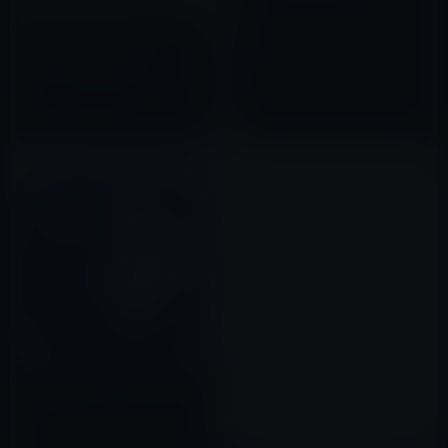
2016年03月04日
本日（2019年5月18日）の
Kindle日替わりセール、「トレ
バー・ノア 生まれたことが犯
罪！？」ほか計3冊
2019年05月18日
本日の無料アプリ、2画面ブラウ
ザの「Sidefari」120円→0円
2015年12月24日