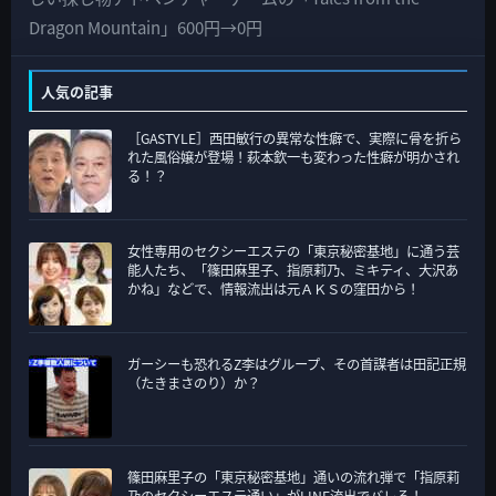
カ
Dragon Mountain」600円→0円
テ
ゴ
人気の記事
リ
［GASTYLE］西田敏行の異常な性癖で、実際に骨を折ら
ー
れた風俗嬢が登場！萩本欽一も変わった性癖が明かされ
る！？
女性専用のセクシーエステの「東京秘密基地」に通う芸
能人たち、「篠田麻里子、指原莉乃、ミキティ、大沢あ
かね」などで、情報流出は元ＡＫＳの窪田から！
ガーシーも恐れるZ李はグループ、その首謀者は田記正規
（たきまさのり）か？
篠田麻里子の「東京秘密基地」通いの流れ弾で「指原莉
乃のセクシーエステ通い」がLINE流出でバレる！