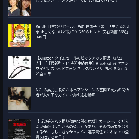
Kindle日替わりセール、西原 理恵子（著）「生きる悪知
恵 正しくないけど役に立つ60のヒント (文春新書 868)」
399円
【Amazon タイムセールのピックアップ商品（3/21）
①】「【最新型・11時間連続再生】Bluetoothイヤホン
ワイヤレスヘッドフォン ネックバンド型 防水 防滴」な
ど全10品
MCJの高島会長の六本木マンションの玄関で高島の関係
者が女の子を力ずくで抑え込む動画
【浜辺美波ハメ撮り動画公開の危機】ガーシー、くだら
ない連絡（反社からの脅し）があり、その依頼者を追及
するが、もしできなかったら、連帯責任でこれまでの全
員を晒すと宣言！