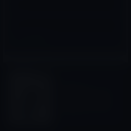
サイト
Kindle本
前の記事
Kindle日替わりセール、ジェ
シー・ローリストン・ リバモ
ア (著)「リバモア流投機術
PanRolling Library」299円
2015年7月15日