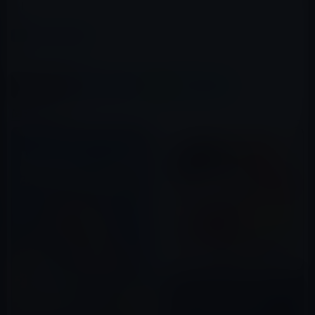
HD
カテゴリー
アプリ
この記事をシェア
X(Twitter)
Facebook
LINE
B!はてブ
関連記事
App Storeの「今週のアプリ」
は、子ども向け人気ゲームの
「Toca Kitchen 2」無料