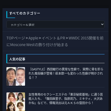
すべてのカテゴリー
す
べ
て
TOPページ
>
Apple
>
イベント＆PR
>
WWDC 2015開催を前
の
にMoscone Westの飾り付けが始まる
カ
テ
人気の記事
ゴ
［GASTYLE］西田敏行の異常な性癖で、実際に骨を折ら
リ
れた風俗嬢が登場！萩本欽一も変わった性癖が明かされ
ー
る！？
女性専用のセクシーエステの「東京秘密基地」に通う芸
能人たち、「篠田麻里子、指原莉乃、ミキティ、大沢あ
かね」などで、情報流出は元ＡＫＳの窪田から！