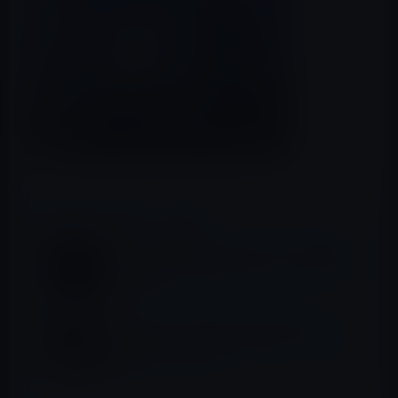
📖 あわせて読みたい記事
iPhone 14発表のスペシャルイベントに関し
て、Appleが、楽しいARのイースターエッグ
を仕込む
スティーブ・ジョブス・シアターのシート
は、革張りで、折りたたみ式アームレストに
電源コンセント付き