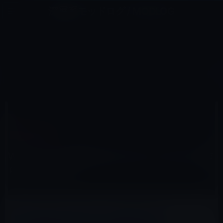
コ
ナ
深層系モッドログ / MODLOG
ン
ビ
ライフ、サイエンス、ガジェットほか、この迷宮を楽しむ人たちへ
テ
ゲ
ン
ー
イベント＆PR
ツ
シ
HOME
Apple
イベント＆PR
WWDC 2015開催を前にMoscone Westの飾り付けが始まる
へ
ョ
ス
ン
キ
に
ッ
移
2015年6月3日
M林檎
プ
動
イベント＆PR
WWDC 2015開催を前にMoscone Westの飾
り付けが始まる