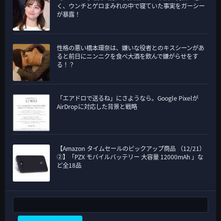
く、ウンチとゲロまみれの中で寝ていた事実をガーシー
が暴露！
性格の悪い橋本環奈は、嫌いな役者とのキスシーンがあ
ると前日にニンニクを食べ大酒を飲んで嫌がらせをす
る！？
「エアドロで送るね」にさようなら。Google Pixelが
AirDropに対応した背景と戦略
【Amazon タイムセールのピックアップ商品 （12/21）
②】「PZX モバイルバッテリー 大容量 12000mAh 」な
ど全18品
検索