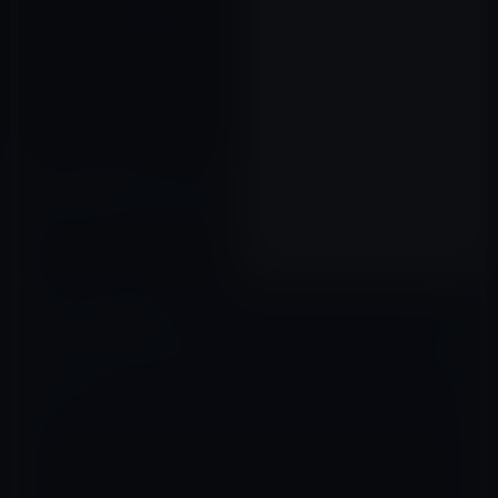
iPhone 14発表のスペシャルイ
ベントに関して、Appleが、楽
しいARのイースターエッグを仕
込む
2022年08月25日
コメントを残す
メールアドレスが公開されることはありません。
※
が付いている欄は
必須項目です
コメント
※