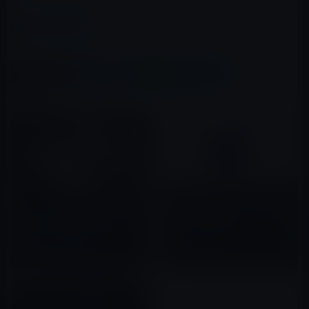
カテゴリー
イベント＆PR
この記事をシェア
X(Twitter)
Facebook
LINE
B!はてブ
関連記事
Apple、スペシャルイベント
（10月30日開催） のフル動画を
iPhone 14の発売日は予想より
YouTubeで公開！
もはるかに早い可能性
2018年11月01日
2022年08月08日