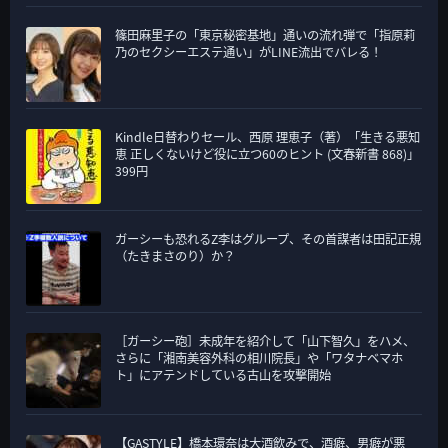
篠田麻里子の「東京秘密基地」通いの流れ弾で「指原莉
乃のセクシーエステ通い」がLINE流出でバレる！
Kindle日替わりセール、西原 理恵子（著）「生きる悪知
恵 正しくないけど役に立つ60のヒント (文春新書 868)」
399円
ガーシーも恐れるZ李はグループ、その首謀者は田記正規
（たきまさのり）か？
［ガーシー砲］未成年を紹介して「山下智久」をハメ、
さらに「湘南美容外科の相川院長」や「ワタナベマホ
ト」にアテンドしている古山を攻撃開始
【GASTYLE】橋本環奈は大酒飲みで、酒癖、男癖が悪