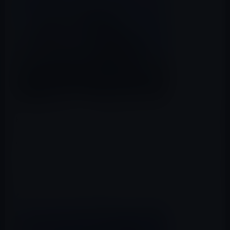
MacStories
によると、日本時間の6月9日午前2時から始ま
るWWDC 2015に向け、会場となるサンフランシスコの
Moscone Westで飾り付けが始まっているとのことです。
MacStoriesが公開した写真によると、現在は、いつも飾
られている大きなAppleのロゴが取り付けられています。
完成するとロゴは下の写真のようになるはずです。