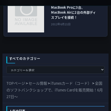
MacBook Proに3台、
MacBook Airに2台の外部ディ
スプレイを接続！
2012年6月21日
すべてのカテゴリー
す
べ
て
TOPページ
>
セール情報
>
iTunesカード（コード）
>
全国
の
のソフトバンクショップで、iTunes Cardを販売開始！6月
カ
27日〜
テ
ゴ
人気の記事