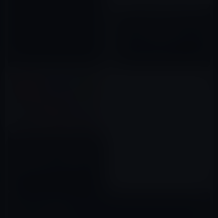
【App Store & iTunes ギフト
カード 」家電量販店、スーパー
等でバリアブルを購入・利用す
ると5%分のボーナスが貰えるキ
2019年02月22日
ャンペーン（2月28日まで）
ソフトバンク、iTunesコード
10％増量キャンペーンを開始！
期間は6月1日(木)午後3時まで
2017年05月30日
コメントを残す