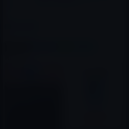
10％OFF（7月31日まで）
カテゴリー
iTunesカード（コード）
この記事をシェア
X(Twitter)
Facebook
LINE
B!はてブ
関連記事
家電量販店、スーパー等でApp
Store & iTunes ギフトカードを
購入すると10%ボーナスコード
がもらえるキャンペーンを実施
2020年02月07日