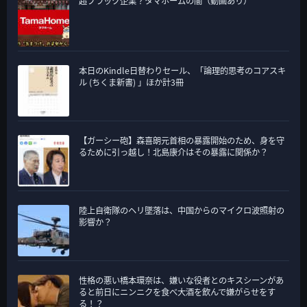
超ブラック企業？タマホームの闇（動画あり）
本日のKindle日替わりセール、「論理的思考のコアスキ
ル (ちくま新書) 」ほか計3冊
【ガーシー砲】森喜朗元首相の暴露開始のため、身を守
るために引っ越し！北島康介はその暴露に関係か？
陸上自衛隊のヘリ墜落は、中国からのマイクロ波照射の
影響か？
性格の悪い橋本環奈は、嫌いな役者とのキスシーンがあ
ると前日にニンニクを食べ大酒を飲んで嫌がらせをす
る！？