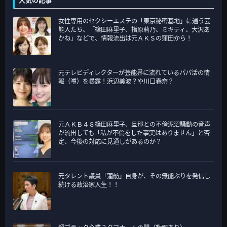
リ
女性専用のセクシーエステの「東京秘密基地」に通う芸
ー
能人たち、「篠田麻里子、指原莉乃、ミキティ、大沢あ
かね」などで、情報流出は元ＡＫＳの窪田から！
元テレビディレクターが芸能界に流れているパパ活の情
報（噂）を暴露！浜辺美波？や川口春奈？
元ＡＫＢ４８篠田麻里子、旦那との不倫泥沼騒動の音声
が流出しても「私が不倫をした事実はありません」と否
定、今後の対応に見通しがあるのか？
元タレント議員「蓮舫」自身が、その無能ぶりを発信し
続ける政治家人生！！