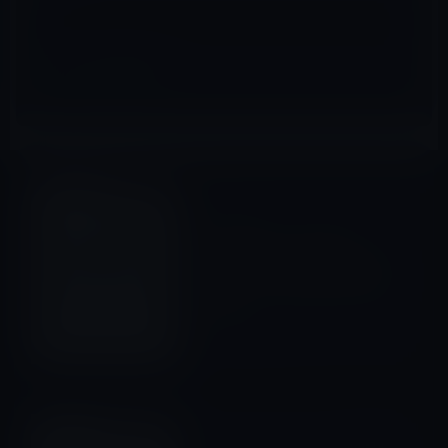
Macアプリ
前の記事
MacUpdate、Parallels
Desktop 7など10アプリを88
パーセントOFFの約4,000円で
販売！
2012年6月20日
MacBook Pro
次の記事