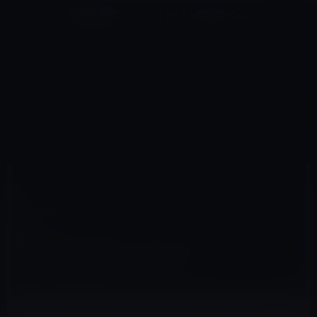
コ
ナ
深層系モッドログ / MODLOG
ン
ビ
ライフ、サイエンス、ガジェットほか、この迷宮を楽しむ人たちへ
テ
ゲ
ン
ー
ITUNESカード（コード）
ツ
シ
HOME
セール情報
iTunesカード（コード）
へ
ョ
全国のソフトバンクショップで、iTunes Cardを販売開始！6月27日〜
ス
ン
キ
に
ッ
移
プ
動
2012年6月21日
M林檎
iTunesカード（コード）
全国のソフトバンクショップで、iTunes
Cardを販売開始！6月27日〜