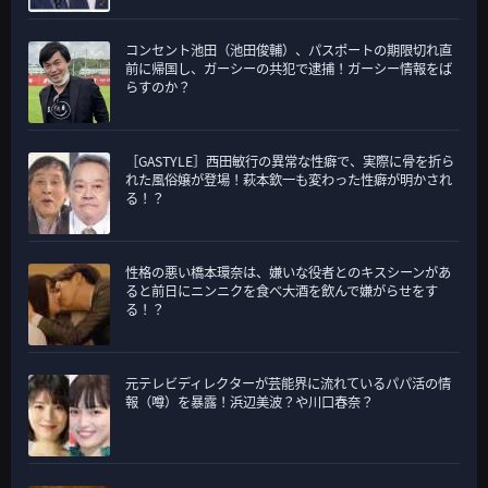
コンセント池田（池田俊輔）、パスポートの期限切れ直
前に帰国し、ガーシーの共犯で逮捕！ガーシー情報をば
らすのか？
［GASTYLE］西田敏行の異常な性癖で、実際に骨を折ら
れた風俗嬢が登場！萩本欽一も変わった性癖が明かされ
る！？
性格の悪い橋本環奈は、嫌いな役者とのキスシーンがあ
ると前日にニンニクを食べ大酒を飲んで嫌がらせをす
る！？
元テレビディレクターが芸能界に流れているパパ活の情
報（噂）を暴露！浜辺美波？や川口春奈？