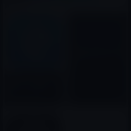
関連記事
【iPhone・iPadアプリ】［電
子書籍］繁栄し続ける会社のル
ール！
2011年10月18日
Microsoft、「Microsoft
Edge」をバージョン41.13にア
ップデート！iPadに対応
2018年03月27日