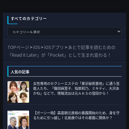
すべてのカテゴリー
す
べ
て
TOPページ
>
iOS
>
iOSアプリ
>
あとで記事を読むための
の
「Read it Later」が「Pocket」として生まれ変わる！
カ
テ
人気の記事
ゴ
女性専用のセクシーエステの「東京秘密基地」に通う芸
リ
能人たち、「篠田麻里子、指原莉乃、ミキティ、大沢あ
ー
かね」などで、情報流出は元ＡＫＳの窪田から！
【ガーシー砲】森喜朗元首相の暴露開始のため、身を守
るために引っ越し！北島康介はその暴露に関係か？