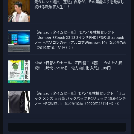
元タレント議員「蓮舫」自身が、その無能ぶりを発信し
続ける政治家人生！！
【Amazon タイムセール】 モバイル林檎セレクト
「Jumper EZbook X3 13.3インチFHD IPSのUltrabook
ノートパソコンのデュアルコアWindows 10」など全7品
（2019年10月31日）①
Kindle日替わりセール、江田 健二（著）「かんたん解
説!! 1時間でわかる 電力自由化 入門」199円
【Amazon タイムセール】モバイル林檎セレクト 「リュ
ック メンズ 大容量 バックパック PCリュック 15.6インチ
ノートPC収納可」など全10品（2020年4月14日）①
検索