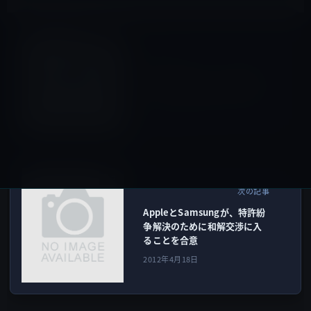
Google
前の記事
Dropbox危うし！？Google
Driveの公開は来週火曜日か？
2012年4月18日
紛争
次の記事
AppleとSamsungが、特許紛
争解決のために和解交渉に入
ることを合意
2012年4月18日