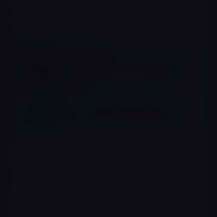
番の変更点は、そのインターフェイスです。
📖 あわせて読みたい記事
Apple、高品質のアプリに贈る「Apple's
Design Awards 2015」に「Fantastical 2」
ほかを選出
Skype、「Skype for iPhone」をバージョン
6.5にアップデート！3D Touchに対応
サムネイル画像入りタイル形式の表示画面が加わり、従
来のリスト式と好みに応じて切り替えて使うようになり
ました。
リスト式も進化して、サムネイル画像が表示されるよう