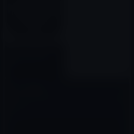
Apple、2018年の買収した
「Platoon for Artists」を
Appleファーストパーティアプ
リとして公開
2022年08月26日
コメントを残す
メールアドレスが公開されることはありません。
※
が付いている欄は
必須項目です
コメント
※