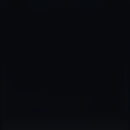
コ
ナ
深層系モッドログ / MODLOG
ン
ビ
ライフ、サイエンス、ガジェットほか、この迷宮を楽しむ人たちへ
テ
ゲ
ン
ー
IOSアプリ
ツ
シ
HOME
iOS
iOSアプリ
へ
ョ
あとで記事を読むための「Read it Later」が「Pocket」として生まれ変わる！
ス
ン
キ
に
ッ
移
プ
動
2012年4月18日
M林檎
iOSアプリ
あとで記事を読むための「Read it Later」が
「Pocket」として生まれ変わる！