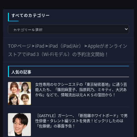
すべてのカテゴリー
す
べ
て
TOPページ
>
iPad
>
iPad（iPad/Air）
>
Appleがオンライン
の
ストアでiPad 3（Wi-Fiモデル）の予約注文開始！
カ
テ
人気の記事
ゴ
女性専用のセクシーエステの「東京秘密基地」に通う芸
リ
能人たち、「篠田麻里子、指原莉乃、ミキティ、大沢あ
ー
かね」などで、情報流出は元ＡＫＳの窪田から！
［GASTYLE］ガーシー、「断捨離ホワイトボード」で男
性俳優・タレント編リストを発表！ビックリしたのは
「佐藤健」の暴露予告！