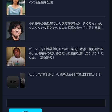
パパ活金額を公開
小倉優子の元旦那でカリスマ美容師の「きくりん」が、
キムタクの女性とのタレコミ写真を持っていると暴露！
ガーシーを刑事告訴したのは、楽天三木谷、綾野剛のほ
か、三浦翔平の取り巻きだった福谷公男（カンクン）だ
った。（追記あり）
Apple TV(第5世代）の量産は2016年第1四半期か？？
検索