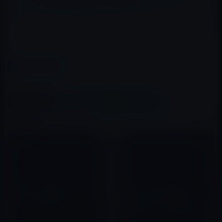
レイ、クアッドコアA6、４G LTE！？
→Appleオンラインストア
カテゴリー
iPad（iPad/Air）
この記事をシェア
X(Twitter)
Facebook
LINE
B!はてブ
関連記事
auがMotorola製XoomのWiFi
［iPad 3］3月16日発売！
バージョンを発売！
Retinaディスプレイ搭載、
CPU・A5X、４G・LTE対応ほか
2011年02月28日
(Apple発表イベント）