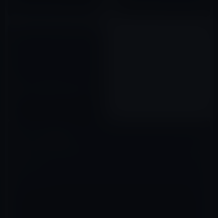
2012年03月08日
Apple、5月29日にフィリピンと
グアムで新しいiPadを発売！
2012年05月26日
コメントを残す
メールアドレスが公開されることはありません。
※
が付いている欄は
必須項目です
コメント
※