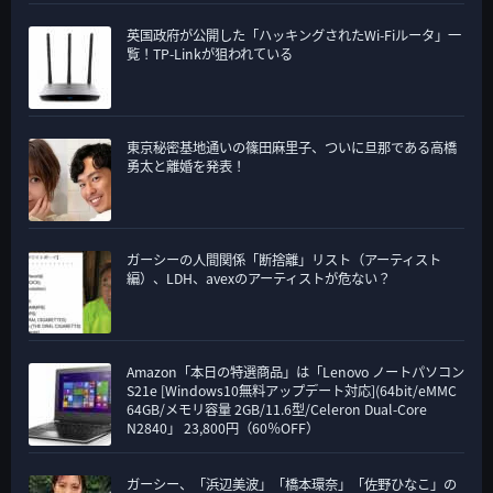
英国政府が公開した「ハッキングされたWi-Fiルータ」一
覧！TP-Linkが狙われている
東京秘密基地通いの篠田麻里子、ついに旦那である高橋
勇太と離婚を発表！
ガーシーの人間関係「断捨離」リスト（アーティスト
編）、LDH、avexのアーティストが危ない？
Amazon「本日の特選商品」は「Lenovo ノートパソコン
S21e [Windows10無料アップデート対応](64bit/eMMC
64GB/メモリ容量 2GB/11.6型/Celeron Dual-Core
N2840」 23,800円（60％OFF）
ガーシー、「浜辺美波」「橋本環奈」「佐野ひなこ」の