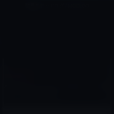
コ
ナ
深層系モッドログ / MODLOG
ン
ビ
ライフ、サイエンス、ガジェットほか、この迷宮を楽しむ人たちへ
テ
ゲ
ン
ー
IPAD（IPAD/AIR）
ツ
シ
HOME
iPad
iPad（iPad/Air）
へ
ョ
AppleがオンラインストアでiPad 3（Wi-Fiモデル）の予約注文開始！
ス
ン
キ
に
ッ
移
プ
動
2012年3月8日
M林檎
iPad（iPad/Air）
AppleがオンラインストアでiPad 3（Wi-Fiモ
デル）の予約注文開始！