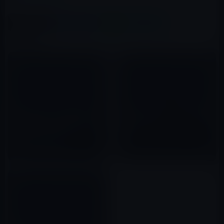
この記事をシェア
X(Twitter)
Facebook
LINE
B!はてブ
関連記事
MicrosoftによるiOS対応アプリ
AppleがiOS 5 5.1 beta 2を開発
の怒涛のリリース！Appleとの
者にリリース！
路線の違いが明確に？
2011年12月13日
2011年12月19日