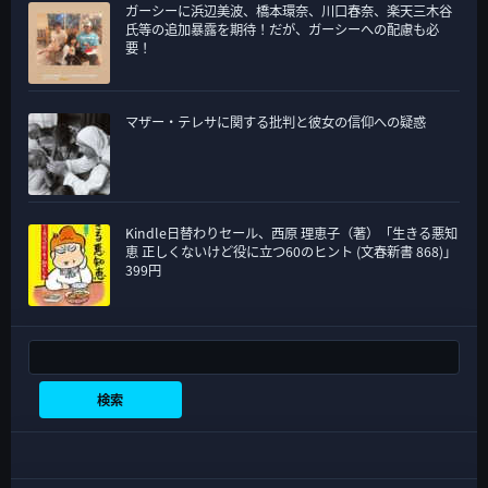
ガーシーに浜辺美波、橋本環奈、川口春奈、楽天三木谷
氏等の追加暴露を期待！だが、ガーシーへの配慮も必
要！
マザー・テレサに関する批判と彼女の信仰への疑惑
Kindle日替わりセール、西原 理恵子（著）「生きる悪知
恵 正しくないけど役に立つ60のヒント (文春新書 868)」
399円
検索
検索