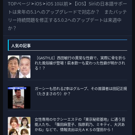
て
TOPページ
>
iOS
>
iOS 10以前
>
【iOS】Siriの日本語サポー
の
トは来年の5.1へのアップグレードで対応か？ またバッテ
カ
リー持続問題を修正する5.0.2へのアップデートは来週中
テ
か？
ゴ
リ
人気の記事
ー
［GASTYLE］西田敏行の異常な性癖で、実際に骨を折ら
れた風俗嬢が登場！萩本欽一も変わった性癖が明かされ
る！？
ガーシーも恐れるZ李はグループ、その首謀者は田記正規
（たきまさのり）か？
女性専用のセクシーエステの「東京秘密基地」に通う芸
能人たち、「篠田麻里子、指原莉乃、ミキティ、大沢あ
かね」などで、情報流出は元ＡＫＳの窪田から！