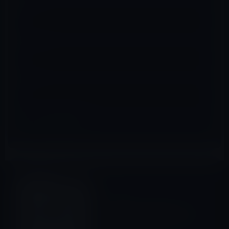
名前
※
メール
※
サイト
iOSアプリ
前の記事
【iPhone・iPadアプリ】スト
レス発散に？単純に楽しく遊
べる「囚人崩し」