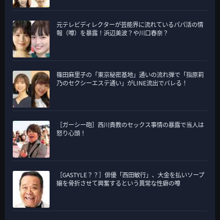
元テレビディレクターが芸能界に流れているパパ活の情
報（噂）を暴露！浜辺美波？や川口春奈？
篠田麻里子の「東京秘密基地」通いの流れ弾で「指原莉
乃のセクシーエステ通い」がLINE流出でバレる！
［ガーシー砲］西川貴教のセックス事情の暴露で当人は
怒り心頭！
［GASTYLE？？］俳優「西田敏行」、大金を払いソープ
嬢を骨折させて興奮するという異常な性癖の噂