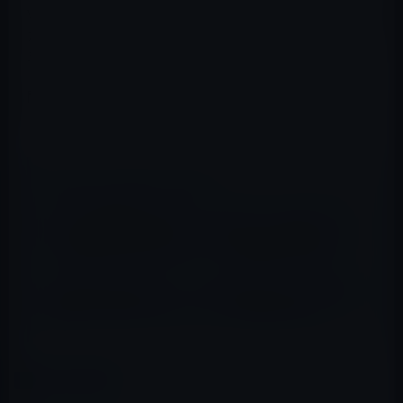
video", "switch on/off WiFi", "switch on/off BT" などの新
たな操作が加わる可能性が大です。リリース時期は来年
早々？とのことです。
関連記事→iOS 5の修正は、問題を（一部）クリアして
も、また新たな問題が生まれるモグラたたき状態に！？
📖 あわせて読みたい記事
iPad 3に搭載されるiOS 5.1（beta 2リリース中）がク
アッドコアCPUをサポートしていることが判明！これ
でiOS版Final Cut Proのリリースが現実になるかも？
SoftBankがiPhone3G・３GSからiPhone 4Sへの機種
変更後、利用できないユーザーへ解決法を公開！
カテゴリー
iOS 10以前