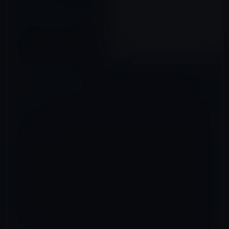
iOS 5の完成間近!？ iCloudにデ
ベロッパーがバックアップして
いるデータが9月22日（アメリ
カ時間）にリセットされるとい
2011年09月19日
う話。
コメントを残す
メールアドレスが公開されることはありません。
※
が付いている欄は
必須項目です
コメント
※