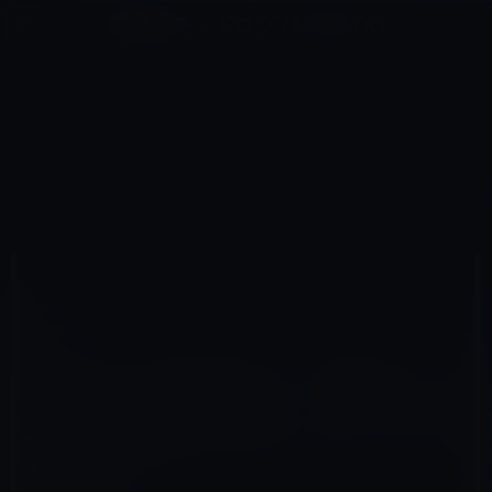
コ
ナ
深層系モッドログ / MODLOG
ン
ビ
ライフ、サイエンス、ガジェットほか、この迷宮を楽しむ人たちへ
テ
ゲ
ン
ー
IOS 10以前
ツ
シ
HOME
iOS
iOS 10以前
へ
ョ
【iOS】Siriの日本語サポートは来年の5.1へのアップグレードで対応か？ またバッテリー持続問題を修正
する5.0.2へのアップデートは来週中か？
ス
ン
キ
に
ッ
移
プ
動
2011年11月17日
M林檎
iOS 10以前
【iOS】Siriの日本語サポートは来年の5.1へ
のアップグレードで対応か？ またバッテリ
ー持続問題を修正する5.0.2へのアップデート
は来週中か？