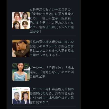
女性専用のセクシーエステの
「東京秘密基地」に通う芸能人
たち、「篠田麻里子、指原莉
乃、ミキティ、大沢あかね」な
どで、情報流出は元ＡＫＳの窪
田から！
性格の悪い橋本環奈は、嫌いな
役者とのキスシーンがあると前
日にニンニクを食べ大酒を飲ん
で嫌がらせをする！？
ガーシー、「浜辺美波」「橋本
環奈」「佐野ひなこ」のパパ活
金額を公開
【ガーシー砲】森喜朗元首相の
暴露開始のため、身を守るため
に引っ越し！北島康介はその暴
露に関係か？