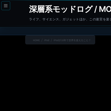
コ
ナ
深層系モッドログ / MO
ン
ビ
テ
ゲ
ライフ、サイエンス、ガジェットほか、この迷宮を楽
ン
ー
ツ
シ
へ
ョ
HOME
iPod
iPodが10年で世界を変えたこと？
ス
ン
キ
に
ッ
移
プ
動