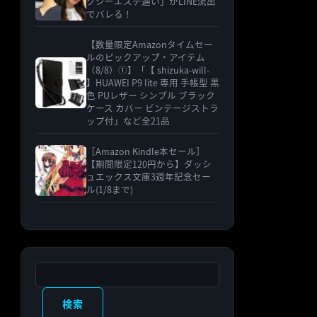
クシーエステ通い」がLINE流出
でバレる！
【数量限定Amazonタイムセー
ルのピックアップ・アイテム
（8/8）①】「【 shizuka-will-
】HUAWEI P9 lite 専用 手帳型 黒
色 PUレザー シンプル ブラック
ケース カバー ビンテージストラ
ップ付」など全21品
［Amazon Kindle本セール］
【期間限定120円から】ダッシ
ュエックス文庫3週年記念セー
ル(1/8まで)
検索
検索