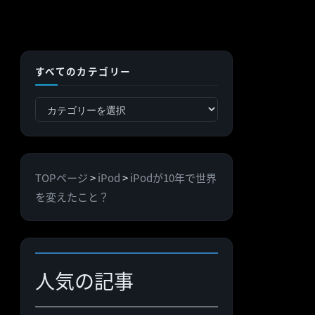
すべてのカテゴリー
す
べ
て
の
TOPページ
>
iPod
>
iPodが10年で世界
カ
を変えたこと？
テ
ゴ
リ
ー
人気の記事