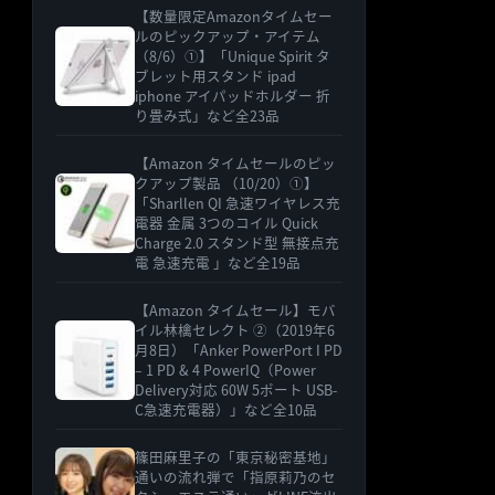
【数量限定Amazonタイムセー
ルのピックアップ・アイテム
（8/6）①】「Unique Spirit タ
ブレット用スタンド ipad
iphone アイパッドホルダー 折
り畳み式」など全23品
【Amazon タイムセールのピッ
クアップ製品 （10/20）①】
「Sharllen QI 急速ワイヤレス充
電器 金属 3つのコイル Quick
Charge 2.0 スタンド型 無接点充
電 急速充電 」など全19品
【Amazon タイムセール】モバ
イル林檎セレクト ②（2019年6
月8日）「Anker PowerPort I PD
– 1 PD & 4 PowerIQ（Power
Delivery対応 60W 5ポート USB-
C急速充電器）」など全10品
篠田麻里子の「東京秘密基地」
通いの流れ弾で「指原莉乃のセ