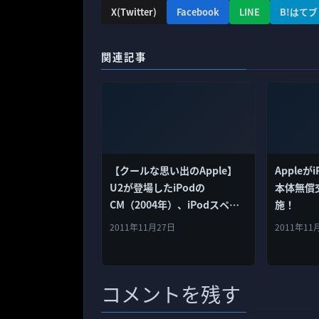
X(Twitter)
Facebook
LINE
B!はてブ
関連記事
【クールな思い出のApple】
Appleがi
U2が登場したiPodの
本体無償
CM（2004年）、iPodスペシ
施！
ャルエディションは今見ても
2011年11月27日
2011年11
超カッコイイ！
コメントを残す