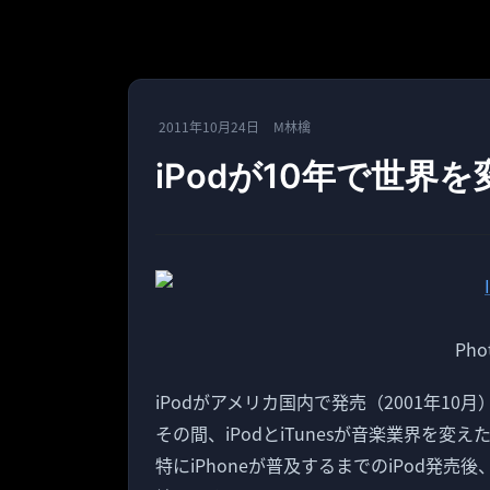
2011年10月24日
M林檎
iPodが10年で世界
Pho
iPodがアメリカ国内で発売（2001年10
その間、iPodとiTunesが音楽業界を
特にiPhoneが普及するまでのiPod発