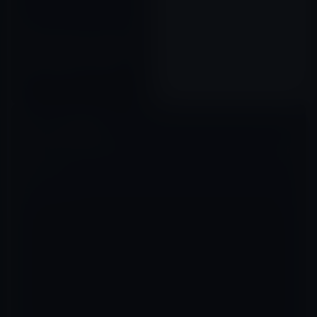
AppleがiPhone 4S・iOSなど
を発表！（概要）日本国内は10
月7日予約開始、14日発売。
2011年10月05日
コメントを残す
メールアドレスが公開されることはありません。
※
が付いている欄は
必須項目です
コメント
※