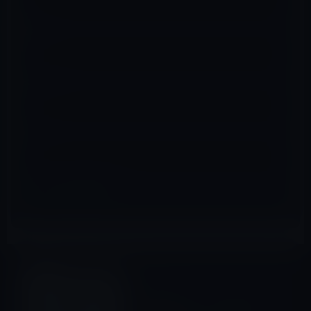
名前
※
メール
※
サイト
その他のiPhone
前の記事
auのトップページにiPhone