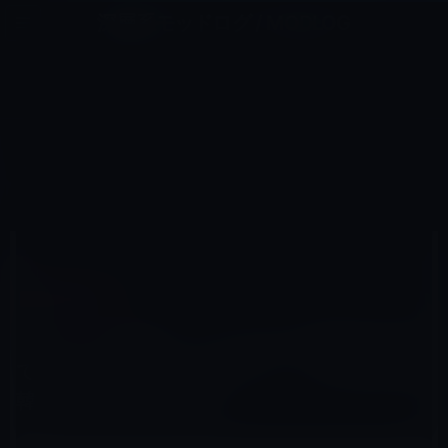
コ
ナ
深層系モッドログ / MODLOG
ン
ビ
ライフ、サイエンス、ガジェットほか、この迷宮を楽しむ人たちへ
テ
ゲ
ン
ー
その他のIPHONE
ツ
シ
HOME
iPhone
その他のiPhone
へ
ョ
【ホット？記事リンク】Appleは韓国を避けているのか？ iPhone 4Sの１・２次発売国に韓国が含まれない
疑問。
ス
ン
キ
に
ッ
移
プ
動
2011年10月5日
M林檎
その他のiPhone
【ホット？記事リンク】Appleは韓国を避け
ているのか？ iPhone 4Sの１・２次発売国に
韓国が含まれない疑問。