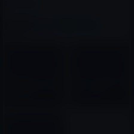
カテゴリー
その他のiPhone
この記事をシェア
X(Twitter)
Facebook
LINE
B!はてブ
関連記事
SoftBankがバージョン4.1以前
早くもiPhone 4Sを手に入れた
のiOSを登載するiPhone3G・
人がいる？ キビキビ動いてい
3GS所有者に対して、10月以降
ますね。（動画あり）
に音声品質が低下する恐れがあ
2011年07月16日
2011年10月11日
るためiOSのアップグレードを
要請！