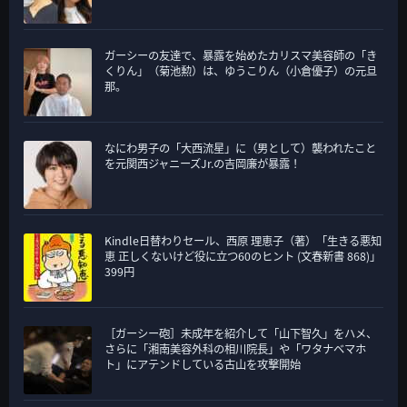
ガーシーの友達で、暴露を始めたカリスマ美容師の「き
くりん」（菊池勲）は、ゆうこりん（小倉優子）の元旦
那。
なにわ男子の「大西流星」に（男として）襲われたこと
を元関西ジャニーズJr.の吉岡廉が暴露！
Kindle日替わりセール、西原 理恵子（著）「生きる悪知
恵 正しくないけど役に立つ60のヒント (文春新書 868)」
399円
［ガーシー砲］未成年を紹介して「山下智久」をハメ、
さらに「湘南美容外科の相川院長」や「ワタナベマホ
ト」にアテンドしている古山を攻撃開始