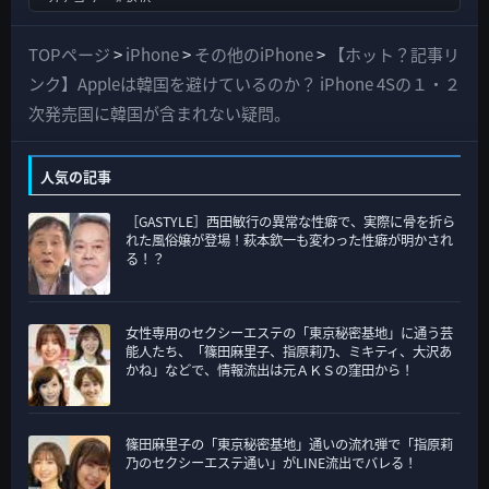
べ
て
TOPページ
>
iPhone
>
その他のiPhone
>
【ホット？記事リ
の
ンク】Appleは韓国を避けているのか？ iPhone 4Sの１・２
カ
次発売国に韓国が含まれない疑問。
テ
ゴ
人気の記事
リ
［GASTYLE］西田敏行の異常な性癖で、実際に骨を折ら
ー
れた風俗嬢が登場！萩本欽一も変わった性癖が明かされ
る！？
女性専用のセクシーエステの「東京秘密基地」に通う芸
能人たち、「篠田麻里子、指原莉乃、ミキティ、大沢あ
かね」などで、情報流出は元ＡＫＳの窪田から！
篠田麻里子の「東京秘密基地」通いの流れ弾で「指原莉
乃のセクシーエステ通い」がLINE流出でバレる！