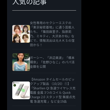
人気の記事
女性専用のセクシーエステの
「東京秘密基地」に通う芸能人
たち、「篠田麻里子、指原莉
乃、ミキティ、大沢あかね」な
どで、情報流出は元ＡＫＳの窪
田から！
ガーシー、「浜辺美波」「橋本
環奈」「佐野ひなこ」のパパ活
金額を公開
【Amazon タイムセールのピッ
クアップ製品 （10/20）①】
「Sharllen QI 急速ワイヤレス充
電器 金属 3つのコイル Quick
Charge 2.0 スタンド型 無接点充
電 急速充電 」など全19品