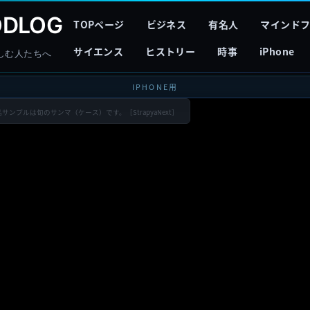
DLOG
TOPページ
ビジネス
有名人
マインド
サイエンス
ヒストリー
時事
iPhone
しむ人たちへ
IPHONE用
品サンプルは旬のサンマ（ケース）です。［StrapyaNext］