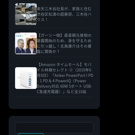
楽天三木谷社長が、家族と住む
渋谷区松濤の超豪邸、三木谷ハ
ウス！
【ガーシー砲】森喜朗元首相の
暴露開始のため、身を守るため
に引っ越し！北島康介はその暴
露に関係か？
【Amazon タイムセール】モバ
イル林檎セレクト ②（2019年6
月8日）「Anker PowerPort I PD
– 1 PD & 4 PowerIQ（Power
Delivery対応 60W 5ポート USB-
C急速充電器）」など全10品
検索