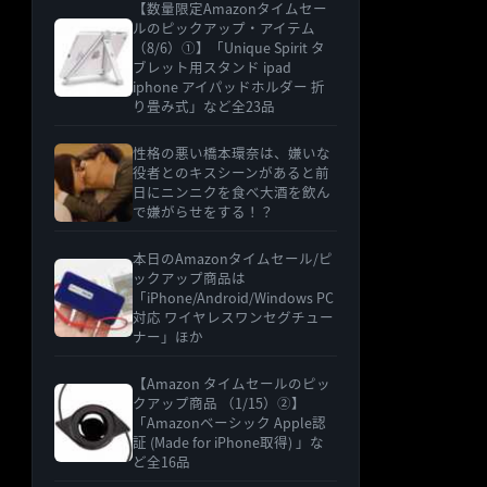
【数量限定Amazonタイムセー
ルのピックアップ・アイテム
（8/6）①】「Unique Spirit タ
ブレット用スタンド ipad
iphone アイパッドホルダー 折
り畳み式」など全23品
性格の悪い橋本環奈は、嫌いな
役者とのキスシーンがあると前
日にニンニクを食べ大酒を飲ん
で嫌がらせをする！？
本日のAmazonタイムセール/ピ
ックアップ商品は
「iPhone/Android/Windows PC
対応 ワイヤレスワンセグチュー
ナー」ほか
【Amazon タイムセールのピッ
クアップ商品 （1/15）②】
「Amazonベーシック Apple認
証 (Made for iPhone取得) 」な
ど全16品