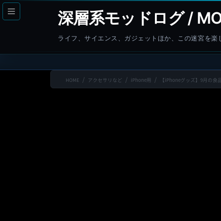
コ
ナ
深層系モッドログ / MO
ン
ビ
テ
ゲ
ライフ、サイエンス、ガジェットほか、この迷宮を楽
ン
ー
ツ
シ
へ
ョ
HOME
アクセサリなど
iPhone用
【iPhoneグッズ】9月の食
ス
ン
キ
に
ッ
移
プ
動