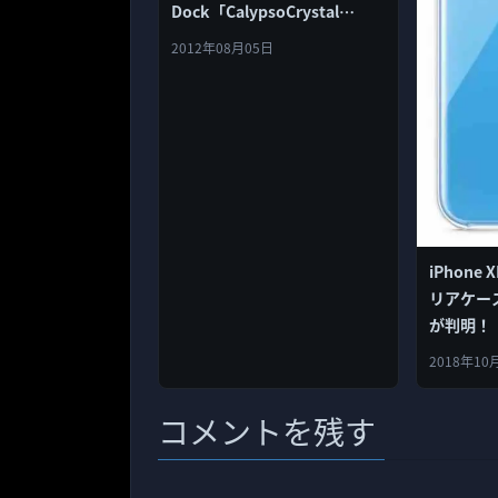
Dock「CalypsoCrystal
CrystalDock」、プレアデス
2012年08月05日
が発売！
iPhone
リアケー
が判明！
2018年10
コメントを残す