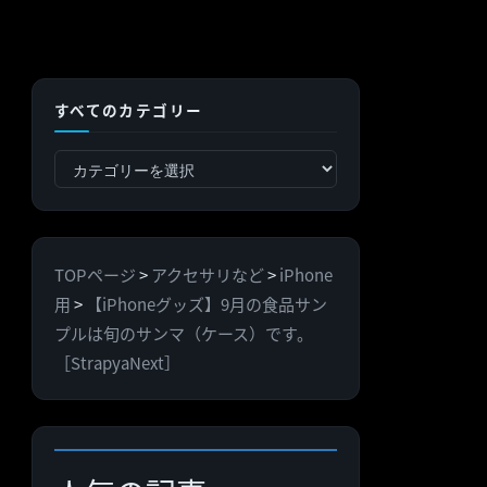
すべてのカテゴリー
す
べ
て
の
TOPページ
>
アクセサリなど
>
iPhone
カ
用
>
【iPhoneグッズ】9月の食品サン
テ
プルは旬のサンマ（ケース）です。
ゴ
［StrapyaNext］
リ
ー