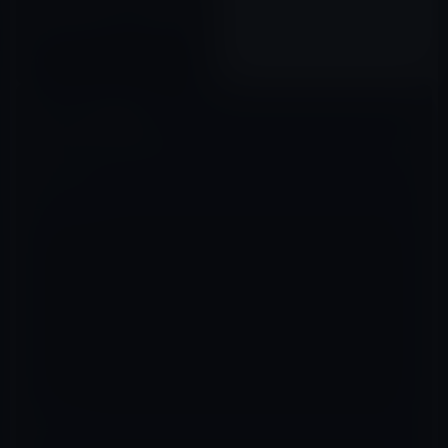
子 (著)「誰と会っても疲れない
「気づかい」のコツ 対人関係
療法のプロが教える Kindle版」
2018年07月18日
399円
コメントを残す
メールアドレスが公開されることはありません。
※
が付いている欄は
必須項目です
コメント
※
名前
※