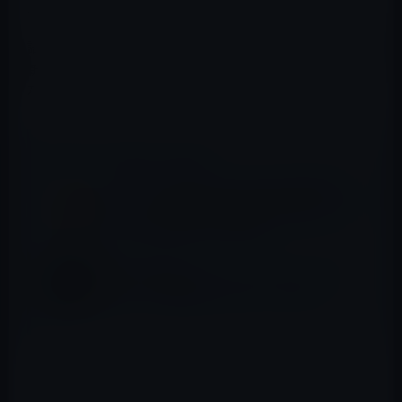
以下がその3冊です。
語彙力を鍛える～量と質を高めるトレーニング～ (光文社
新書) Kindle版
石黒 圭 (著)
📖 あわせて読みたい記事
本日（2020年8月28日）のKindle日替わりセ
ール、「１日１ほめで幸運を引き寄せる 自
分をほめる習慣」ほか計3冊
Kindle日替わりセール、 デイル・ドーテン
（著）「仕事は楽しいかね？」299円