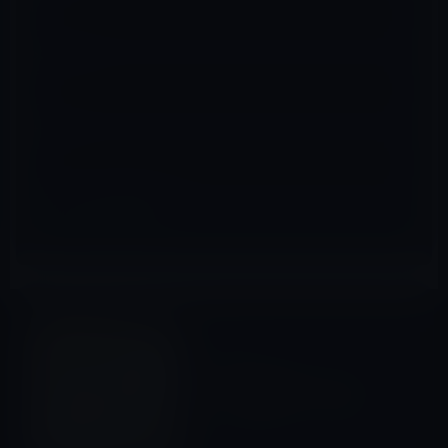
メール
※
サイト
Kindle本
前の記事
Kindle月替わりセール（3
月）、対象タイトル143件
2020年3月1日