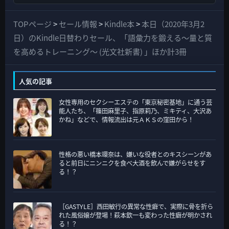
べ
て
TOPページ
>
セール情報
>
Kindle本
>
本日（2020年3月2
の
日）のKindle日替わりセール、「語彙力を鍛える～量と質
カ
を高めるトレーニング～ (光文社新書) 」ほか計3冊
テ
ゴ
人気の記事
リ
女性専用のセクシーエステの「東京秘密基地」に通う芸
ー
能人たち、「篠田麻里子、指原莉乃、ミキティ、大沢あ
かね」などで、情報流出は元ＡＫＳの窪田から！
性格の悪い橋本環奈は、嫌いな役者とのキスシーンがあ
ると前日にニンニクを食べ大酒を飲んで嫌がらせをす
る！？
［GASTYLE］西田敏行の異常な性癖で、実際に骨を折ら
れた風俗嬢が登場！萩本欽一も変わった性癖が明かされ
る！？