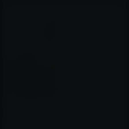
本日（2020年3月2日）のKindle日替わりセールは、「語
彙力を鍛える～量と質を高めるトレーニング～ (光文社新
書) 」ほか計3冊です。