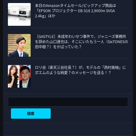
本日のAmazonタイムセール/ピックアップ商品は
「EPSON プロジェクター EB-S18 2,900lm SVGA
2.4kg」ほか
［GASTYLE］未成年わいせつ事件で、ジャニーズ事務所
を辞めた山口達也は、そこにいたもう一人（SixTONESの
田中樹？）をかばっていた？
ロリ谷（楽天三谷社長？）が、モデルの「西村美柚」に
ポエムのような純愛？のメッセージを送る！？
検索
検索