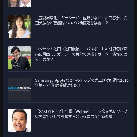
［芸能界浄化］ガーシーが、佐野ひなこ、川口春奈、浜
辺美波など芸能界でのパパ活蔓延を暴露！？
コンセント池田（池田俊輔）、パスポートの期限切れ直
前に帰国し、ガーシーの共犯で逮捕！ガーシー情報をば
らすのか？
Samsung、Appleなどへのチップの売上げが好調で2015
年第3四半期は業績が好転！
［GASTYLE？？］俳優「西田敏行」、大金を払いソープ
嬢を骨折させて興奮するという異常な性癖の噂