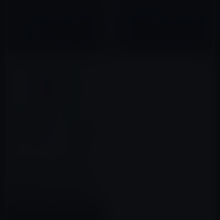
［Amazon Kindle本セール］
生（著）「トップ営業マンは極
【40%OFF~】12月のKindle月
道だった 実録 修羅場の人間
替わりセール
学」99円
2017年12月13日
2017年12月01日
Kindle日替わりセール、水島広