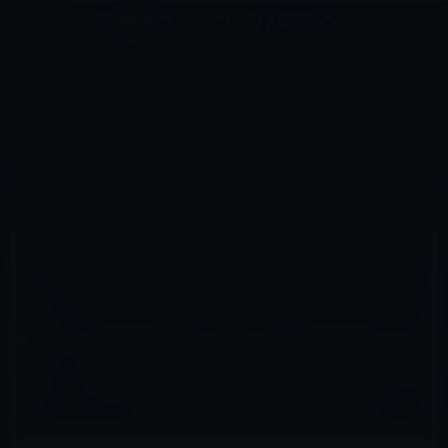
コ
ナ
深層系モッドログ / MODLOG
ン
ビ
ライフ、サイエンス、ガジェットほか、この迷宮を楽しむ人たちへ
テ
ゲ
ン
ー
KINDLE本
ツ
シ
HOME
セール情報
Kindle本
へ
ョ
本日（2020年3月2日）のKindle日替わりセール、「語彙力を鍛える～量と質を高めるトレーニング～ (光
文社新書) 」ほか計3冊
ス
ン
キ
に
ッ
移
プ
動
2020年3月2日
M林檎
Kindle本
本日（2020年3月2日）のKindle日替わりセ
ール、「語彙力を鍛える～量と質を高めるト
レーニング～ (光文社新書) 」ほか計3冊