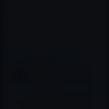
（全体へのリンクは一番下にあります）
魔法陣 Qi ワイヤレス充電器 10W 急速 軽量 2.4A 超薄型 急
速充電器 ワイヤレスチャージャー 置くだけ充電 充電パッ
ド iPhone/SamSung/Sony/HuaWei/Nokia/HTC/LGなど
Qi対応機種
📖 あわせて読みたい記事
本日のAmazonタイムセール/ピックアップ
商品は「iPhone 7 Plus ケース 手帳型
[TUCCH] PUレザー ケース カード収納 スタン
ド機能付き マグネット式 アイフォン7 Plus
5.5インチ 用 財布型 カバー ブラック」ほか
【Amazon タイムセールのピックアップ商品
（3/14）①】「Rampow ライトニングケー
ブル【Apple MFi認証/保証付き/iPhone