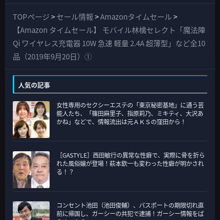
べ
て
TOPページ
>
セール情報
>
Amazonタイムセール
>
の
【Amazon タイムセール】 モバイル林檎セレクト「魔法陣
カ
Qi ワイヤレス充電器 10W 急速 軽量 2.4A 超薄型」など全10
テ
品（2019年9月20日）①
ゴ
リ
人気の記事
ー
女性専用のセクシーエステの「東京秘密基地」に通う芸
能人たち、「篠田麻里子、指原莉乃、ミキティ、大沢あ
かね」などで、情報流出は元ＡＫＳの窪田から！
［GASTYLE］西田敏行の異常な性癖で、実際に骨を折ら
れた風俗嬢が登場！萩本欽一も変わった性癖が明かされ
る！？
コンセント池田（池田俊輔）、パスポートの期限切れ直
前に帰国し、ガーシーの共犯で逮捕！ガーシー情報をば