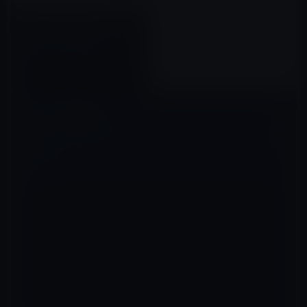
本日（2022年8月14日）の
Amazonタイムセール①、「PC
スピーカー 小型サウンドバー 出
力最大6W 大音量 マイク端子と
2022年08月14日
ヘッドホン端子付 USB給電」ほ
か全8品
コメントを残す
メールアドレスが公開されることはありません。
※
が付いている欄は
必須項目です
コメント
※