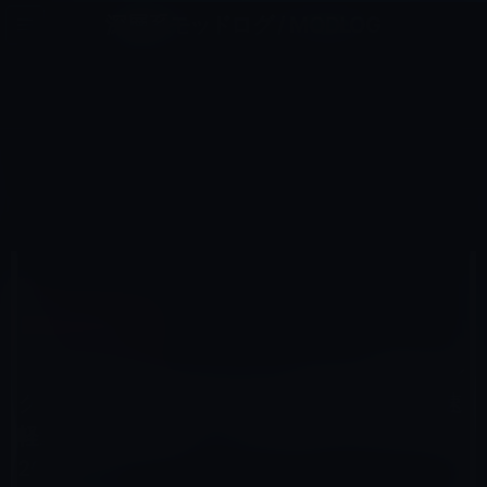
コ
ナ
深層系モッドログ / MODLOG
ン
ビ
ライフ、サイエンス、ガジェットほか、この迷宮を楽しむ人たちへ
テ
ゲ
ン
ー
AMAZONタイムセール
ツ
シ
HOME
セール情報
Amazonタイムセール
へ
ョ
【Amazon タイムセール】 モバイル林檎セレクト「魔法陣 Qi ワイヤレス充電器 10W 急速 軽量 2.4A 超薄
型」など全10品（2019年9月20日）①
ス
ン
キ
に
ッ
移
プ
動
2019年9月20日
M林檎
Amazonタイムセール
【Amazon タイムセール】 モバイル林檎セレ
クト「魔法陣 Qi ワイヤレス充電器 10W 急速
軽量 2.4A 超薄型」など全10品（2019年9月
20日）①