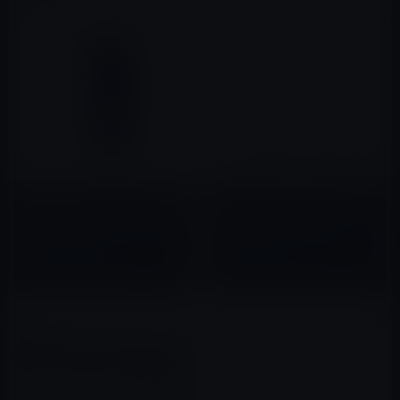
本日のAmazonタイムセール/ピ
【Amazonタイムセール】本日
ックアップ商品は「【日本正規
の特選ピックアップ商品は
代理店品・保証付】mophie
「【Apple認証】iPhone ケー
juice pack ultra for iPhone 6
ブル ESR 高耐久ナイロン編み
2016年04月24日
2017年04月01日
(4.7インチ) 3,950mAh」ほか
8PIN 高速充電 データ転送
iPhone、iPad、iPod各種対応
lightningケーブル（グレー
1M) 」ほか