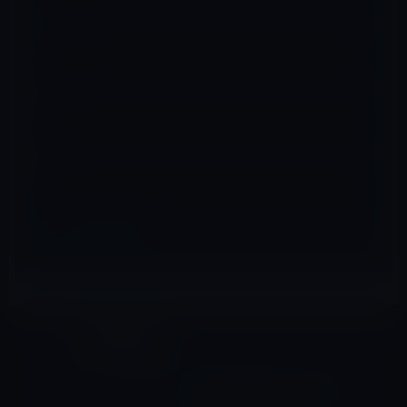
名前
※
メール
※
サイト
ライフスタイル
前の記事
CNN、米海軍が本物と認定し