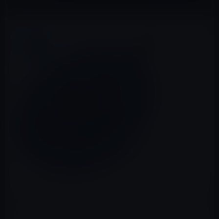
本日（2019年9月20日）のAmazon タイムセール モバイル
林檎セレクト①は「魔法陣 Qi ワイヤレス充電器 10W 急速
軽量 2.4A 超薄型」など全10品です。