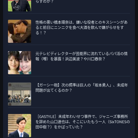
らすのか？
性格の悪い橋本環奈は、嫌いな役者とのキスシーンがあ
ると前日にニンニクを食べ大酒を飲んで嫌がらせをす
る！？
元テレビディレクターが芸能界に流れているパパ活の情
報（噂）を暴露！浜辺美波？や川口春奈？
【ガーシー砲】次の照準は巨人の「坂本勇人」、未成年
問題が出てくるのか？
［GASTYLE］未成年わいせつ事件で、ジャニーズ事務所
を辞めた山口達也は、そこにいたもう一人（SixTONESの
田中樹？）をかばっていた？