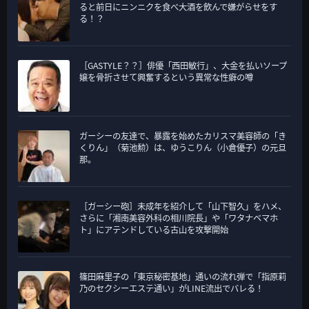
ると前日にニンニクを食べ大酒を飲んで嫌がらせをす
る！？
［GASTYLE？？］俳優「西田敏行」、大金を払いソープ
嬢を骨折させて興奮するという異常な性癖の噂
ガーシーの友達で、暴露を始めたカリスマ美容師の「き
くりん」（菊池勲）は、ゆうこりん（小倉優子）の元旦
那。
［ガーシー砲］未成年を紹介して「山下智久」をハメ、
さらに「湘南美容外科の相川院長」や「ワタナベマホ
ト」にアテンドしている古山を攻撃開始
篠田麻里子の「東京秘密基地」通いの流れ弾で「指原莉
乃のセクシーエステ通い」がLINE流出でバレる！