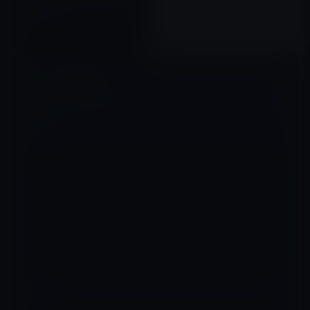
スペシャル『平成の天皇』配信
記念 (8/1まで)
2019年07月28日
コメントを残す
メールアドレスが公開されることはありません。
※
が付いている欄は
必須項目です
コメント
※
名前
※