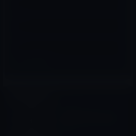
メール
※
サイト
Apple Watch Series 5
前の記事
Apple Watch Series 5、チタ
ンとセラミックのケースを追
加！
2019年8月18日