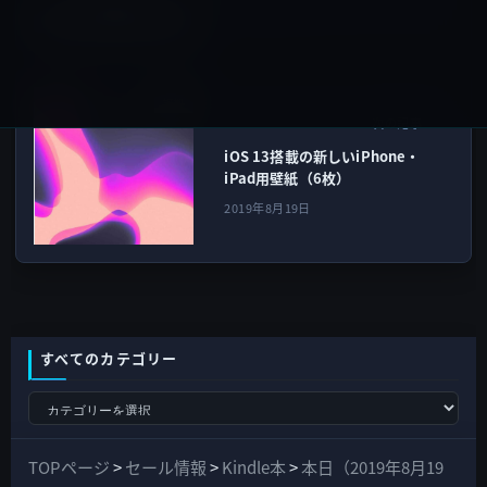
壁紙
次の記事
iOS 13搭載の新しいiPhone・
iPad用壁紙（6枚）
2019年8月19日
すべてのカテゴリー
す
べ
て
TOPページ
>
セール情報
>
Kindle本
>
本日（2019年8月19