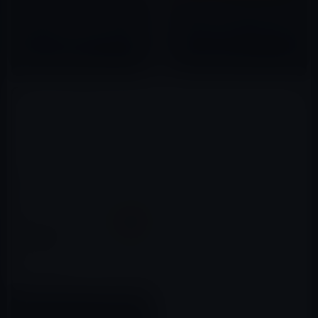
Kindle日替わりセール、ネレ・
［Amazon Kindle本セール］
ノイハウス（著）「深い疵 刑事
【50%OFF】生産性向上「超ホ
オリヴァー＆ピア・シリーズ」
ワイト」仕事術フェア(9/7まで)
499円
2017年10月05日
2017年09月03日
【Kindle本セール】 学習まんが