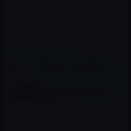
以下がその3冊です。
フリー ―＜無料＞からお金を生みだす新戦略 Kindle版
クリス・ アンダーソン (著), 高橋 則明 (翻訳), 小林 弘人 (監
修)
📖 あわせて読みたい記事
【Kindle本セール】【40%OFF以上】コンピ
ューター・ITキャンペーン（4月23日まで）
Kindle日替わりセール、畑中 由利江 (著)
「French in Style フランスマダムから学ん
だ最上級の女になる秘訣」599円