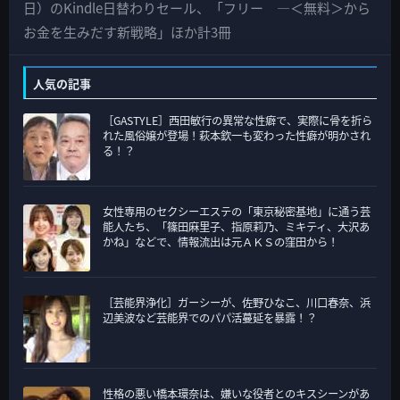
の
日）のKindle日替わりセール、「フリー ―＜無料＞から
カ
お金を生みだす新戦略」ほか計3冊
テ
ゴ
人気の記事
リ
［GASTYLE］西田敏行の異常な性癖で、実際に骨を折ら
ー
れた風俗嬢が登場！萩本欽一も変わった性癖が明かされ
る！？
女性専用のセクシーエステの「東京秘密基地」に通う芸
能人たち、「篠田麻里子、指原莉乃、ミキティ、大沢あ
かね」などで、情報流出は元ＡＫＳの窪田から！
［芸能界浄化］ガーシーが、佐野ひなこ、川口春奈、浜
辺美波など芸能界でのパパ活蔓延を暴露！？
性格の悪い橋本環奈は、嫌いな役者とのキスシーンがあ