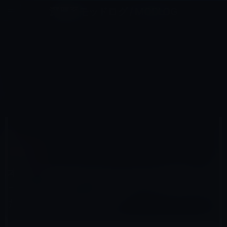
コ
ナ
深層系モッドログ / MODLOG
ン
ビ
ライフ、サイエンス、ガジェットほか、この迷宮を楽しむ人たちへ
テ
ゲ
ン
ー
KINDLE本
ツ
シ
HOME
セール情報
Kindle本
へ
ョ
本日（2019年8月19日）のKindle日替わりセール、「フリー ―＜無料＞からお金を生みだす新戦略」ほ
か計3冊
ス
ン
キ
に
ッ
移
プ
動
2019年8月19日
M林檎
Kindle本
本日（2019年8月19日）のKindle日替わりセ
ール、「フリー ―＜無料＞からお金を生み
だす新戦略」ほか計3冊