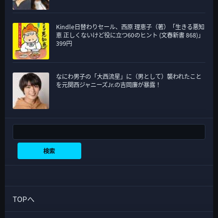
Kindle日替わりセール、西原 理恵子（著）「生きる悪知
恵 正しくないけど役に立つ60のヒント (文春新書 868)」
399円
なにわ男子の「大西流星」に（男として）襲われたこと
を元関西ジャニーズJr.の吉岡廉が暴露！
検索
検索
TOPへ