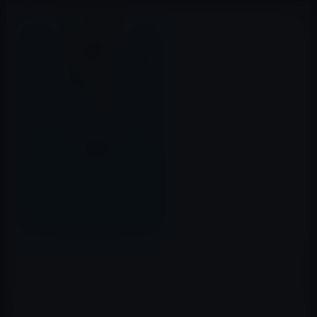
本日（2019年8月19日）のKindle日替わりセールは、「フ
リー ―＜無料＞からお金を生みだす新戦略」ほか計3冊
です。