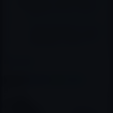
ル林檎セレクト 「STALNACKER ノートパソ
コンスタンド PCスタンド ノートPCスタンド
優れた放熱性」など全10品（2021年2月8
日）①
ライフスタイル編【Amazon タイムセールの
高評価商品 （2019年5月9日）②】「Arbily
スマートボディスケール Bluetooth体重計
体脂肪計 体組成計 」など全10品
カテゴリー
Amazonタイムセール
この記事をシェア
X(Twitter)
Facebook
LINE
B!はてブ
関連記事