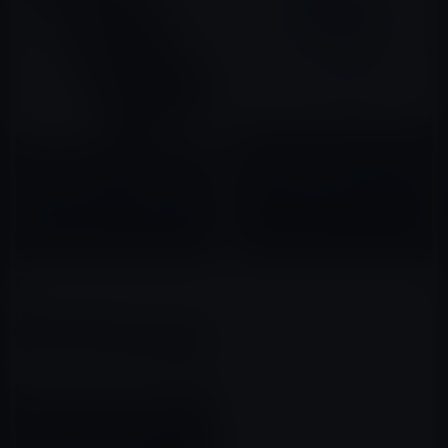
本日のAmazonタイムセール/ピ
【Amazon タイムセール】モバ
ックアップ商品は「サンワダイ
イル林檎セレクト 「 急速充電
レクト iPhone6s Plus スマート
モバイルバッテリー 大容量
フォン 防水スピーカー 」ほか
2016年04月21日
(Lightning+Micro USB+Type-
2020年04月22日
C 3ケーブル内蔵) 4台同時充
電」など全10品（2020年4月22
日）①
本日（2022年8月14日）の
Amazonタイムセール①、「PC