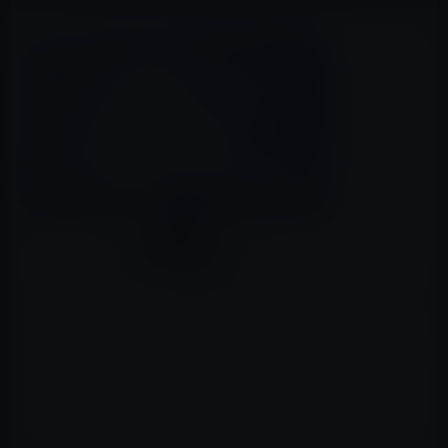
Amazonタイムセール2017年6月27日）の目玉商品は「LG
モニター ディスプレイ 22MP48HQ-P 21.5インチ/フル
HD」です。
価格は19,116円→9,980円の48％OFFとなっていてお得で
す。