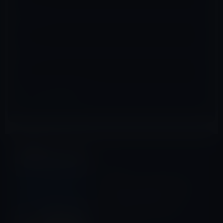
メール
※
サイト
企業買収・提携
前の記事
Apple、アイ・トラッキング
（視線計測/眼球運動）技術を
持つ「SensoMotoric
Instruments」を買収！AR・
VRに活用か