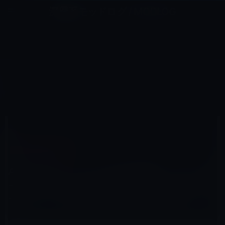
コ
ナ
深層系モッドログ / MODLOG
ン
ビ
ライフ、サイエンス、ガジェットほか、この迷宮を楽しむ人たちへ
テ
ゲ
ン
ー
AMAZONタイムセール
ツ
シ
HOME
セール情報
Amazonタイムセール
へ
ョ
Amazonタイムセールの目玉商品：LG モニター ディスプレイ 22MP48HQ-P 21.5インチ/フルHD（19,116
円→9,980円の48％OFF）
ス
ン
キ
に
ッ
移
プ
動
2017年6月27日
M林檎
Amazonタイムセール
Amazonタイムセールの目玉商品：LG モニタ
ー ディスプレイ 22MP48HQ-P 21.5インチ/
フルHD（19,116円→9,980円の48％OFF）