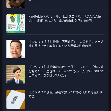
Kindle日替わりセール、江田 健二（著）「かんたん解
説!! 1時間でわかる 電力自由化 入門」199円
［GASTYLE？？］俳優「西田敏行」、大金を払いソープ
嬢を骨折させて興奮するという異常な性癖の噂
［GASTYLE］未成年わいせつ事件で、ジャニーズ事務所
を辞めた山口達也は、そこにいたもう一人（SixTONESの
田中樹？）をかばっていた？
［ビジネスの現場］会社で黙って辞める人たちを減らす
方法