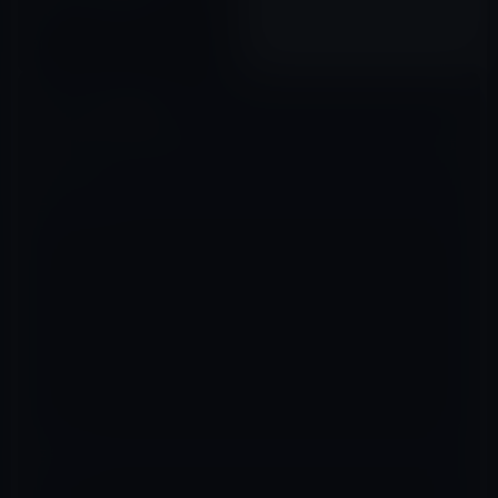
スピーカー 小型サウンドバー 出
力最大6W 大音量 マイク端子と
2022年08月14日
ヘッドホン端子付 USB給電」ほ
か全8品
コメントを残す
メールアドレスが公開されることはありません。
※
が付いている欄は
必須項目です
コメント
※
名前
※