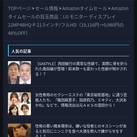
て
TOPページ
>
セール情報
>
Amazonタイムセール
>
Amazon
の
タイムセールの目玉商品：LG モニター ディスプレイ
カ
22MP48HQ-P 21.5インチ/フルHD（19,116円→9,980円の
テ
48％OFF）
ゴ
リ
人気の記事
ー
［GASTYLE］西田敏行の異常な性癖で、実際に骨を折ら
れた風俗嬢が登場！萩本欽一も変わった性癖が明かされ
る！？
女性専用のセクシーエステの「東京秘密基地」に通う芸
能人たち、「篠田麻里子、指原莉乃、ミキティ、大沢あ
かね」などで、情報流出は元ＡＫＳの窪田から！
性格の悪い橋本環奈は、嫌いな役者とのキスシーンがあ
ると前日にニンニクを食べ大酒を飲んで嫌がらせをす
る！？