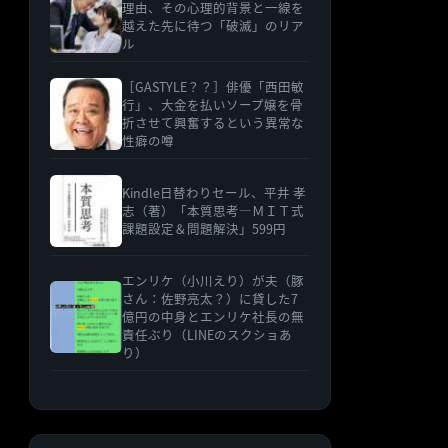
理由、その心理的背景と一線を
越えた先に待つ「破滅」のリア
ル
［GASTYLE？？］俳優「西田敏
行」、大金を払いソープ嬢を骨
折させて興奮するという異常な
性癖の噂
Kindle日替わりセール、平井 孝
志（著）「本質思考―ＭＩＴ式
課題設定＆問題解決」599円
エンリケ（小川えり）が夫（豚
さん：佐野亮太？）に貸した7
億円の中身とエンリケ社長の無
責任ぶり（LINEのスクショあ
り）