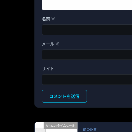
名前
※
メール
※
サイト
Amazonタイムセール
前の記事