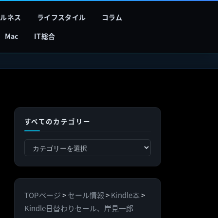
フルネス
ライフスタイル
コラム
Mac
IT総合
すべてのカテゴリー
す
べ
て
の
TOPページ
>
セール情報
>
Kindle本
>
カ
Kindle日替わりセール、岸見一郎
テ