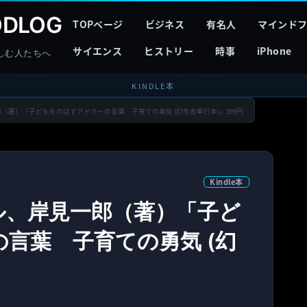
DLOG
TOPページ
ビジネス
有名人
マインド
サイエンス
ヒストリー
時事
iPhone
しむ人たちへ
KINDLE本
一郎（著）「子どもをのばすアドラーの言葉 子育ての勇気 (幻冬舎単行本)」399円
Kindle本
ール、岸見一郎（著）「子ど
言葉 子育ての勇気 (幻