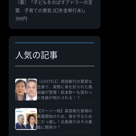
（著）「子どもをのばすアドラーの言
ゴ
葉 子育ての勇気 (幻冬舎単行本)」
リ
399円
ー
人気の記事
［GASTYLE］西田敏行の異常な
性癖で、実際に骨を折られた風
俗嬢が登場！萩本欽一も変わっ
た性癖が明かされる！？
【ガーシー砲】森喜朗元首相の
暴露開始のため、身を守るため
に引っ越し！北島康介はその暴
露に関係か？