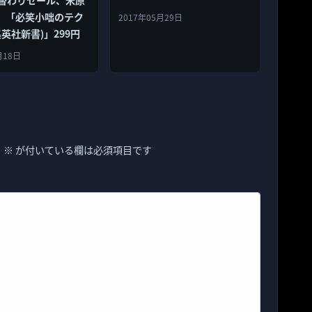
の演出」599円
）「必笑小咄のテク
2017年05月29日
集英社新書)」299円
月18日
。
※
が付いている欄は必須項目です