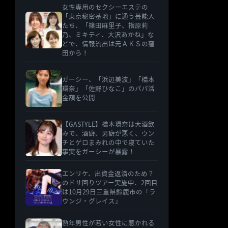
女性専用のセクシーエステの
「東京秘密基地」に通う芸能人
たち、「篠田麻里子、指原莉
乃、ミキティ、大沢あかね」な
どで、情報流出は元ＡＫＳの窪
田から！
ガーシー、「浜辺美波」「橋本
環奈」「佐野ひなこ」のパパ活
金額を公開
【GASTYLE】橋本環奈は大酒飲
みで、酒癖、男癖が悪く、ウン
チとゲロまみれの中で寝ていた
事実をガーシーが暴露！
エンリケ、出資金返済のため？
のドサ回りツアー実施中、2回目
は10月29日三重県鈴鹿市の「ラ
ウンジ・グレイス」
熟年男性が若い女性に惹かれる