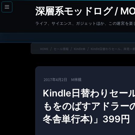
コ
ナ
深層系モッドログ / MO
ン
ビ
テ
ゲ
ライフ、サイエンス、ガジェットほか、この迷宮を楽
ン
ー
ツ
シ
へ
ョ
HOME
セール情報
Kindle本
Kindle日替わりセール、岸見
ス
ン
キ
に
ッ
移
プ
動
2017年4月2日
M林檎
Kindle日替わりセ
もをのばすアドラーの
冬舎単行本)」399円