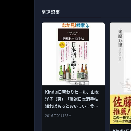
関連記事
Kindle日替わりセール、山本
洋子（著）「厳選日本酒手帖
知ればもっとおいしい！食通
の常識」399円
2016年01月28日
Kindl