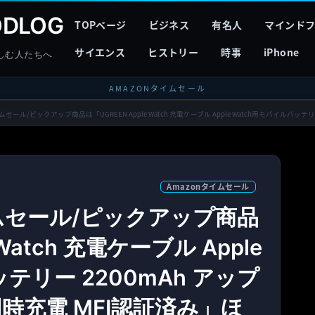
DLOG
TOPページ
ビジネス
有名人
マインド
サイエンス
ヒストリー
時事
iPhone
しむ人たちへ
AMAZONタイムセール
セール/ピックアップ商品は「UGREEN Apple Watch 充電ケーブル Apple Watch用モバイルバッテリ
Amazonタイムセール
イムセール/ピックアップ商品
 Watch 充電ケーブル Apple
テリー 2200mAh アップ
 同時充電 MFI認証済み」ほ