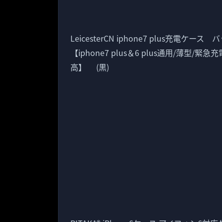
LeicesterCN iphone7 plus充
【iphone7 plus＆6 plus通用/薄型
高】 (黒)