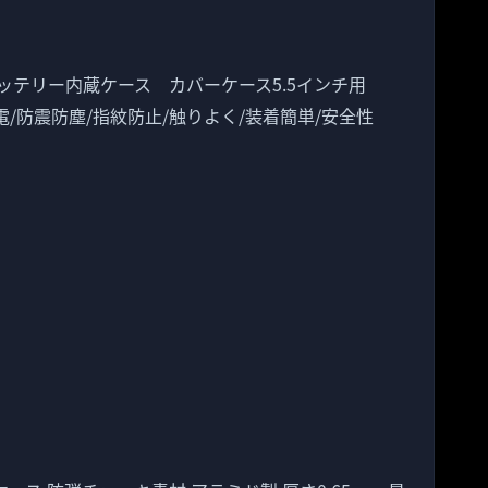
電ケース バッテリー内蔵ケース カバーケース5.5インチ用
/緊急充電/防震防塵/指紋防止/触りよく/装着簡単/安全性