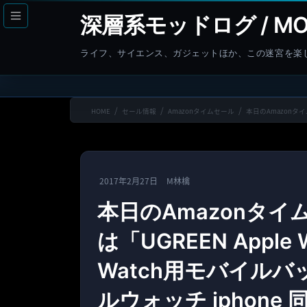
コ
ナ
深層系モッドログ / MO
ン
ビ
テ
ゲ
ライフ、サイエンス、ガジェットほか、この迷宮を楽
ン
ー
ツ
シ
へ
ョ
HOME
セール情報
Amazonタイムセール
本日のAmazonタイム
ス
ン
キ
に
ッ
移
プ
動
2017年2月27日
M林檎
本日のAmazonタ
は「UGREEN Apple
Watch用モバイルバッ
ルウォッチ iphone