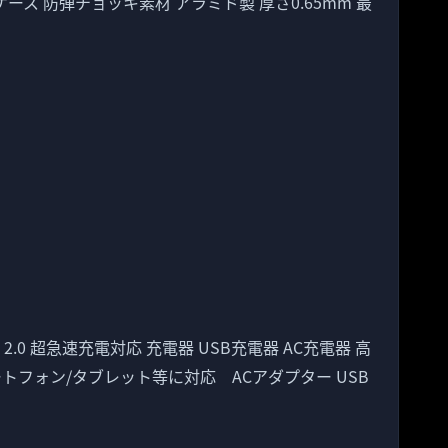
対応ケース 防弾チョッキ素材 アラミド製 厚さ0.65mm 最
Charge 2.0 超急速充電対応 充電器 USB充電器 AC充電器 高
/各種スマートフォン/タブレット等に対応 ACアダプター USB