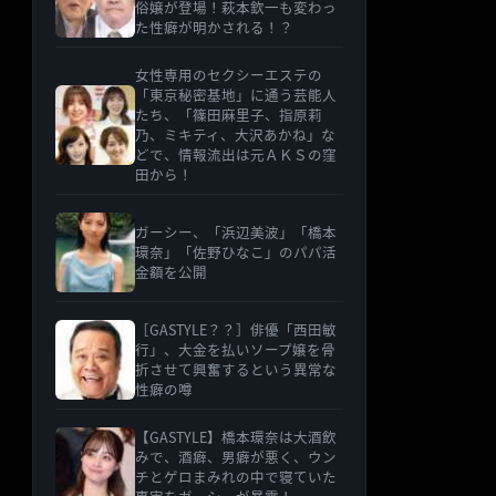
俗嬢が登場！萩本欽一も変わっ
た性癖が明かされる！？
女性専用のセクシーエステの
「東京秘密基地」に通う芸能人
たち、「篠田麻里子、指原莉
乃、ミキティ、大沢あかね」な
どで、情報流出は元ＡＫＳの窪
田から！
ガーシー、「浜辺美波」「橋本
環奈」「佐野ひなこ」のパパ活
金額を公開
［GASTYLE？？］俳優「西田敏
行」、大金を払いソープ嬢を骨
折させて興奮するという異常な
性癖の噂
【GASTYLE】橋本環奈は大酒飲
みで、酒癖、男癖が悪く、ウン
チとゲロまみれの中で寝ていた