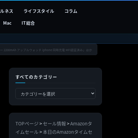
フルネス
ライフスタイル
コラム
Mac
IT総合
ー 2200mAh アップルウォッチ iphone 同時充電 MFI認証済み」ほか
すべてのカテゴリー
す
べ
て
の
TOPページ
>
セール情報
>
Amazonタ
カ
イムセール
>
本日のAmazonタイムセ
テ