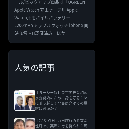
ール/ピックアップ商品は「UGREEN
ゴ
Apple Watch 充電ケーブル Apple
リ
Watch用モバイルバッテリー
ー
2200mAh アップルウォッチ iphone 同
時充電 MFI認証済み」ほか
人気の記事
【ガーシー砲】森喜朗元首相の
暴露開始のため、身を守るため
に引っ越し！北島康介はその暴
露に関係か？
［GASTYLE］西田敏行の異常な
性癖で、実際に骨を折られた風