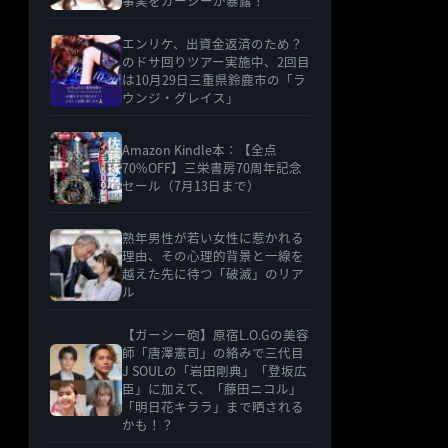
事実をガーシーが暴露！
エンリケ、出資金返済のため？
のドサ回りツアー実施中、2回目
は10月29日三重県鈴鹿市の「ラ
ウンジ・グレイス」
Amazon Kindle本：【全点
70%OFF】三栄書房70周年記念
セール（7月13日まで）
熟年男性が若い女性に惹かれる
理由、その心理的背景と一線を
越えた先に待つ「破滅」のリア
ル
【ガーシー砲】原宿L.O.Gの美容
師「唐澤憲司」の絡みで三代目
J SOULの「岩田剛典」「登坂広
臣」に加えて、「藤田ニコル」
「明日花キララ」まで晒される
かも！？