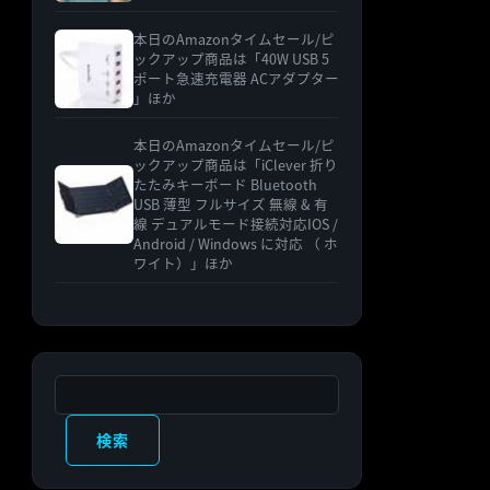
本日のAmazonタイムセール/ピ
ックアップ商品は「40W USB 5
ポート急速充電器 ACアダプター
」ほか
本日のAmazonタイムセール/ピ
ックアップ商品は「iClever 折り
たたみキーボード Bluetooth
USB 薄型 フルサイズ 無線 & 有
線 デュアルモード接続対応IOS /
Android / Windows に対応 （ ホ
ワイト）」ほか
検索
検索