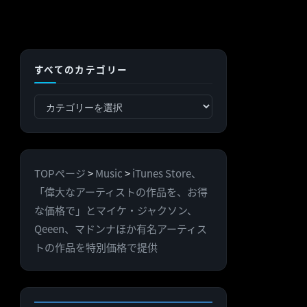
すべてのカテゴリー
す
べ
て
の
TOPページ
>
Music
>
iTunes Store、
カ
「偉大なアーティストの作品を、お得
テ
な価格で」とマイケ・ジャクソン、
ゴ
Qeeen、マドンナほか有名アーティス
リ
トの作品を特別価格で提供
ー