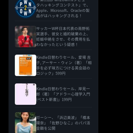
タハッキングコンテスト」で、
Apple、Microsoft、Oracleの製
品がはハッキングされる！
サッカーW杯日本代表の南野拓
実選手、彼女と婚約破棄の上、
妊娠中絶をさせ、その費用を払
わなかったという疑惑！
Kindle日替わりセール、愛場 吉
子, アーサー・ウィン（著）「相
手を必ず味方につける英会話の
ロジック」599円
Kindle日替わりセール、岸見一
郎（著）「アドラー心理学入門
(ベスト新書)」199円
ガーシー、「浜辺美波」「橋本
環奈」「佐野ひなこ」のパパ活
金額を公開