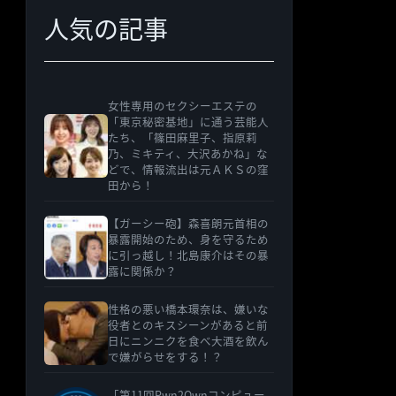
人気の記事
女性専用のセクシーエステの
「東京秘密基地」に通う芸能人
たち、「篠田麻里子、指原莉
乃、ミキティ、大沢あかね」な
どで、情報流出は元ＡＫＳの窪
田から！
【ガーシー砲】森喜朗元首相の
暴露開始のため、身を守るため
に引っ越し！北島康介はその暴
露に関係か？
性格の悪い橋本環奈は、嫌いな
役者とのキスシーンがあると前
日にニンニクを食べ大酒を飲ん
で嫌がらせをする！？
「第11回Pwn2Ownコンピュー