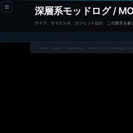
コ
ナ
深層系モッドログ / MO
ン
ビ
テ
ゲ
ライフ、サイエンス、ガジェットほか、この迷宮を楽
ン
ー
ツ
シ
へ
ョ
HOME
Music
iTunes Store、「偉大なアーティストの作
ス
ン
キ
に
ッ
移
プ
動