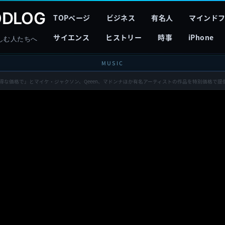
DLOG
TOPページ
ビジネス
有名人
マインド
サイエンス
ヒストリー
時事
iPhone
しむ人たちへ
MUSIC
品を、お得な価格で」とマイケ・ジャクソン、Qeeen、マドンナほか有名アーティストの作品を特別価格で提