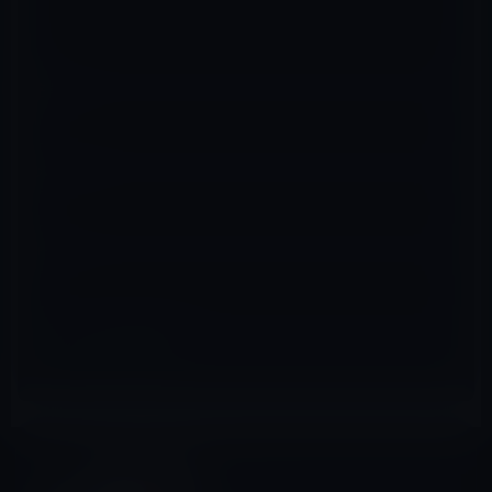
名前
※
メール
※
サイト
iPhone 6/ 6s Plus