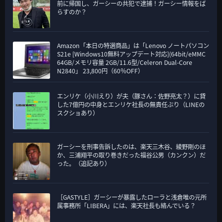
前に帰国し、ガーシーの共犯で逮捕！ガーシー情報をば
らすのか？
Amazon「本日の特選商品」は「Lenovo ノートパソコン
S21e [Windows10無料アップデート対応](64bit/eMMC
64GB/メモリ容量 2GB/11.6型/Celeron Dual-Core
N2840」 23,800円（60％OFF）
エンリケ（小川えり）が夫（豚さん：佐野亮太？）に貸
した7億円の中身とエンリケ社長の無責任ぶり（LINEの
スクショあり）
ガーシーを刑事告訴したのは、楽天三木谷、綾野剛のほ
か、三浦翔平の取り巻きだった福谷公男（カンクン）だ
った。（追記あり）
［GASTYLE］ガーシーが暴露したローラと浅倉唯の元所
属事務所「LIBERA」には、楽天社長も絡んでいる？