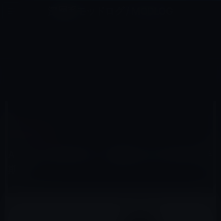
コ
ナ
深層系モッドログ / MODLOG
ン
ビ
ライフ、サイエンス、ガジェットほか、この迷宮を楽しむ人たちへ
テ
ゲ
ン
ー
APPLE TV HD
ツ
シ
HOME
Apple TV（tvOS）
Apple TV HD
Apple TV(第5世代）の量産は2016年第1四半期か？？
へ
ョ
ス
ン
キ
に
ッ
移
2015年12月5日
M林檎
プ
動
Apple TV HD
Apple TV(第5世代）の量産は2016年第1四半
期か？？