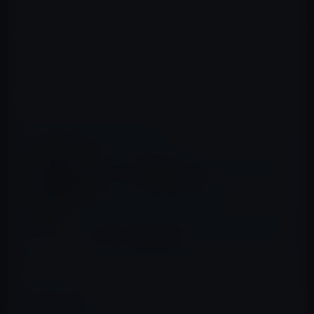
め、新しいCPUを搭載し、その熱対策ために新しい放熱
素リュションを採用するとのことです。
ただ、現行のApple TV(第4世代）は、10月に発売された
ばかりですので、2016年第1四半期に次世代モデルの量産
に入るということは考えにくい状況です。
📖 あわせて読みたい記事
「Apple TV（第4世代）」のファーストイン
プレッション！快適な操作感
Apple、オンラインストアで「Apple TV(第4
世代）」の販売を開始！
カテゴリー
Apple TV HD