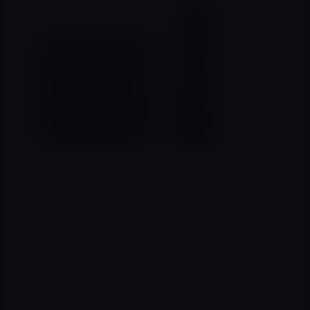
台湾の
Digitimes
によると、台湾のサプライチェーンから
の話として、Appleは、この12月に次世代のApple TV(第5
世代）の試験生産を行い、来年の2016年の第１四半期に
量産を開始するとのことです。
Apple TV(第5世代）は、パーフォーマンスを向上させるた