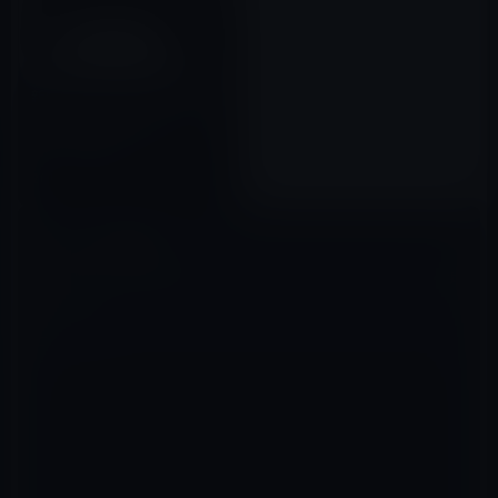
新Apple TV、純正コントローラ
以外に2つのBluetoothコントロ
ーラの接続をサポート！
2015年10月03日
コメントを残す
メールアドレスが公開されることはありません。
※
が付いている欄は
必須項目です
コメント
※