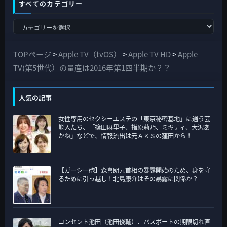
すべてのカテゴリー
す
べ
て
TOPページ
>
Apple TV（tvOS）
>
Apple TV HD
>
Apple
の
TV(第5世代）の量産は2016年第1四半期か？？
カ
テ
人気の記事
ゴ
女性専用のセクシーエステの「東京秘密基地」に通う芸
リ
能人たち、「篠田麻里子、指原莉乃、ミキティ、大沢あ
ー
かね」などで、情報流出は元ＡＫＳの窪田から！
【ガーシー砲】森喜朗元首相の暴露開始のため、身を守
るために引っ越し！北島康介はその暴露に関係か？
コンセント池田（池田俊輔）、パスポートの期限切れ直