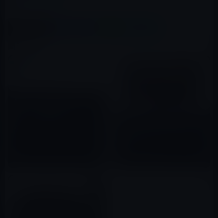
この記事をシェア
X(Twitter)
Facebook
LINE
B!はてブ
関連記事
Apple、「Apple TV（第4世
代）」の出荷を開始！
次期Apple TV（第5世代）は、
2015年10月29日
「４K」「HDR10」「Dolby」
をサポート
2017年08月06日