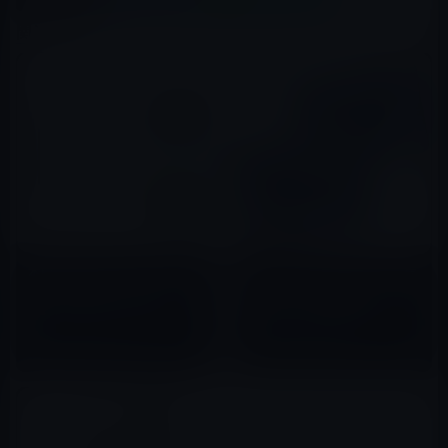
関連記事
本日のAmazonタイムセール・
【Amazon タイムセールの人気
オススメ商品は「Netatmo ウェ
商品】モバイル林檎セレクト
ザーステーション」など
「UK Trident 本格デニム パソ
コンケース 13インチ、
2015年06月14日
2020年11月27日
MacBook Pro 13.3、Macbook
Air 13.3、Surface Pro対応 ノ
ートパソコンバッグ」など全10
品（2020年11月27日）①