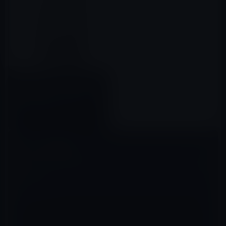
【数量限定Amazonタイムセー
ル （7/15）③】いつも即売り切
れのHDDが残ってます。
「Seagate HDD ポータブルハ
2017年07月15日
ードディスク 1TB 」ほか
コメントを残す
メールアドレスが公開されることはありません。
※
が付いている欄は
必須項目です
コメント
※