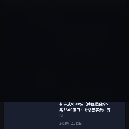
iOSアプリ
前の記事
Apple、公式アプリの｢Apple
Store｣内で画像編集アプリ
｢Afterlight｣を無料配布
2015年12月3日
IT総合
次の記事
FacebookのCEOマーク・ザ
ッカーバーグ氏、Facebook保
有株式の99％（時価総額約5
兆5300億円）を慈善事業に寄
付
2015年12月3日