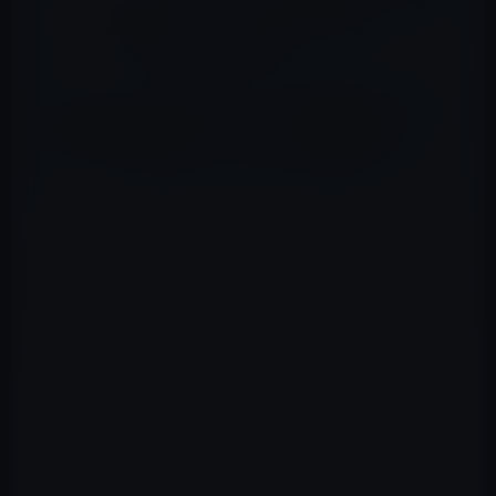
（3/16）①】「イヤホン変換アダプター ライ
トニング ヘッドホンジャック 2in1
lightning」など全12品
【Amazonタイムセールの高評価ピックアッ
プ製品 （9/20）①】「PowerGreen ソーラ
ーチャージャー 2usbポート 防水 iPhone
iPad等パワーバンク」など全21品
BUNKER RING Essentials(Matt 6 Color) バンカーリング
iPhone/iPad/iPod/Galaxy/Xperia/スマートフォン・タブ
レットPCを指1本で保持・落下防止・スタンド機能(ゴー
ルド)