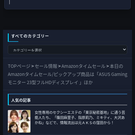
すべてのカテゴリー
す
べ
て
TOPページ
>
セール情報
>
Amazonタイムセール
>
本日の
の
Amazonタイムセール/ピックアップ商品は「ASUS Gaming
カ
モニター 23型フルHDディスプレイ 」ほか
テ
ゴ
人気の記事
リ
女性専用のセクシーエステの「東京秘密基地」に通う芸
ー
能人たち、「篠田麻里子、指原莉乃、ミキティ、大沢あ
かね」などで、情報流出は元ＡＫＳの窪田から！