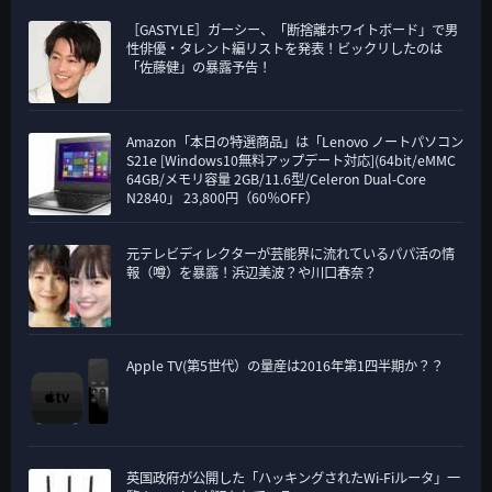
［GASTYLE］ガーシー、「断捨離ホワイトボード」で男
性俳優・タレント編リストを発表！ビックリしたのは
「佐藤健」の暴露予告！
Amazon「本日の特選商品」は「Lenovo ノートパソコン
S21e [Windows10無料アップデート対応](64bit/eMMC
64GB/メモリ容量 2GB/11.6型/Celeron Dual-Core
N2840」 23,800円（60％OFF）
元テレビディレクターが芸能界に流れているパパ活の情
報（噂）を暴露！浜辺美波？や川口春奈？
Apple TV(第5世代）の量産は2016年第1四半期か？？
英国政府が公開した「ハッキングされたWi-Fiルータ」一