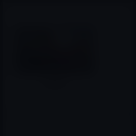
本日（2015年12月3日）のAmazonタイムセール/ピックア
ップ商品は「ASUS Gamingモニター 23型フルHDディスプ
レイ 」ほかです。