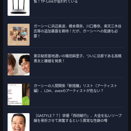
覧！TP-Linkが狙われている
ガーシーに浜辺美波、橋本環奈、川口春奈、楽天三木谷
氏等の追加暴露を期待！だが、ガーシーへの配慮も必
要！
東京秘密基地通いの篠田麻里子、ついに旦那である高橋
勇太と離婚を発表！
ガーシーの人間関係「断捨離」リスト（アーティスト
編）、LDH、avexのアーティストが危ない？
［GASTYLE？？］俳優「西田敏行」、大金を払いソープ
嬢を骨折させて興奮するという異常な性癖の噂