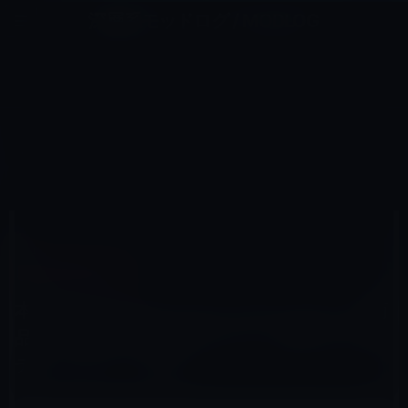
コ
ナ
深層系モッドログ / MODLOG
ン
ビ
ライフ、サイエンス、ガジェットほか、この迷宮を楽しむ人たちへ
テ
ゲ
ン
ー
AMAZONタイムセール
ツ
シ
HOME
セール情報
Amazonタイムセール
へ
ョ
本日のAmazonタイムセール/ピックアップ商品は「ASUS Gamingモニター 23型フルHDディスプレイ 」
ほか
ス
ン
キ
に
ッ
移
プ
動
2015年12月3日
M林檎
Amazonタイムセール
本日のAmazonタイムセール/ピックアップ商
品は「ASUS Gamingモニター 23型フルHD
ディスプレイ 」ほか