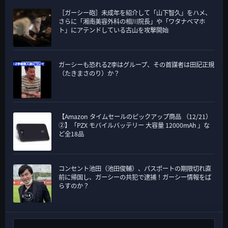
［ガーシー砲］未成年を紹介して「山下智久」をハメ、
さらに「湘南美容外科の相川院長」や「ワタナベマホ
ト」にアテンドしている古山を攻撃開始
ガーシーも恐れるZ李はグループ、その首謀者は田記正規
（たきまさのり）か？
【Amazon タイムセールのピックアップ商品 （12/21）
②】「PZX モバイルバッテリー 大容量 12000mAh 」な
ど全18品
コンセント池田（池田俊輔）、パスポートの期限切れ直
前に帰国し、ガーシーの共犯で逮捕！ガーシー情報をば
らすのか？
検索