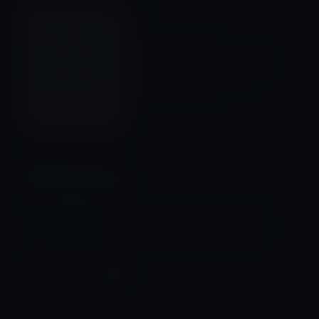
Amazonタイムセール
前の記事
本日のAmazonタイムセール/
ピックアップ商品は「TANITA
【iPhoneに対応・アプリで健
康管理】 体組成計」ほか
2015年11月24日
アプリ
次の記事
本日の無料アプリ、プリズム
系のフィルターで画像編集が
できる「Fragment」240円
2015年11月24日