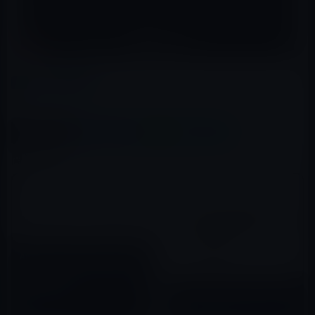
カテゴリー
Apple Pencil
この記事をシェア
X(Twitter)
Facebook
LINE
B!はてブ
関連記事
Apple、「Apple Pencil」に磁
石を搭載しiPad Proに取り付け
可能に改良か？
iFixit、Apple Pencilを分解
2017年01月15日
2015年11月20日