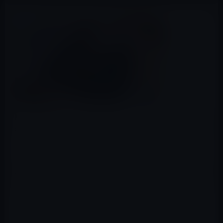
MacRumors
が、同サイトのリーダーで開発者のSimon
Gladman氏が作成したApple Pencilを利用したユニークア
プリを紹介しています。
同氏が作成したアプリは、Apple Pencilを利用した重量
計、シンセサイザー、３D画像編集コントローラーなどで
す。
ソースコードは、
GitHub
で入手することができます。