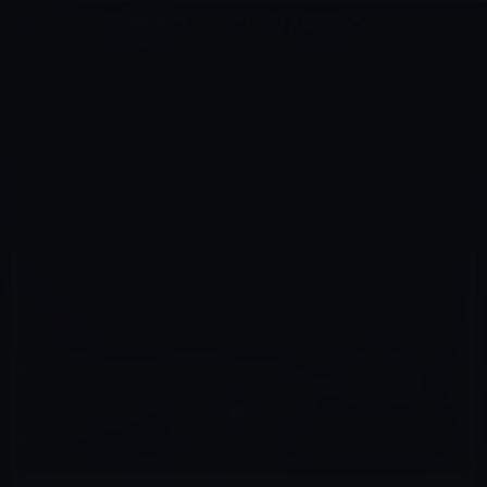
コ
ナ
深層系モッドログ / MODLOG
ン
ビ
ライフ、サイエンス、ガジェットほか、この迷宮を楽しむ人たちへ
テ
ゲ
ン
ー
APPLE PENCIL
ツ
シ
HOME
iPad
Apple Pencil
へ
ョ
Apple Pencilを利用したアプリ、重量計、シンセサイザー、３D画像編集コントローラーのプロトタイプ
（動画あり）
ス
ン
キ
に
ッ
移
プ
動
2015年11月24日
M林檎
Apple Pencil
Apple Pencilを利用したアプリ、重量計、シ
ンセサイザー、３D画像編集コントローラー
のプロトタイプ（動画あり）