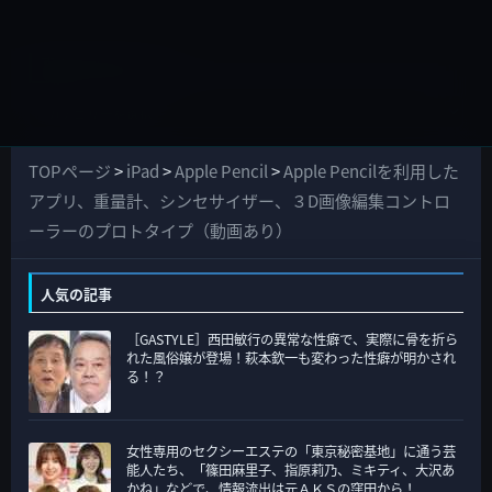
すべてのカテゴリー
す
べ
て
TOPページ
>
iPad
>
Apple Pencil
>
Apple Pencilを利用した
の
アプリ、重量計、シンセサイザー、３D画像編集コントロ
カ
ーラーのプロトタイプ（動画あり）
テ
ゴ
人気の記事
リ
［GASTYLE］西田敏行の異常な性癖で、実際に骨を折ら
ー
れた風俗嬢が登場！萩本欽一も変わった性癖が明かされ
る！？
女性専用のセクシーエステの「東京秘密基地」に通う芸
能人たち、「篠田麻里子、指原莉乃、ミキティ、大沢あ
かね」などで、情報流出は元ＡＫＳの窪田から！