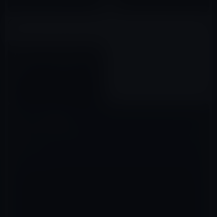
Apple、スペシャルイベントで
Apple Pencil（第2世代）を発
表
2018年10月31日
コメントを残す
メールアドレスが公開されることはありません。
※
が付いている欄は
必須項目です
コメント
※