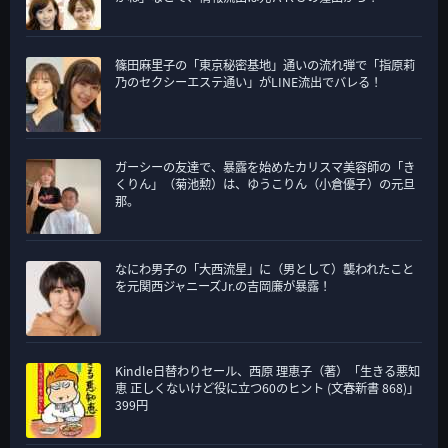
篠田麻里子の「東京秘密基地」通いの流れ弾で「指原莉
乃のセクシーエステ通い」がLINE流出でバレる！
ガーシーの友達で、暴露を始めたカリスマ美容師の「き
くりん」（菊池勲）は、ゆうこりん（小倉優子）の元旦
那。
なにわ男子の「大西流星」に（男として）襲われたこと
を元関西ジャニーズJr.の吉岡廉が暴露！
Kindle日替わりセール、西原 理恵子（著）「生きる悪知
恵 正しくないけど役に立つ60のヒント (文春新書 868)」
399円