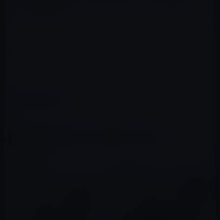
ジャングル (字幕/吹替)」レンタル特別価格
102円
監督：
アレクサンダー・ペイン
iTunes Store → サイドウェイ
カテゴリー
ムービー
この記事をシェア
X(Twitter)
Facebook
LINE
B!はてブ
関連記事