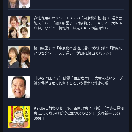
女性専用のセクシーエステの「東京秘密基地」に通う芸
能人たち、「篠田麻里子、指原莉乃、ミキティ、大沢あ
かね」などで、情報流出は元ＡＫＳの窪田から！
篠田麻里子の「東京秘密基地」通いの流れ弾で「指原莉
乃のセクシーエステ通い」がLINE流出でバレる！
［GASTYLE？？］俳優「西田敏行」、大金を払いソープ
嬢を骨折させて興奮するという異常な性癖の噂
Kindle日替わりセール、西原 理恵子（著）「生きる悪知
恵 正しくないけど役に立つ60のヒント (文春新書 868)」
399円