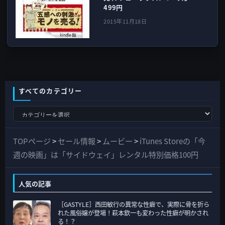
499円
2015年11月18日
すべてのカテゴリー
す
べ
て
TOPページ
>
セール情報
>
ムービー
>
iTunes Storeの「今
の
週の映画」は「サイドウェイ」レンタル特別価格100円
カ
テ
人気の記事
ゴ
［GASTYLE］西田敏行の異常な性癖で、実際に骨を折ら
リ
れた風俗嬢が登場！萩本欽一も変わった性癖が明かされ
ー
る！？