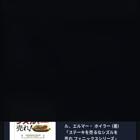
tVOSアプリ
前の記事
Apple、「Apple TV」の広告
動画「HBO NOW」
「Netflix」「Disney Infinity
3.0 Edition: Star Wars」など
5本を公開！
2015年11月18日
Kindle本
次の記事
本日のKindle日替わりセー
ル、エルマー・ ホイラー (著)
「ステーキを売るなシズルを
売れ フェニックスシリーズ」