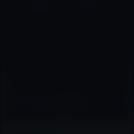
コ
ナ
深層系モッドログ / MODLOG
ン
ビ
ライフ、サイエンス、ガジェットほか、この迷宮を楽しむ人たちへ
テ
ゲ
ン
ー
ムービー
ツ
シ
HOME
セール情報
ムービー
へ
ョ
iTunes Storeの「今週の映画」は「サイドウェイ」レンタル特別価格100円
ス
ン
キ
に
ッ
移
プ
動
2015年11月18日
M林檎
ムービー
iTunes Storeの「今週の映画」は「サイドウ
ェイ」レンタル特別価格100円