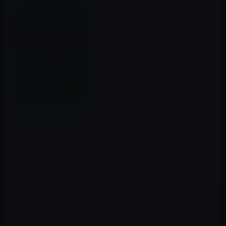
iTunes Storeの「今週の映画」（2015年11月18日〜）
は、「サイドウェイ」です。レンタル特別価格は100円と
なっています。
解説：
2004年度アカデミー賞脚色賞受賞、主要5部門ノミネー
ト。カリフォルニア、ワインロード、極上のワインとロマ
ンティックな恋。そして少しだけ新しい自分に出会え
る、人生の寄り道。 カリフォルニア州サンディエゴに住