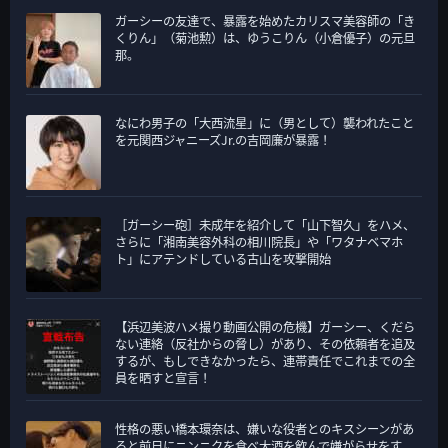
ガーシーの友達で、暴露を始めたカリスマ美容師の「き
くりん」（菊池勲）は、ゆうこりん（小倉優子）の元旦
那。
なにわ男子の「大西流星」に（男として）襲われたこと
を元関西ジャニーズJr.の吉岡廉が暴露！
［ガーシー砲］未成年を紹介して「山下智久」をハメ、
さらに「湘南美容外科の相川院長」や「ワタナベマホ
ト」にアテンドしている古山を攻撃開始
【浜辺美波ハメ撮り動画公開の危機】ガーシー、くだら
ない連絡（反社からの脅し）があり、その依頼者を追及
するが、もしできなかったら、連帯責任でこれまでの全
員を晒すと宣言！
性格の悪い橋本環奈は、嫌いな役者とのキスシーンがあ
ると前日にニンニクを食べ大酒を飲んで嫌がらせをす