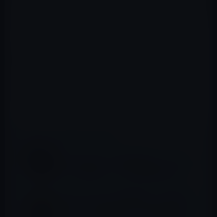
いつしかマイルスが自分自身を見つめ直す旅へと変わって
いく。そして、人生のピークを過ぎたダメ男にも訪れ
る、ささやかな希望の光–。
出演者：
ポール・ジアマッティ
トーマス・ヘイデン・チャーチ
ヴァージニア・マドセン
サンドラ・オー
📖 あわせて読みたい記事
iTunes Storeの「今週の映画」は、「キング
スマン(字幕版)」レンタル特別価格100円
iTunes Storeの「今週の映画」（2020年8月
12日）、「ジュマンジ／ウェルカム・トゥ・