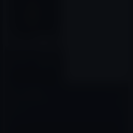
iTunes Storeの「今週の映画」
は、「It/イット “それ”が見え
たら、終わり。 (字幕/吹替)」レ
ンタル特別価格100円
2019年04月24日
コメントを残す
メールアドレスが公開されることはありません。
※
が付いている欄は
必須項目です
コメント
※