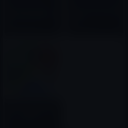
【iPad・iPhoneアプリ】
【iPad・iPhoneアプリ】手塚
TuneIn Radio Proは最強のネッ
治虫マガジンで子供と一緒に手
トラジオ・アプリか！？
塚作品を！
2011年10月03日
2010年08月09日
Google、「Google マップ」を
バージョン 4.30.0にアップデー
ト！ロック画面でターンバイタ
ーン方式ナビを直接利用できる
2017年04月18日