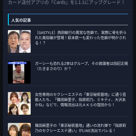
の
カード送付アプリの「Cards」を1.1.1にアップグレード！
カ
テ
人気の記事
ゴ
［GASTYLE］西田敏行の異常な性癖で、実際に骨を折ら
リ
れた風俗嬢が登場！萩本欽一も変わった性癖が明かされ
ー
る！？
ガーシーも恐れるZ李はグループ、その首謀者は田記正規
（たきまさのり）か？
女性専用のセクシーエステの「東京秘密基地」に通う芸
能人たち、「篠田麻里子、指原莉乃、ミキティ、大沢あ
かね」などで、情報流出は元ＡＫＳの窪田から！
篠田麻里子の「東京秘密基地」通いの流れ弾で「指原莉
乃のセクシーエステ通い」がLINE流出でバレる！