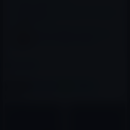
📖 あわせて読みたい記事
【iPhoneアプリ】ディスプレイ上でバーベキューを楽
しむ[Grillmeister]
Microsoft、iSO用ソフトウェアキーボード
メーカーの「SwiftKey」を買収
カテゴリー
iOSアプリ
この記事をシェア
X(Twitter)
Facebook
LINE
B!はてブ
関連記事