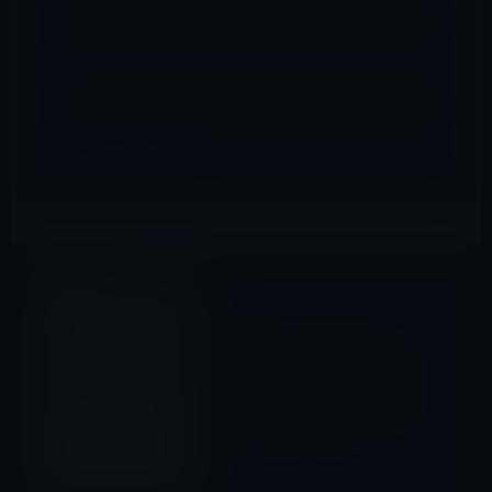
サイト
その他のセール
前の記事
Phone 5は、薄型化のためタ
ッチパネルを内蔵するインセ
ル方式の（シャープ・東芝モ
バイルディスプレイ製）液晶
モジュールを採用か？
2012年4月20日