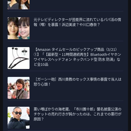
元テレビディレクターが芸能界に流れているパパ活の情
報（噂）を暴露！浜辺美波？や川口春奈？
【Amazon タイムセールのピックアップ商品（3/21）
①】「【最新型・11時間連続再生】Bluetoothイヤホン
ワイヤレスヘッドフォン ネックバンド型 防水 防滴」な
ど全10品
［ガーシー砲］西川貴教のセックス事情の暴露で当人は
怒り心頭！
悪い噂ばかりの海老蔵、「市川團十郎」襲名披露公演の
チケットの売れ行きが鈍かったのは、これまでの悪行が
原因？