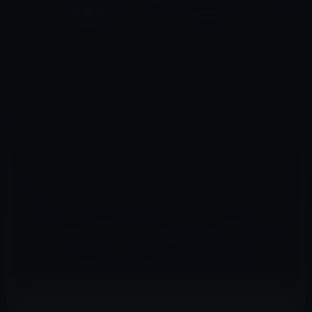
コ
ナ
深層系モッドログ / MODLOG
ン
ビ
ライフ、サイエンス、ガジェットほか、この迷宮を楽しむ人たちへ
テ
ゲ
ン
ー
IOSアプリ
ツ
シ
HOME
iOS
iOSアプリ
へ
ョ
Appleが、母の日に向けてカード送付アプリの「Cards」を1.1.1にアップグレード！
ス
ン
キ
に
ッ
移
プ
動
2012年4月20日
M林檎
iOSアプリ
Appleが、母の日に向けてカード送付アプリ
の「Cards」を1.1.1にアップグレード！